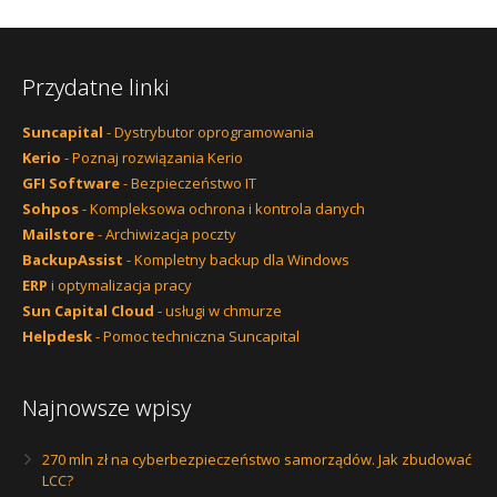
Przydatne linki
Suncapital
- Dystrybutor oprogramowania
Kerio
- Poznaj rozwiązania Kerio
GFI Software
- Bezpieczeństwo IT
Sohpos
- Kompleksowa ochrona i kontrola danych
Mailstore
- Archiwizacja poczty
BackupAssist
- Kompletny backup dla Windows
ERP
i optymalizacja pracy
Sun Capital Cloud
- usługi w chmurze
Helpdesk
- Pomoc techniczna Suncapital
Najnowsze wpisy
270 mln zł na cyberbezpieczeństwo samorządów. Jak zbudować
LCC?