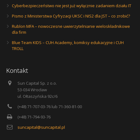
Cyberbezpieczeństwo nie jest już wyłącznie zadaniem działu IT
Pismo z Ministerstwa Cyfryzacji UKSC i NIS2 dla JST – co zrobić?
Rublon MFA – nowoczesne uwierzytelnianie wieloskładnikowe
dla firm
Blue Team KIDS – CUH Academy, komiksy edukacyjne i CUH
TROLL
Kontakt
Sun Capital Sp. z o.o.
53-034 Wrocław
ul. Ołtaszyńska 92c/6
(+48) 71-707-03-76 lub 71-360-81-00
(+48) 71-794-93-76
suncapital@suncapital.pl