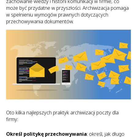
zachowanie wiedzy i historii komunikacji w firmie, co
Sophos
Polityka prywatności
może być przydatne w przyszłości. Archiwizacja pomaga
w spełnieniu wymogów prawnych dotyczących
przechowywania dokumentów.
Oto kilka najlepszych praktyk archiwizacji poczty dla
firmy:
Określ politykę przechowywania
: określ, jak długo