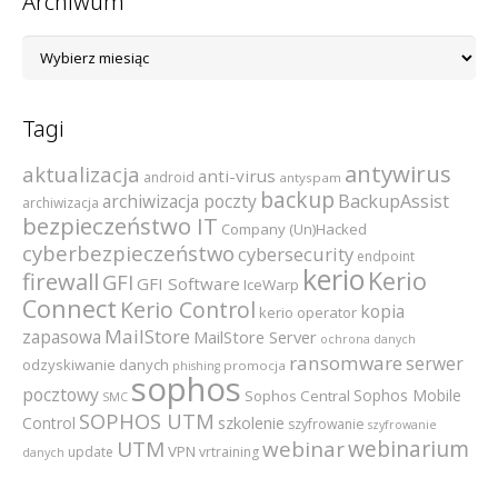
Archiwum
Archiwum
Tagi
antywirus
aktualizacja
anti-virus
android
antyspam
backup
archiwizacja poczty
BackupAssist
archiwizacja
bezpieczeństwo IT
Company (Un)Hacked
cyberbezpieczeństwo
cybersecurity
endpoint
kerio
Kerio
firewall
GFI
GFI Software
IceWarp
Connect
Kerio Control
kopia
kerio operator
MailStore
zapasowa
MailStore Server
ochrona danych
ransomware
serwer
odzyskiwanie danych
promocja
phishing
sophos
pocztowy
Sophos Mobile
Sophos Central
SMC
SOPHOS UTM
szkolenie
Control
szyfrowanie
szyfrowanie
webinarium
UTM
webinar
VPN
update
vrtraining
danych