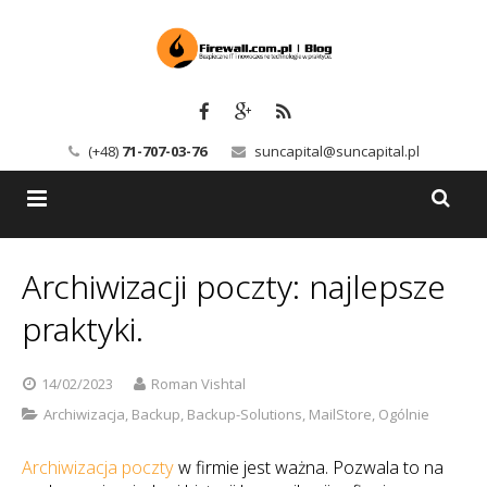
(+48)
71-707-03-76
suncapital@suncapital.pl
Blog
Archiwizacji poczty: najlepsze
Usługi
Backup-Solutions
praktyki.
Newsletter
Bezpieczeństwo IT
14/02/2023
Roman Vishtal
Szkolenia
Kerio
Archiwizacja
,
Backup
,
Backup-Solutions
,
MailStore
,
Ogólnie
Kontakt
Serwery pocztowe
Archiwizacja poczty
w firmie jest ważna. Pozwala to na