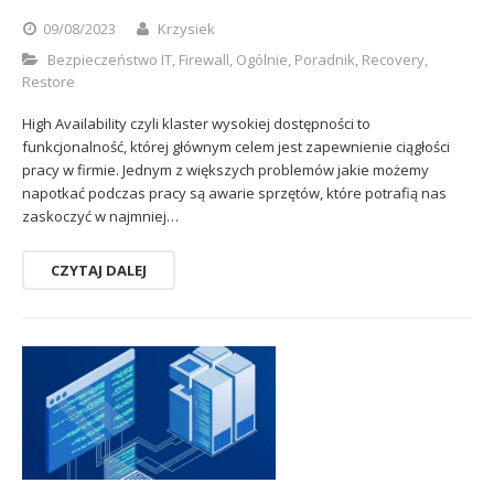
Sophos
Polityka prywatności
09/08/2023
Krzysiek
Bezpieczeństwo IT
,
Firewall
,
Ogólnie
,
Poradnik
,
Recovery
,
Restore
High Availability czyli klaster wysokiej dostępności to
funkcjonalność, której głównym celem jest zapewnienie ciągłości
pracy w firmie. Jednym z większych problemów jakie możemy
napotkać podczas pracy są awarie sprzętów, które potrafią nas
zaskoczyć w najmniej…
CZYTAJ DALEJ