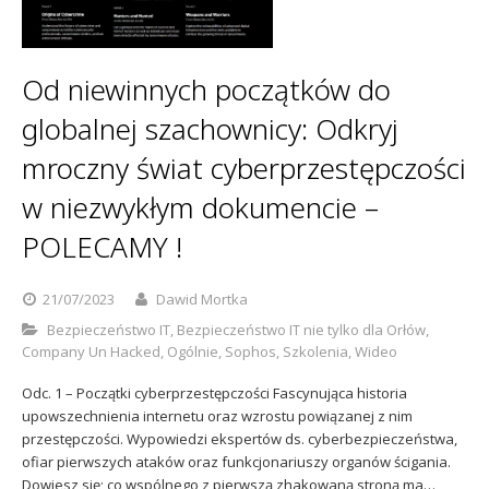
Od niewinnych początków do
globalnej szachownicy: Odkryj
mroczny świat cyberprzestępczości
w niezwykłym dokumencie –
POLECAMY !
21/07/2023
Dawid Mortka
Bezpieczeństwo IT
,
Bezpieczeństwo IT nie tylko dla Orłów
,
Company Un Hacked
,
Ogólnie
,
Sophos
,
Szkolenia
,
Wideo
Odc. 1 – Początki cyberprzestępczości Fascynująca historia
upowszechnienia internetu oraz wzrostu powiązanej z nim
przestępczości. Wypowiedzi ekspertów ds. cyberbezpieczeństwa,
ofiar pierwszych ataków oraz funkcjonariuszy organów ścigania.
Dowiesz się; co wspólnego z pierwszą zhakowaną stroną ma…