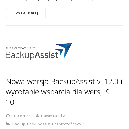
CZYTAJ DALEJ
Nowa wersja BackupAssist v. 12.0 i
wycofanie wsparcia dla wersji 9 i
10
01/09/2022
Dawid Mortka
Backup
,
BackupAssist
,
Bezpieczeństwo IT