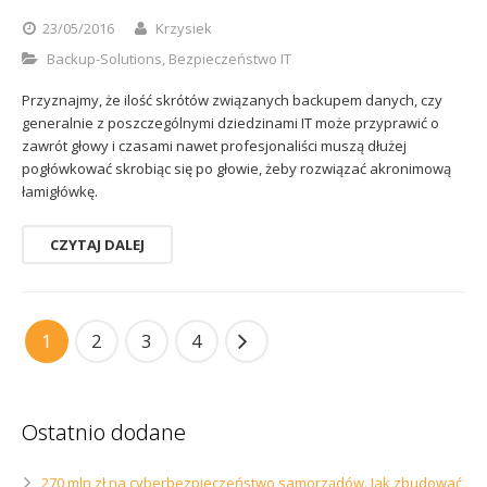
23/05/2016
Krzysiek
Backup-Solutions
,
Bezpieczeństwo IT
Przyznajmy, że ilość skrótów związanych backupem danych, czy
generalnie z poszczególnymi dziedzinami IT może przyprawić o
zawrót głowy i czasami nawet profesjonaliści muszą dłużej
pogłówkować skrobiąc się po głowie, żeby rozwiązać akronimową
łamigłówkę.
CZYTAJ DALEJ
1
2
3
4
Ostatnio dodane
270 mln zł na cyberbezpieczeństwo samorządów. Jak zbudować