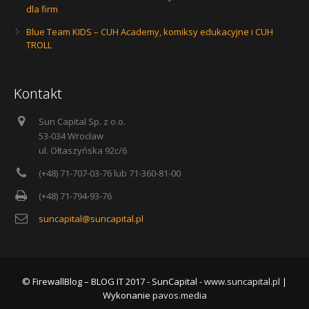
dla firm
Blue Team KIDS – CUH Academy, komiksy edukacyjne i CUH
TROLL
Kontakt
Sun Capital Sp. z o.o.
53-034 Wrocław
ul. Ołtaszyńska 92c/6
(+48) 71-707-03-76 lub 71-360-81-00
(+48) 71-794-93-76
suncapital@suncapital.pl
© FirewallBlog – BLOG IT 2017 - SunCapital -
www.suncapital.pl
|
Wykonanie
pavos.media