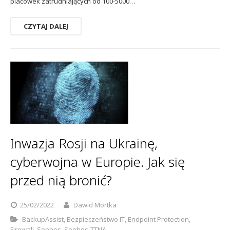
placówek zatrudniających od 100-5000…
CZYTAJ DALEJ
Inwazja Rosji na Ukrainę,
cyberwojna w Europie. Jak się
przed nią bronić?
25/02/2022
Dawid Mortka
BackupAssist
,
Bezpieczeństwo IT
,
Endpoint Protection
,
Firewall
,
Sophos
,
Sophos ZTNA