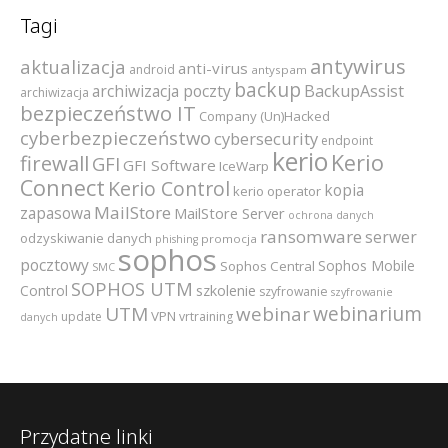
Tagi
antywirus
aktualizacja
anti-virus
android
antyspam
backup
archiwizacja poczty
BackupAssist
archiwizacja
bezpieczeństwo IT
Company (Un)Hacked
cyberbezpieczeństwo
cybersecurity
endpoint
kerio
Kerio
firewall
GFI
GFI Software
IceWarp
Connect
Kerio Control
kopia
kerio operator
MailStore
zapasowa
MailStore Server
ochrona danych
ransomware
serwer
odzyskiwanie danych
promocja
phishing
sophos
pocztowy
Sophos Mobile
Sophos Central
SMC
SOPHOS UTM
szkolenie
Control
szyfrowanie
szyfrowanie
webinarium
UTM
webinar
VPN
update
vrtraining
danych
Przydatne linki