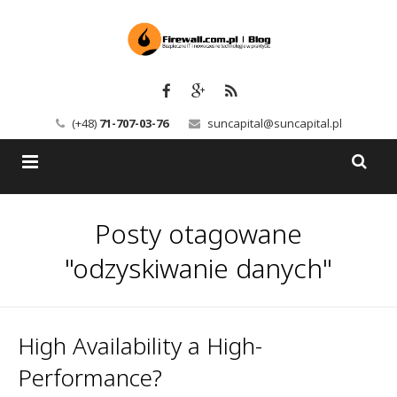
(+48)
71-707-03-76
suncapital@suncapital.pl
Blog
Posty otagowane
Usługi
Backup-Solutions
"odzyskiwanie danych"
Newsletter
Bezpieczeństwo IT
Szkolenia
Kerio
High Availability a High-
Performance?
Kontakt
Serwery pocztowe