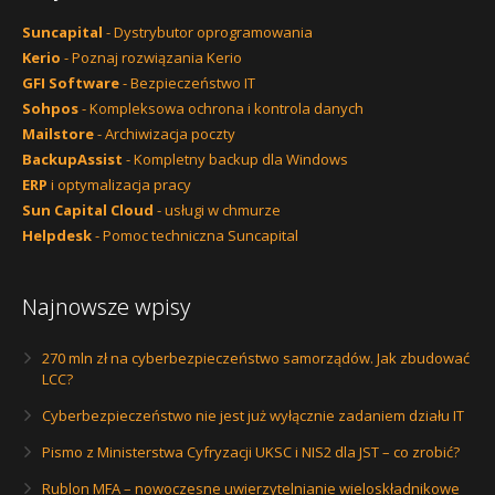
Suncapital
- Dystrybutor oprogramowania
Kerio
- Poznaj rozwiązania Kerio
GFI Software
- Bezpieczeństwo IT
Sohpos
- Kompleksowa ochrona i kontrola danych
Mailstore
- Archiwizacja poczty
BackupAssist
- Kompletny backup dla Windows
ERP
i optymalizacja pracy
Sun Capital Cloud
- usługi w chmurze
Helpdesk
- Pomoc techniczna Suncapital
Najnowsze wpisy
270 mln zł na cyberbezpieczeństwo samorządów. Jak zbudować
LCC?
Cyberbezpieczeństwo nie jest już wyłącznie zadaniem działu IT
Pismo z Ministerstwa Cyfryzacji UKSC i NIS2 dla JST – co zrobić?
Rublon MFA – nowoczesne uwierzytelnianie wieloskładnikowe