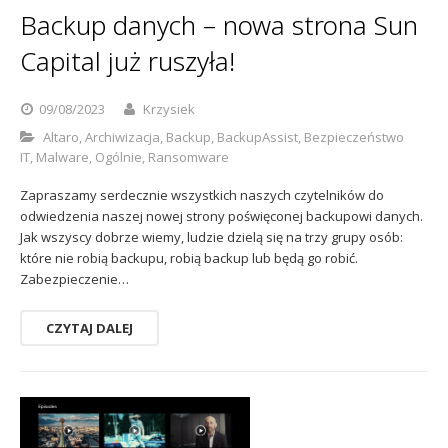
Backup danych – nowa strona Sun
Capital już ruszyła!
09/08/2023
Krzysiek
Altaro
,
Archiwizacja
,
Backup
,
BackupAssist
,
Bezpieczeństwo
IT
,
Malware
,
Ogólnie
,
Ransomware
Zapraszamy serdecznie wszystkich naszych czytelników do
odwiedzenia naszej nowej strony poświęconej backupowi danych.
Jak wszyscy dobrze wiemy, ludzie dzielą się na trzy grupy osób:
które nie robią backupu, robią backup lub będą go robić.
Zabezpieczenie…
CZYTAJ DALEJ