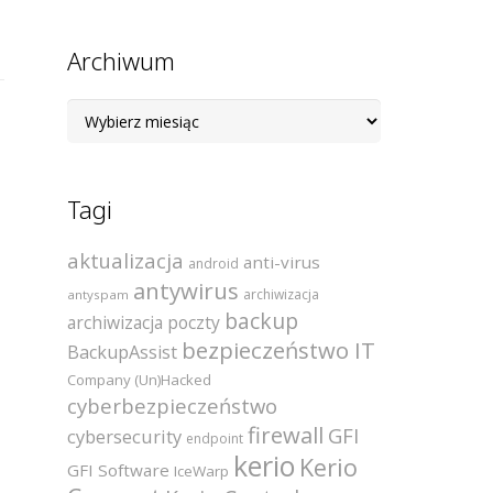
Archiwum
Archiwum
Tagi
aktualizacja
anti-virus
android
antywirus
archiwizacja
antyspam
backup
archiwizacja poczty
bezpieczeństwo IT
BackupAssist
Company (Un)Hacked
cyberbezpieczeństwo
firewall
GFI
cybersecurity
endpoint
kerio
Kerio
GFI Software
IceWarp