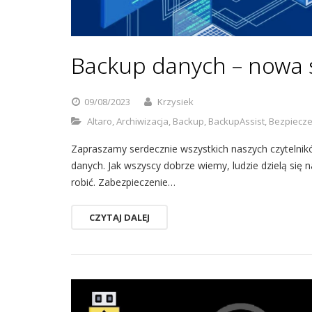
Backup danych – nowa st
09/08/2023
Krzysiek
Altaro
,
Archiwizacja
,
Backup
,
BackupAssist
,
Bezpiecze
Zapraszamy serdecznie wszystkich naszych czytelni
danych. Jak wszyscy dobrze wiemy, ludzie dzielą się n
robić. Zabezpieczenie…
CZYTAJ DALEJ