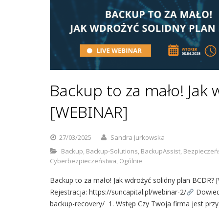
Backup to za mało! Jak
[WEBINAR]
27/03/2025
Sandra Jurkowska
Backup
,
Backup-Solutions
,
BackupAssist
,
Bezpieczeń
Cyberbezpieczeństwa
,
Ogólnie
Backup to za mało! Jak wdrożyć solidny plan BCDR
Rejestracja: https://suncapital.pl/webinar-2/
Dowiedz
backup-recovery/ 1. Wstęp Czy Twoja firma jest pr