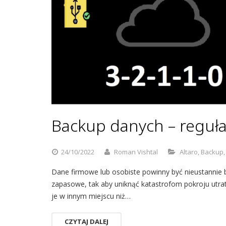
Backup danych – reguła 
24/10/2022
Roman Vishtal
Altaro
,
Backup
Dane firmowe lub osobiste powinny być nieustannie 
zapasowe, tak aby uniknąć katastrofom pokroju utra
je w innym miejscu niż…
CZYTAJ DALEJ