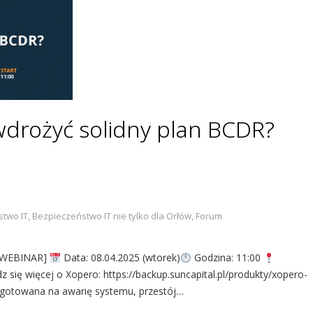
 wdrożyć solidny plan BCDR?
stwo IT
,
Bezpieczeństwo IT nie tylko dla Orłów
,
Forum
? [WEBINAR]
Data: 08.04.2025 (wtorek)
Godzina: 11:00
 się więcej o Xopero: https://backup.suncapital.pl/produkty/xopero-
zygotowana na awarię systemu, przestój…