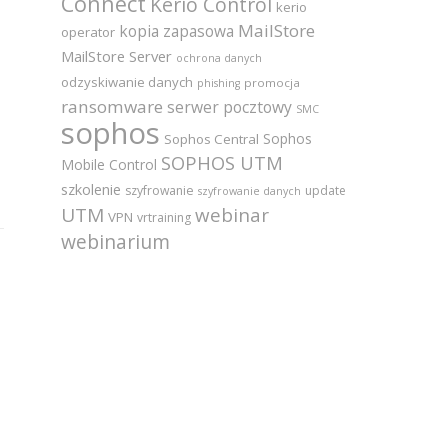
Connect
Kerio Control
kerio
MailStore
kopia zapasowa
operator
MailStore Server
ochrona danych
odzyskiwanie danych
promocja
phishing
ransomware
serwer pocztowy
SMC
sophos
Sophos
Sophos Central
SOPHOS UTM
Mobile Control
szkolenie
szyfrowanie
update
szyfrowanie danych
UTM
webinar
VPN
vrtraining
webinarium