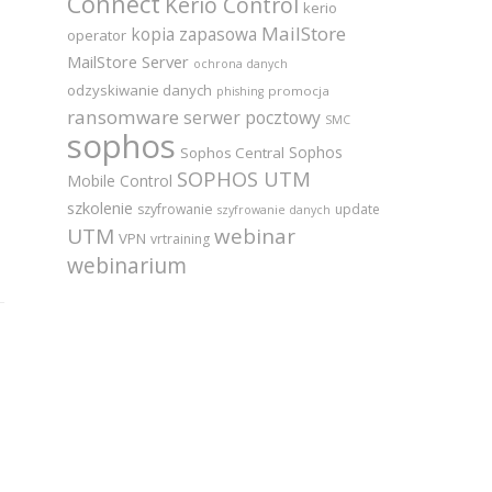
Connect
Kerio Control
kerio
MailStore
kopia zapasowa
operator
MailStore Server
ochrona danych
odzyskiwanie danych
promocja
phishing
ransomware
serwer pocztowy
SMC
sophos
Sophos
Sophos Central
SOPHOS UTM
Mobile Control
szkolenie
szyfrowanie
update
szyfrowanie danych
UTM
webinar
VPN
vrtraining
webinarium