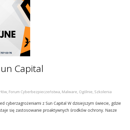
un Capital
rłów
,
Forum Cyberbezpieczeństwa
,
Malware
,
Ogólnie
,
Szkolenia
ed cyberzagrożeniami z Sun Capital W dzisiejszym świecie, gdzie
 staje się zastosowanie proaktywnych środków ochrony. Nasze