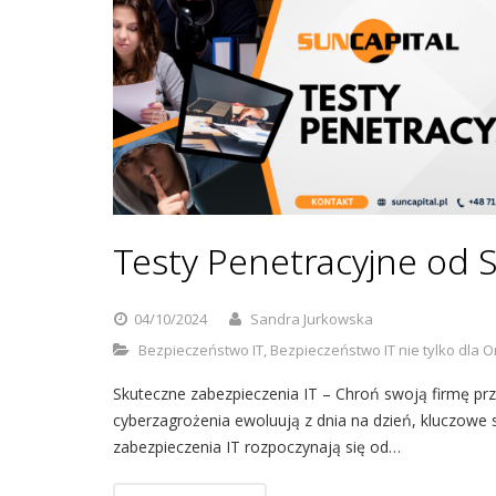
Testy Penetracyjne od S
04/10/2024
Sandra Jurkowska
Bezpieczeństwo IT
,
Bezpieczeństwo IT nie tylko dla O
Skuteczne zabezpieczenia IT – Chroń swoją firmę prz
cyberzagrożenia ewoluują z dnia na dzień, kluczowe
zabezpieczenia IT rozpoczynają się od…