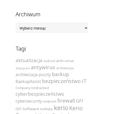
Archiwum
Archiwum
Tagi
aktualizacja
anti-virus
android
antywirus
archiwizacja
antyspam
backup
archiwizacja poczty
bezpieczeństwo IT
BackupAssist
Company (Un)Hacked
cyberbezpieczeństwo
firewall
GFI
cybersecurity
endpoint
kerio
Kerio
GFI Software
IceWarp