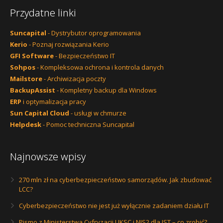
Przydatne linki
Suncapital
- Dystrybutor oprogramowania
Kerio
- Poznaj rozwiązania Kerio
GFI Software
- Bezpieczeństwo IT
Sohpos
- Kompleksowa ochrona i kontrola danych
Mailstore
- Archiwizacja poczty
BackupAssist
- Kompletny backup dla Windows
ERP
i optymalizacja pracy
Sun Capital Cloud
- usługi w chmurze
Helpdesk
- Pomoc techniczna Suncapital
Najnowsze wpisy
270 mln zł na cyberbezpieczeństwo samorządów. Jak zbudować
LCC?
Cyberbezpieczeństwo nie jest już wyłącznie zadaniem działu IT
Pismo z Ministerstwa Cyfryzacji UKSC i NIS2 dla JST – co zrobić?