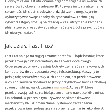
Głównym celem jest utrudnianie organom ścigania usuwania ich
Sophos
Polityka prywatności
serwerów i blokowania adresów IP. Pozwala im to na utrzymanie
sprawności ich sieci i środowiska, dzięki czemu mogą czynnie
wykorzystywać swoje zasoby do cyberataków. Technikę tą
cyberprzestępcy stosują najczęściej w celu utrzymania kampanii
phishingowych i oszustw aby utrzymać stale źródła przychodów z
ich niecnych działań.
Jak działa Fast Flux?
Fast Flux polega na ciągłej zmianie adresów IP bądź hostów, które
przekierowują ruch internetowy do serwera docelowego.
Cyberprzestępcy wykorzystują botnety czyli sieć zainfekowanych
komputerów do zarządzania swoją infrastrukturą. Maszyny te
pełnią rolę serwerów proxy a ich zadaniem jest przekierowanie
ruchu do serwera docelowego (który przykładowo hostuje złośliwą
stronę phishingową lub zawiera
malware
). Adresy IP, które
przekierowują ruch są na bieżąco zmieniane nawet co kilka minut
lub sekund. W procesie tym używane są skomplikowane
mechanizmy DNS (Domain Name System) do zarządzania
przekierowaniami, polegające na sprawnej zamianie rekordów A.