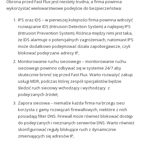
Obrona przed Fast Flux jest niestety trudna, a firma powinna
wykorzystać wielowarstwowe podejście do bezpieczeństwa:
IPS oraz IDS – w pierwszej kolejności firma powinna wdrożyć
rozwiązanie IDS (Intrusion Detection System) a najlepiej IPS
(Intrusion Prevention System). Różnica między nimi jest taka,
że IDS alarmuje o potencjalnych zagrożeniach, natomiast IPS
może dodatkowo podejmować działa zapobiegawcze, czyli
blokować podejrzane adresy IP,
Monitorowanie ruchu sieciowego – monitorowanie ruchu
sieciowego powinno odbywać się w systemie 24/7 aby
skutecznie bronić się przed Fast Flux. Warto rozważyć zakup
usługi MDR, podczas której zespół specjalistów będzie
śledzić ruch sieciowy wchodzący i wychodzący z
podejrzanych źródeł,
Zapora sieciowa – niemalże każda firma na brzegu sieci
korzysta z gamy rozwiązań firewallowych, niektóre z nich
posiadają filter DNS. Firewall może również blokować dostęp
do podejrzanych i nieznanych serwerów DNS. Warto również
skonfigurować reguły blokujące ruch z dynamicznie
zmieniających się adresów IP,