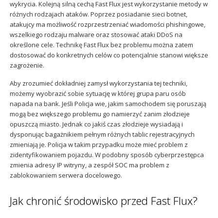
wykrycia. Kolejną silną cechą Fast Flux jest wykorzystanie metody w
różnych rodzajach ataków. Poprzez posiadanie sieci botnet,
atakujcy ma możliwość rozprzestrzeniać wiadomości phishingowe,
wszelkiego rodzaju malware oraz stosować ataki DDoS na
określone cele. Technikę Fast Flux bez problemu można zatem
dostosować do konkretnych celów co potencjalnie stanowi większe
zagrożenie.
Aby zrozumieć dokładniej zamysł wykorzystania tej techniki,
możemy wyobrazić sobie sytuację w której grupa paru osób
napada na bank. Jeśli Policja wie, jakim samochodem się poruszają
mogą bez większego problemu go namierzyć zanim złodzieje
opuszczą miasto. Jednak co jakiś czas złodzieje wysiadają i
dysponując bagażnikiem pełnym różnych tablic rejestracyjnych
zmieniają je. Policja w takim przypadku może mieć problem z
zidentyfikowaniem pojazdu. W podobny sposób cyberprzestępca
zmienia adresy IP witryny, a zespół SOC ma problem z
zablokowaniem serwera docelowego.
Jak chronić środowisko przed Fast Flux?