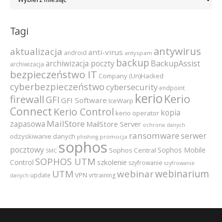
Tagi
antywirus
aktualizacja
anti-virus
android
antyspam
backup
archiwizacja poczty
BackupAssist
archiwizacja
bezpieczeństwo IT
Company (Un)Hacked
cyberbezpieczeństwo
cybersecurity
endpoint
kerio
Kerio
firewall
GFI
GFI Software
IceWarp
Connect
Kerio Control
kopia
kerio operator
MailStore
zapasowa
MailStore Server
ochrona danych
ransomware
serwer
odzyskiwanie danych
promocja
phishing
sophos
pocztowy
Sophos Mobile
Sophos Central
SMC
SOPHOS UTM
szkolenie
Control
szyfrowanie
szyfrowanie
webinarium
UTM
webinar
VPN
update
vrtraining
danych