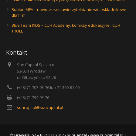
Rublon MFA – nowoczesne uwierzytelnianie wieloskładnikowe
dla firm
Blue Team KIDS – CUH Academy, komiksy edukacyjne i CUH
TROLL
Kontakt
Sun Capital Sp. z o.o.
53-034 Wrocław
ul. Ołtaszyńska 92c/6
(+48) 71-707-03-76 lub 71-360-81-00
(+48) 71-794-93-76
suncapital@suncapital.pl
© FirewallBlog – BLOG IT 2017 - SunCapital -
www.suncapital.pl
|