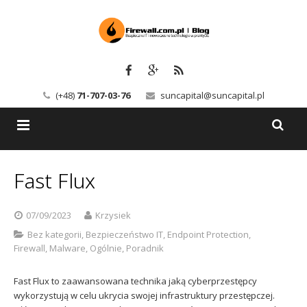
(+48)
71-707-03-76
suncapital@suncapital.pl
Blog
Fast Flux
Usługi
Backup-Solutions
07/09/2023
Krzysiek
Newsletter
Bezpieczeństwo IT
Bez kategorii
,
Bezpieczeństwo IT
,
Endpoint Protection
,
Firewall
,
Malware
,
Ogólnie
,
Poradnik
Szkolenia
Kerio
Fast Flux to zaawansowana technika jaką cyberprzestępcy
Kontakt
Serwery pocztowe
wykorzystują w celu ukrycia swojej infrastruktury przestępczej.