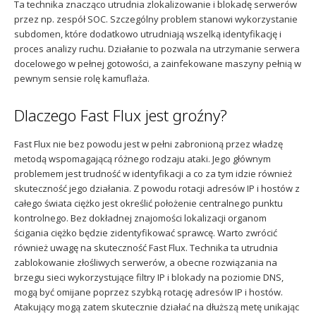
Ta technika znacząco utrudnia zlokalizowanie i blokadę serwerów
przez np. zespół SOC. Szczególny problem stanowi wykorzystanie
subdomen, które dodatkowo utrudniają wszelką identyfikację i
proces analizy ruchu. Działanie to pozwala na utrzymanie serwera
docelowego w pełnej gotowości, a zainfekowane maszyny pełnią w
pewnym sensie rolę kamuflaża.
Dlaczego Fast Flux jest groźny?
Fast Flux nie bez powodu jest w pełni zabronioną przez władzę
metodą wspomagającą różnego rodzaju ataki. Jego głównym
problemem jest trudność w identyfikacji a co za tym idzie również
skuteczność jego działania. Z powodu rotacji adresów IP i hostów z
całego świata ciężko jest określić położenie centralnego punktu
kontrolnego. Bez dokładnej znajomości lokalizacji organom
ścigania ciężko będzie zidentyfikować sprawcę. Warto zwrócić
również uwagę na skuteczność Fast Flux. Technika ta utrudnia
zablokowanie złośliwych serwerów, a obecne rozwiązania na
brzegu sieci wykorzystujące filtry IP i blokady na poziomie DNS,
mogą być omijane poprzez szybką rotację adresów IP i hostów.
Atakujący mogą zatem skutecznie działać na dłuższą metę unikając