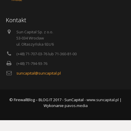
Kontakt
Sun Capital Sp. z o.o.
53-034 Wrocław
ul. Ołtaszyńska 92c/6
(+48) 71-707-03-76 lub 71-360-81-00
(+48) 71-794-93-76
suncapital@suncapital.pl
© FirewallBlog – BLOG IT 2017 - SunCapital -
www.suncapital.pl
|
Wykonanie
pavos.media