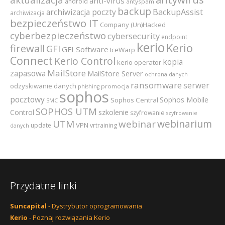
anti-virus
android
antyspam
backup
archiwizacja poczty
BackupAssist
archiwizacja
bezpieczeństwo IT
Company (Un)Hacked
cyberbezpieczeństwo
cybersecurity
endpoint
kerio
Kerio
firewall
GFI
GFI Software
IceWarp
Connect
Kerio Control
kopia
kerio operator
MailStore
zapasowa
MailStore Server
ochrona danych
ransomware
serwer
odzyskiwanie danych
promocja
phishing
sophos
pocztowy
Sophos Mobile
Sophos Central
SMC
SOPHOS UTM
szkolenie
Control
szyfrowanie
szyfrowanie
webinarium
UTM
webinar
VPN
update
vrtraining
danych
Przydatne linki
Suncapital
- Dystrybutor oprogramowania
Kerio
- Poznaj rozwiązania Kerio