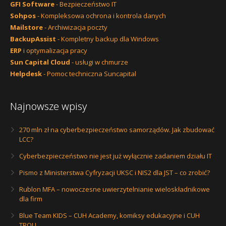
GFI Software
- Bezpieczeństwo IT
Sohpos
- Kompleksowa ochrona i kontrola danych
Mailstore
- Archiwizacja poczty
BackupAssist
- Kompletny backup dla Windows
ERP
i optymalizacja pracy
Sun Capital Cloud
- usługi w chmurze
Helpdesk
- Pomoc techniczna Suncapital
Najnowsze wpisy
270 mln zł na cyberbezpieczeństwo samorządów. Jak zbudować
LCC?
Cyberbezpieczeństwo nie jest już wyłącznie zadaniem działu IT
Pismo z Ministerstwa Cyfryzacji UKSC i NIS2 dla JST – co zrobić?
Rublon MFA – nowoczesne uwierzytelnianie wieloskładnikowe
dla firm
Blue Team KIDS – CUH Academy, komiksy edukacyjne i CUH
TROLL