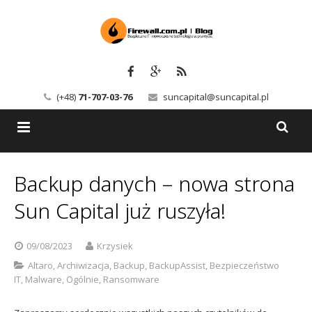
(+48)
71-707-03-76
suncapital@suncapital.pl
Blog
Backup danych – nowa strona
Usługi
Backup-Solutions
Sun Capital już ruszyła!
Newsletter
Bezpieczeństwo IT
09/08/2023
Krzysiek
Szkolenia
Kerio
Altaro
,
Archiwizacja
,
Backup
,
BackupAssist
,
Bezpieczeństwo
IT
,
Malware
,
Ogólnie
,
Ransomware
Kontakt
Serwery pocztowe