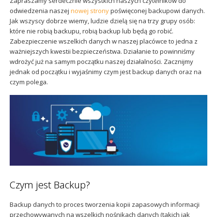
Zapraszamy serdecznie wszystkich naszych czytelników do
Sophos
Polityka prywatności
odwiedzenia naszej
nowej strony
poświęconej backupowi danych.
Jak wszyscy dobrze wiemy, ludzie dzielą się na trzy grupy osób:
które nie robią backupu, robią backup lub będą go robić.
Zabezpieczenie wszelkich danych w naszej placówce to jedna z
ważniejszych kwestii bezpieczeństwa. Działanie to powinniśmy
wdrożyć już na samym początku naszej działalności. Zacznijmy
jednak od początku i wyjaśnimy czym jest backup danych oraz na
czym polega.
Czym jest Backup?
Backup danych to proces tworzenia kopii zapasowych informacji
przechowywanych na wszelkich nośnikach danych (takich jak