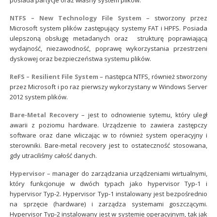
posiada partycje oraz własny system plików.
NTFS – New Technology File Sys
tem
– stworzony przez
Microsoft system plików zastępujący systemy FAT i HPFS. Posiada
ulepszoną obsługę metadanych oraz strukturę poprawiającą
wydajność, niezawodność, poprawę wykorzystania przestrzeni
dyskowej oraz bezpieczeństwa systemu plików.
ReFS – Resilient File System
– następca NTFS, również stworzony
przez Microsoft i po raz pierwszy wykorzystany w Windows Server
2012 system plików.
Bare-Metal Recovery
– jest to odnowienie sytemu, który uległ
awarii z poziomu hardware. Urządzenie to zawiera zastępczy
software oraz dane wliczając w to również system operacyjny i
sterowniki. Bare-metal recovery jest to ostateczność stosowana,
gdy utraciliśmy całość danych.
Hypervisor
– manager do zarządzania urządzeniami wirtualnymi,
który funkcjonuje w dwóch typach jako hypervisor Typ-1 i
hypervisor Typ-2. Hypervisor Typ-1 instalowany jest bezpośrednio
na sprzęcie (hardware) i zarządza systemami goszczącymi.
Hypervisor Typ-2 instalowany jest w systemie operacyjnym, tak jak