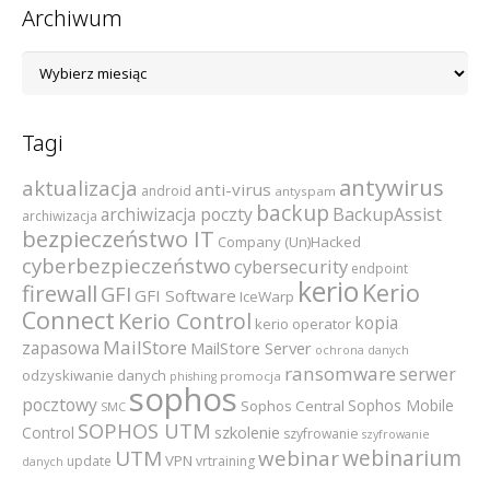
Archiwum
Archiwum
Tagi
antywirus
aktualizacja
anti-virus
android
antyspam
backup
archiwizacja poczty
BackupAssist
archiwizacja
bezpieczeństwo IT
Company (Un)Hacked
cyberbezpieczeństwo
cybersecurity
endpoint
kerio
Kerio
firewall
GFI
GFI Software
IceWarp
Connect
Kerio Control
kopia
kerio operator
MailStore
zapasowa
MailStore Server
ochrona danych
ransomware
serwer
odzyskiwanie danych
promocja
phishing
sophos
pocztowy
Sophos Mobile
Sophos Central
SMC
SOPHOS UTM
szkolenie
Control
szyfrowanie
szyfrowanie
webinarium
UTM
webinar
VPN
update
vrtraining
danych