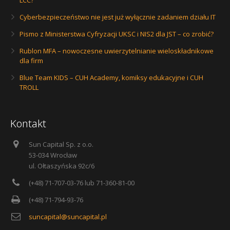
LCC?
Cyberbezpieczeństwo nie jest już wyłącznie zadaniem działu IT
Pismo z Ministerstwa Cyfryzacji UKSC i NIS2 dla JST – co zrobić?
Rublon MFA – nowoczesne uwierzytelnianie wieloskładnikowe
dla firm
Blue Team KIDS – CUH Academy, komiksy edukacyjne i CUH
TROLL
Kontakt
Sun Capital Sp. z o.o.
53-034 Wrocław
ul. Ołtaszyńska 92c/6
(+48) 71-707-03-76 lub 71-360-81-00
(+48) 71-794-93-76
suncapital@suncapital.pl