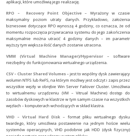
aplikacji, które umożliwią jego realizację.
RPO – Recovery Point Objective
– Wyrażony w czasie
maksymalny poziom utraty danych. Przykładowo, założenia
biznesowe dotyczące RPO wynoszą 4 godziny, co oznacza, że od
momentu rozpoczęcia przywracania systemu do jego zakończenia
maksymalnie można utracić 4 godziny danych – im parametr
wyższy tym większa ilość danych zostanie utracona.
VMM (Virtual Machine Manager)/Hypervisor
– software
niezbędny do funkcjonowania wirtualnego urządzenia.
CSV – Cluster Shared Volumes
– jest to wspólny dysk zawierający
wolumin NTFS lub ReFS, na którym możliwy jest odczyt i zapis przez
wszystkie węzły w obrębie Win Server Failover Cluster. Umożliwia
to wirtualnemu urządzeniu (VM – Vitrual Machine) dostęp do
zasobów dyskowych w klastrze w tym samym czasie na wszystkich
węzłach – komputerach wchodzących w skład klastra.
VHD – Virtual Hard Disk
– format pliku wirtualnego dysku
twardego, który umożliwia postawienie na jednym hoście wielu
systemów operacyjnych, VHD podobnie jak HDD (dysk fizyczny)