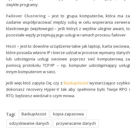
zwykłe programy.
Failover Clustering
– jest to grupa komputerów, która ma za
zadanie współpracować między sobą w celu wspierania serwera
klastrowego (węzłowego) – jeśli któryś z węzłów ulegnie awarii, to
pozostałe węzły przejmują jego usługi w ramach procesu failover.
Host
– jest to dowolne urządzenie takie jak laptop, karta sieciowa,
które posiada własne IP i bierze udział w procesie wymiany danych
lub udostępnia usługi sieciowe poprzez sieć komputerową za
pomocą protokołu TCP/IP – np. komputer udostępniający usługi
innym komputerom w sieci.
Jeśli więc ktoś zapyta Cię, czy z
BackupAssist
wystarczająco szybko
dokonasz recovery Hyper-V tak aby spełnione było Twoje RPO i
RTO, będziesz wiedział o czym mowa.
BackupAssist
kopia zapasowa
Tagi:
odzyskiwanie danych
przywracanie danych