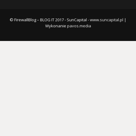
© FirewallBlog – BLOG IT 2017 - SunCapital -
www.suncapital.pl
|
Wykonanie
pavos.media