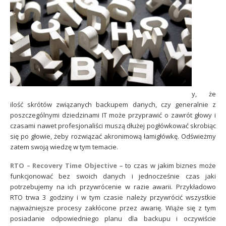
Sophos
Polityka prywatności
y, że
ilość skrótów związanych backupem danych, czy generalnie z
poszczególnymi dziedzinami IT może przyprawić o zawrót głowy i
czasami nawet profesjonaliści muszą dłużej pogłówkować skrobiąc
się po głowie, żeby rozwiązać akronimową łamigłówkę.
Odświeżmy
zatem swoją wiedzę w tym temacie.
RTO – Recovery Time Objective
– to czas w jakim biznes może
funkcjonować bez swoich danych i jednocześnie czas jaki
potrzebujemy na ich przywrócenie w razie awarii. Przykładowo
RTO trwa 3 godziny i w tym czasie należy przywrócić wszystkie
najważniejsze procesy zakłócone przez awarię. Wiąże się z tym
posiadanie odpowiedniego planu dla backupu i oczywiście