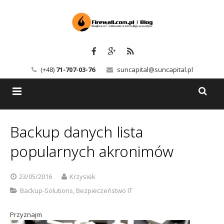
(+48)
71-707-03-76
suncapital@suncapital.pl
Blog
Backup danych lista
Usługi
Backup-Solutions
popularnych akronimów
Newsletter
Bezpieczeństwo IT
23/05/2016
Krzysiek
Szkolenia
Kerio
Backup-Solutions
,
Bezpieczeństwo IT
Kontakt
Serwery pocztowe
Przyznajm