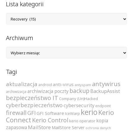
Lista kategorii
Lista
kategorii
Archiwum
Archiwum
Tagi
antywirus
aktualizacja
anti-virus
android
antyspam
backup
archiwizacja poczty
BackupAssist
archiwizacja
bezpieczeństwo IT
Company (Un)Hacked
cyberbezpieczeństwo
cybersecurity
endpoint
kerio
Kerio
firewall
GFI
GFI Software
IceWarp
Connect
Kerio Control
kopia
kerio operator
MailStore
zapasowa
MailStore Server
ochrona danych