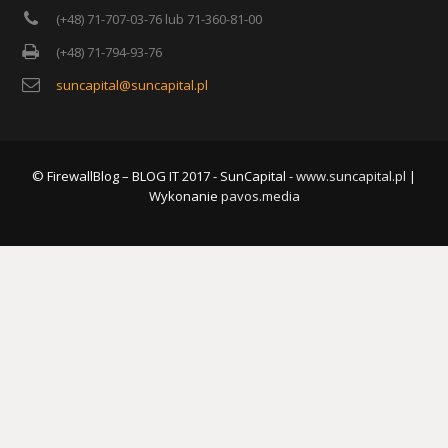
(+48) 71-707-03-76 lub 71-360-81-00
(+48) 71-794-93-76
suncapital@suncapital.pl
© FirewallBlog – BLOG IT 2017 - SunCapital -
www.suncapital.pl
|
Wykonanie
pavos.media