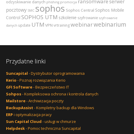
ransomware
serwer
odzyskiwanie danych
promocja
phishing
sophos
pocztowy
Sophos Mobile
Sophos Central
SMC
SOPHOS UTM
szkolenie
Control
szyfrowanie
szyfrowanie
webinarium
UTM
webinar
VPN
update
vrtraining
danych
Przydatne linki
Suncapital
- Dystrybutor oprogramowania
Kerio
- Poznaj rozwiązania Kerio
GFI Software
- Bezpieczeństwo IT
Sohpos
- Kompleksowa ochrona i kontrola danych
Mailstore
- Archiwizacja poczty
BackupAssist
- Kompletny backup dla Windows
ERP
i optymalizacja pracy
Sun Capital Cloud
- usługi w chmurze
Helpdesk
- Pomoc techniczna Suncapital