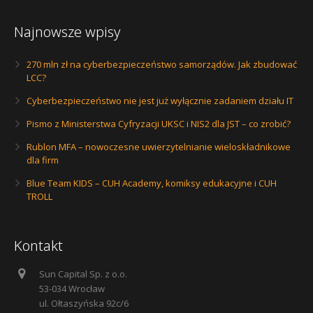
Najnowsze wpisy
270 mln zł na cyberbezpieczeństwo samorządów. Jak zbudować
LCC?
Cyberbezpieczeństwo nie jest już wyłącznie zadaniem działu IT
Pismo z Ministerstwa Cyfryzacji UKSC i NIS2 dla JST – co zrobić?
Rublon MFA – nowoczesne uwierzytelnianie wieloskładnikowe
dla firm
Blue Team KIDS – CUH Academy, komiksy edukacyjne i CUH
TROLL
Kontakt
Sun Capital Sp. z o.o.
53-034 Wrocław
ul. Ołtaszyńska 92c/6