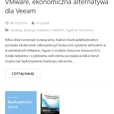
VMware, ekonomiczna alternatywa
dla Veeam
06/12/2019
Krzysiek
Backup
,
Backup-Solutions
,
NAKIVO
,
Ogólnie
,
Recovery
Kilka słów na temat rozwiązania: Nakivo Backup&Replication
pozwala skutecznie zabezpieczyć krytyczne systemy wirtualne w
środowiskach VMware, Hyper-V a także chmurze Amazon EC2.
Dzięki łatwemu i szybkiemu wdrożeniu pozwala w kilka minut
rozpocząć wykonywanie backupu obrazów…
CZYTAJ DALEJ