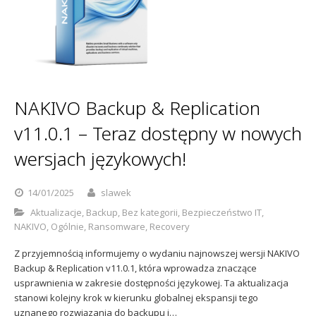
Sophos
Polityka prywatności
NAKIVO Backup & Replication
v11.0.1 – Teraz dostępny w nowych
wersjach językowych!
14/01/2025
slawek
Aktualizacje
,
Backup
,
Bez kategorii
,
Bezpieczeństwo IT
,
NAKIVO
,
Ogólnie
,
Ransomware
,
Recovery
Z przyjemnością informujemy o wydaniu najnowszej wersji NAKIVO
Backup & Replication v11.0.1, która wprowadza znaczące
usprawnienia w zakresie dostępności językowej. Ta aktualizacja
stanowi kolejny krok w kierunku globalnej ekspansji tego
uznanego rozwiązania do backupu i…