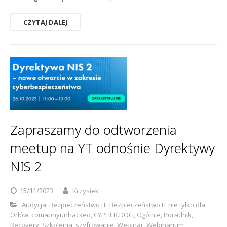
CZYTAJ DALEJ
Zapraszamy do odtworzenia
meetup na YT odnośnie Dyrektywy
NIS 2
15/11/2023
Krzysiek
Audycja
,
Bezpieczeństwo IT
,
Bezpieczeństwo IT nie tylko dla
Orłów
,
comapnyunhacked
,
CYPHER.DOG
,
Ogólnie
,
Poradnik
,
Recovery
,
Szkolenia
,
szyfrowanie
,
Webinar
,
Webinarium
,