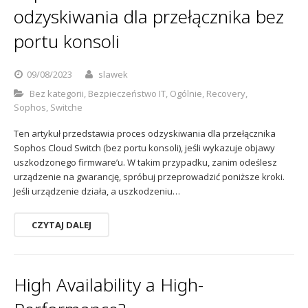
odzyskiwania dla przełącznika bez
portu konsoli
09/08/2023
slawek
Bez kategorii
,
Bezpieczeństwo IT
,
Ogólnie
,
Recovery
,
Sophos
,
Switche
Ten artykuł przedstawia proces odzyskiwania dla przełącznika
Sophos Cloud Switch (bez portu konsoli), jeśli wykazuje objawy
uszkodzonego firmware’u. W takim przypadku, zanim odeślesz
urządzenie na gwarancję, spróbuj przeprowadzić poniższe kroki.
Jeśli urządzenie działa, a uszkodzeniu…
CZYTAJ DALEJ
High Availability a High-