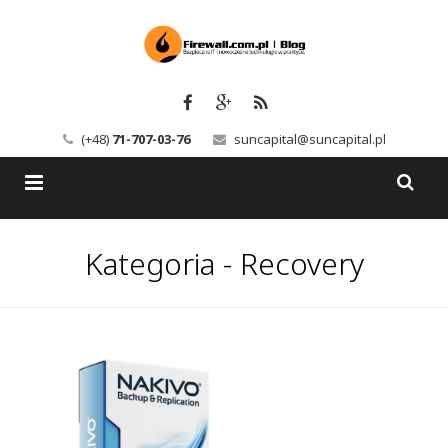
(+48)
71-707-03-76
suncapital@suncapital.pl
Blog
Kategoria - Recovery
Usługi
Backup-Solutions
Newsletter
Bezpieczeństwo IT
Szkolenia
Kerio
Kontakt
Serwery pocztowe