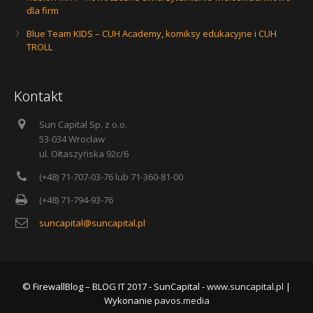
dla firm
Blue Team KIDS – CUH Academy, komiksy edukacyjne i CUH
TROLL
Kontakt
Sun Capital Sp. z o.o.
53-034 Wrocław
ul. Ołtaszyńska 92c/6
(+48) 71-707-03-76 lub 71-360-81-00
(+48) 71-794-93-76
suncapital@suncapital.pl
© FirewallBlog – BLOG IT 2017 - SunCapital -
www.suncapital.pl
|
Wykonanie
pavos.media