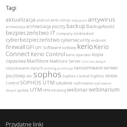
Tagi
antywirus
aktualizacja
anti-virus
android
antyspam
backup
archiwizacja poczty
BackupAssist
archiwizacja
bezpieczeństwo IT
Company (Un)Hacked
cyberbezpieczeństwo
cybersecurity
endpoint
kerio
Kerio
firewall
GFI
GFI Software
IceWarp
Connect
Kerio Control
kopia
kerio operator
MailStore
zapasowa
MailStore Server
ochrona danych
ransomware
serwer
odzyskiwanie danych
promocja
phishing
sophos
pocztowy
Sophos Mobile
Sophos Central
SMC
SOPHOS UTM
szkolenie
Control
szyfrowanie
szyfrowanie
webinarium
UTM
webinar
VPN
update
vrtraining
danych
Przydatne linki