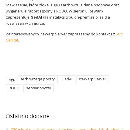
rozwiązanie, które zlokalizuje i zarchiwizuje dane osobowe oraz
wygeneruje raport zgodny z RODO. W sierpniu IceWarp
zaprezentuje
GedAI
dla instalacji typu on-premise oraz dla
rozwiązań w chmurze.
Zainteresowanych IceWarp Server zapraszamy do kontaktu z
Sun
Capital
.
archiwizacja poczty
GedAI
IceWarp Server
Tagi:
RODO
serwer poczty
Ostatnio dodane
270 mln zł na cyberbezpieczeństwo samorządów. Jak zbudować