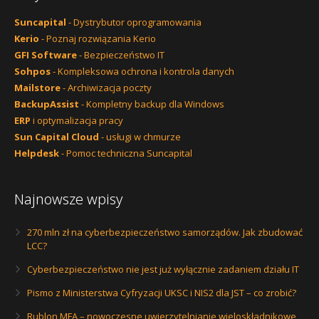
Suncapital
- Dystrybutor oprogramowania
Kerio
- Poznaj rozwiązania Kerio
GFI Software
- Bezpieczeństwo IT
Sohpos
- Kompleksowa ochrona i kontrola danych
Mailstore
- Archiwizacja poczty
BackupAssist
- Kompletny backup dla Windows
ERP
i optymalizacja pracy
Sun Capital Cloud
- usługi w chmurze
Helpdesk
- Pomoc techniczna Suncapital
Najnowsze wpisy
270 mln zł na cyberbezpieczeństwo samorządów. Jak zbudować
LCC?
Cyberbezpieczeństwo nie jest już wyłącznie zadaniem działu IT
Pismo z Ministerstwa Cyfryzacji UKSC i NIS2 dla JST – co zrobić?
Rublon MFA – nowoczesne uwierzytelnianie wieloskładnikowe