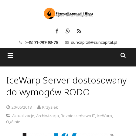
(+48)
71-707-03-76
suncapital@suncapital.pl
Blog
IceWarp Server dostosowany
Usługi
Backup-Solutions
do wymogów RODO
Newsletter
Bezpieczeństwo IT
20/06/2018
Krzysiek
Szkolenia
Kerio
Aktualizacje
,
Archiwizacja
,
Bezpieczeństwo IT
,
IceWarp
,
Ogólnie
Kontakt
Serwery pocztowe