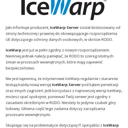
Sophos
Polityka prywatności
Jaki informuje producent,
IceWarp Server
został dostosowany od
strony technicznej i prawnej do obowiązującego rozporządzenia
UE dotyczącego ochrony danych osobowych, w skrócie RODO.
IceWarp
jest już w pełni zgodny z nowym rozporządzeniem.
Niemniej jednak należy pamiętać, że RODO to szereg istotnych
zmian w procesach wewnętrznych, które mają zapewnić
bezpieczeństwo.
Nie jest tajemnicą, że inżynierowie IceWarp regularnie i starannie
testują każdą nową wersję
IceWarp Server
pod kątem penetracji
oraz innych zagrożeń. Jeśli korzystasz z najnowszej wersji IceWarp,
możesz spać spokojnie, ponieważ Twój serwer jest zgodny z
zasadami określonymi w RODO. Niestety to jedynie czubek góry
lodowej. Główna część tego zadania dotyczy zarządzania
procesami wewnętrznymi.
Skupiając się na problematyce dotyczącej IT specjaliści z
IceWarp