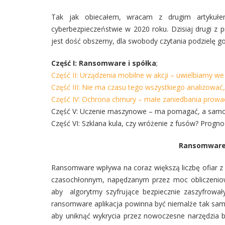
Tak jak obiecałem, wracam z drugim artykuł
cyberbezpieczeństwie w 2020 roku. Dzisiaj drugi z
jest dość obszerny, dla swobody czytania podzielę go
Część I: Ransomware i spółka
;
Część II: Urządzenia mobilne w akcji – uwielbiamy we
Część III: Nie ma czasu tego wszystkiego analizować
Część IV: Ochrona chmury – małe zaniedbania prow
Część V: Uczenie maszynowe – ma pomagać, a samo 
Część VI: Szklana kula, czy wróżenie z fusów? Progno
Ransomware 
Ransomware wpływa na coraz większą liczbę ofiar z 
czasochłonnym, napędzanym przez moc obliczenio
aby algorytmy szyfrujące bezpiecznie zaszyfrowa
ransomware aplikacja powinna być niemalże tak sa
aby uniknąć wykrycia przez nowoczesne narzędzia b