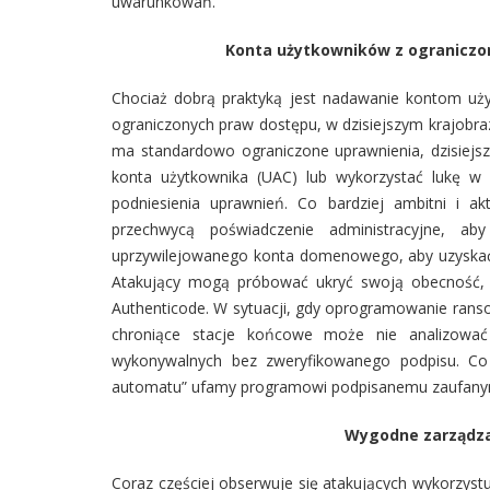
uwarunkowań.
Konta użytkowników z ograniczo
Chociaż dobrą praktyką jest nadawanie kontom u
ograniczonych praw dostępu, w dzisiejszym krajobra
ma standardowo ograniczone uprawnienia, dzisiejs
konta użytkownika (UAC) lub wykorzystać lukę w
podniesienia uprawnień. Co bardziej ambitni i ak
przechwycą poświadczenie administracyjne, a
uprzywilejowanego konta domenowego, aby uzyskać 
Atakujący mogą próbować ukryć swoją obecność, p
Authenticode. W sytuacji, gdy oprogramowanie ran
chroniące stacje końcowe może nie analizować 
wykonywalnych bez zweryfikowanego podpisu. Co 
automatu” ufamy programowi podpisanemu zaufanym
Wygodne zarządzan
Coraz częściej obserwuje się atakujących wykorzystu