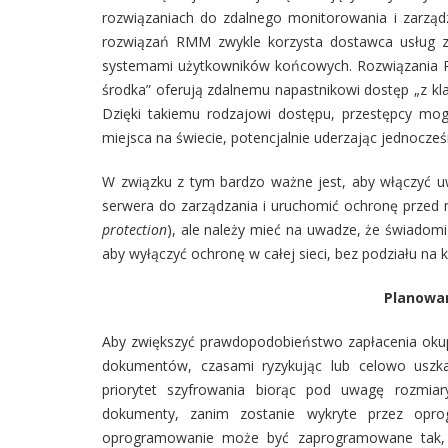
rozwiązaniach do zdalnego monitorowania i zarząd
rozwiązań RMM zwykle korzysta dostawca usług zar
systemami użytkowników końcowych. Rozwiązania RM
środka” oferują zdalnemu napastnikowi dostęp „z kl
Dzięki takiemu rodzajowi dostępu, przestępcy 
miejsca na świecie, potencjalnie uderzając jednocześ
W związku z tym bardzo ważne jest, aby włączyć uwi
serwera do zarządzania i uruchomić ochronę przed
protection
), ale należy mieć na uwadze, że świadom
aby wyłączyć ochronę w całej sieci, bez podziału na
Planowa
Aby zwiększyć prawdopodobieństwo zapłacenia oku
dokumentów, czasami ryzykując lub celowo usz
priorytet szyfrowania biorąc pod uwagę rozmi
dokumenty, zanim zostanie wykryte przez opro
oprogramowanie może być zaprogramowane tak, 