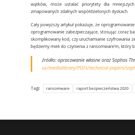
wątków, może ustalać priorytety dla mniejsz
zmapowanych zdalnych współdzielonych dyskach.
Cały powyższy artykuł pokazuje, że oprogramowanie 
oprogramowanie zabezpieczające, stosując coraz bard
skomplikowany kod, czy uruchamianie szyfrowania z
będziemy mieli do czynienia z ransomware’m, który bę
źródło: opracowanie własne oraz Sophos Th
us/medialibrary/PDFs/technical-papers/soph
Tagi:
ransomware
raport bezpieczeństwa 2020