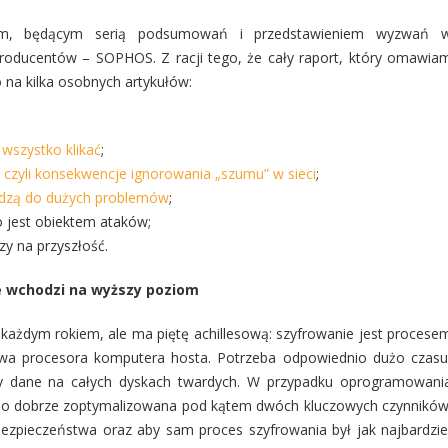
em, będącym serią podsumowań i przedstawieniem wyzwań 
 producentów – SOPHOS. Z racji tego, że cały raport, który omawia
 na kilka osobnych artykułów:
 wszystko klikać
;
, czyli konsekwencje ignorowania „szumu” w sieci
;
adzą do dużych problemów
;
jest obiektem ataków;
zy na przyszłość.
wchodzi na wyższy poziom
każdym rokiem, ale ma piętę achillesową: szyfrowanie jest procese
wa procesora komputera hosta. Potrzeba odpowiednio dużo czasu
ły dane na całych dyskach twardych. W przypadku oprogramowani
mo dobrze zoptymalizowana pod kątem dwóch kluczowych czynników
ezpieczeństwa oraz aby sam proces szyfrowania był jak najbardzie