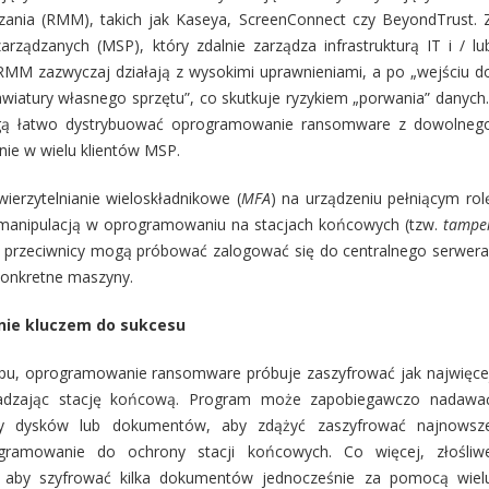
zania (RMM), takich jak Kaseya, ScreenConnect czy BeyondTrust. 
ządzanych (MSP), który zdalnie zarządza infrastrukturą IT i / lu
M zazwyczaj działają z wysokimi uprawnieniami, a po „wejściu d
awiatury własnego sprzętu”, co skutkuje ryzykiem „porwania” danych
mogą łatwo dystrybuować oprogramowanie ransomware z dowolneg
nie w wielu klientów MSP.
erzytelnianie wieloskładnikowe (
MFA
) na urządzeniu pełniącym rol
 manipulacją w oprogramowaniu na stacjach końcowych (tzw.
tampe
i przeciwnicy mogą próbować zalogować się do centralnego serwera
 konkretne maszyny.
nie kluczem do sukcesu
pu, oprogramowanie ransomware próbuje zaszyfrować jak najwięce
kadzając stację końcową. Program może zapobiegawczo nadawa
ary dysków lub dokumentów, aby zdążyć zaszyfrować najnowsz
gramowanie do ochrony stacji końcowych. Co więcej, złośliw
aby szyfrować kilka dokumentów jednocześnie za pomocą wiel