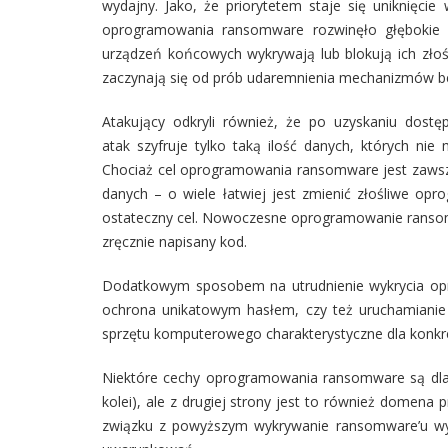
wydajny. Jako, że priorytetem staje się uniknięci
oprogramowania ransomware rozwinęło głębokie z
urządzeń końcowych wykrywają lub blokują ich zło
zaczynają się od prób udaremnienia mechanizmów 
Atakujący odkryli również, że po uzyskaniu dostę
atak szyfruje tylko taką ilość danych, których ni
Chociaż cel oprogramowania ransomware jest zawsze
danych – o wiele łatwiej jest zmienić złośliwe op
ostateczny cel. Nowoczesne oprogramowanie ransomw
zręcznie napisany kod.
Dodatkowym sposobem na utrudnienie wykrycia opr
ochrona unikatowym hasłem, czy też uruchamianie t
sprzętu komputerowego charakterystyczne dla konkre
Niektóre cechy oprogramowania ransomware są dla 
kolei), ale z drugiej strony jest to również domena
związku z powyższym wykrywanie ransomware’u wyma