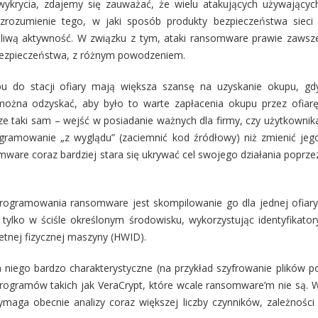
e wykrycia, zdajemy się zauważać, że wielu atakujących używającyc
rozumienie tego, w jaki sposób produkty bezpieczeństwa sieci 
śliwą aktywność. W związku z tym, ataki ransomware prawie zawsz
bezpieczeństwa, z różnym powodzeniem.
pu do stacji ofiary mają większa szansę na uzyskanie okupu, gd
e można odzyskać, aby było to warte zapłacenia okupu przez ofiarę
 taki sam – wejść w posiadanie ważnych dla firmy, czy użytkownik
rogramowanie „z wyglądu” (zaciemnić kod źródłowy) niż zmienić jeg
are coraz bardziej stara się ukrywać cel swojego działania poprze
ogramowania ransomware jest skompilowanie go dla jednej ofiary
ylko w ściśle określonym środowisku, wykorzystując identyfikator
tnej fizycznej maszyny (HWID).
niego bardzo charakterystyczne (na przykład szyfrowanie plików p
 programów takich jak VeraCrypt, które wcale ransomware’m nie są. 
ga obecnie analizy coraz większej liczby czynników, zależności 