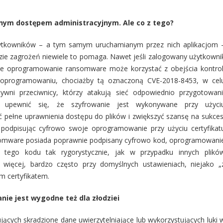
nym dostępem administracyjnym. Ale co z tego?
żytkowników – a tym samym uruchamianym przez nich aplikacjom 
zie zagrożeń niewiele to pomaga. Nawet jeśli zalogowany użytkowni
ze oprogramowanie ransomware może korzystać z obejścia kontrol
 oprogramowaniu, chociażby tą oznaczoną CVE-2018-8453, w cel
tywni przeciwnicy, którzy atakują sieć odpowiednio przygotowani
by upewnić się, że szyfrowanie jest wykonywane przy użyci
pełne uprawnienia dostępu do plików i zwiększyć szansę na sukces
odpisując cyfrowo swoje oprogramowanie przy użyciu certyfikat
somware posiada poprawnie podpisany cyfrowo kod, oprogramowani
tego kodu tak rygorystycznie, jak w przypadku innych plikó
więcej, bardzo często przy domyślnych ustawieniach, niejako „
 certyfikatem.
ie jest wygodne też dla złodziei
jących skradzione dane uwierzytelniające lub wykorzystujących luki 