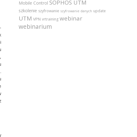
SOPHOS UTM
Mobile Control
szkolenie
szyfrowanie
update
szyfrowanie danych
UTM
webinar
VPN
vrtraining
webinarium
–
k
i
u
,
u
.
u
e
w
z
w