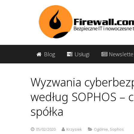
Blog
Usługi
Newslette
Wyzwania cyberbez
według SOPHOS – cz
spółka
05/02/2020
Krzysiek
Ogólnie
,
Sophos