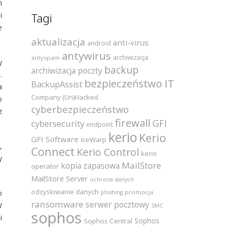
h
i
Tagi
e
aktualizacja
anti-virus
android
antywirus
archiwizacja
antyspam
y
backup
archiwizacja poczty
.
bezpieczeństwo IT
BackupAssist
a
Company (Un)Hacked
o
cyberbezpieczeństwo
z
firewall
GFI
cybersecurity
endpoint
kerio
Kerio
GFI Software
IceWarp
,
Connect
Kerio Control
kerio
y
MailStore
kopia zapasowa
operator
MailStore Server
ochrona danych
odzyskiwanie danych
o
promocja
phishing
ransomware
serwer pocztowy
W
SMC
sophos
i
Sophos
Sophos Central