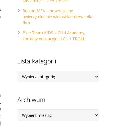
NIS2 dla JST – co zrobić?
w
Rublon MFA – nowoczesne
m
uwierzytelnianie wieloskładnikowe dla
firm
Blue Team KIDS – CUH Academy,
komiksy edukacyjne i CUH TROLL
Lista kategorii
Lista
kategorii
m
Archiwum
,
a
Archiwum
:
j