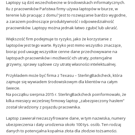
Laptopy są dziś wszechobecne w środowiskach informatycznych.
Sophos
Polityka prywatności
Ilu z pracowników Państwa firmy używa laptopów w biurze, w
terenie lub pracując z domu? Jest to rozwiązanie bardzo wygodne,
a zarazem podnoszące produktywność i odpowiedzialność
pracowników. Laptopy można jednak łatwo zgubić lub ukraść.
Większość firm podejmuje to ryzyko, jako że korzystanie z
laptopów jest tego warte. Ryzyko jest mimo wszystko znaczące,
biorąc pod uwagę wszystkie cenne dane przechowywane na
laptopach pracowników i możliwość ich utraty, potencjalne
grzywny, sprawy sądowe czy utratę własności intelektualnej.
Przykładem może być firma z Texasu – SterlingBackcheck, która
zajmuje się wywiadem środowiskowym dla klientów na całym
świecie.
Na początku sierpnia 2015 r. SterlingBackcheck poinformowało, że
kilka miesięcy wcześniej firmowy laptop „zabezpieczony hasłem”
został skradziony z pojazdu pracownika.
Laptop zawierał niezaszyfrowane dane, w tym nazwiska, numery
ubezpieczenia i daty urodzenia około 100 tys. osób. Ten rodzaj
danych to potencjalna kopalnia złota dla złodziei tożsamości.