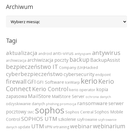
Archiwum
Archiwum
Tagi
antywirus
aktualizacja
anti-virus
android
antyspam
backup
archiwizacja poczty
BackupAssist
archiwizacja
bezpieczeństwo IT
Company (Un)Hacked
cyberbezpieczeństwo
cybersecurity
endpoint
kerio
Kerio
firewall
GFI
GFI Software
IceWarp
Connect
Kerio Control
kopia
kerio operator
MailStore
zapasowa
MailStore Server
ochrona danych
ransomware
serwer
odzyskiwanie danych
promocja
phishing
sophos
pocztowy
Sophos Mobile
Sophos Central
SMC
SOPHOS UTM
szkolenie
Control
szyfrowanie
szyfrowanie
webinarium
UTM
webinar
VPN
update
vrtraining
danych