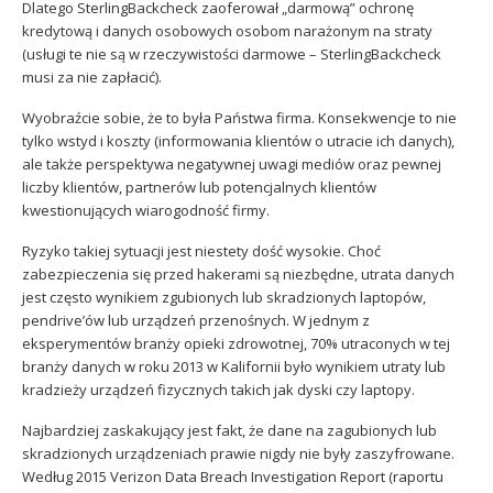
Dlatego SterlingBackcheck zaoferował „darmową” ochronę
kredytową i danych osobowych osobom narażonym na straty
(usługi te nie są w rzeczywistości darmowe – SterlingBackcheck
musi za nie zapłacić).
Wyobraźcie sobie, że to była Państwa firma. Konsekwencje to nie
tylko wstyd i koszty (informowania klientów o utracie ich danych),
ale także perspektywa negatywnej uwagi mediów oraz pewnej
liczby klientów, partnerów lub potencjalnych klientów
kwestionujących wiarogodność firmy.
Ryzyko takiej sytuacji jest niestety dość wysokie. Choć
zabezpieczenia się przed hakerami są niezbędne, utrata danych
jest często wynikiem zgubionych lub skradzionych laptopów,
pendrive’ów lub urządzeń przenośnych. W jednym z
eksperymentów branży opieki zdrowotnej, 70% utraconych w tej
branży danych w roku 2013 w Kalifornii było wynikiem utraty lub
kradzieży urządzeń fizycznych takich jak dyski czy laptopy.
Najbardziej zaskakujący jest fakt, że dane na zagubionych lub
skradzionych urządzeniach prawie nigdy nie były zaszyfrowane.
Według 2015 Verizon Data Breach Investigation Report (raportu