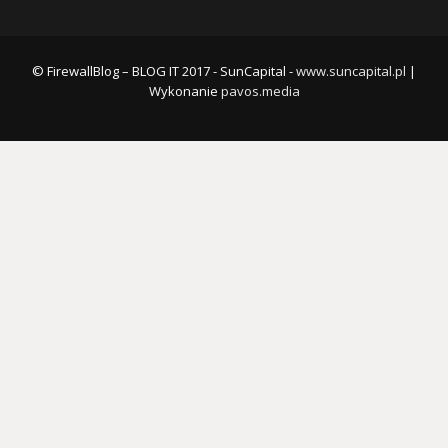
© FirewallBlog – BLOG IT 2017 - SunCapital -
www.suncapital.pl
|
Wykonanie
pavos.media