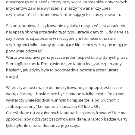
dotyczącego naruszeń), cztery razy więcej protokołów dotyczących
incydentów zawiera wyrażenia „nieszyfrowane” czy „bez
szyfrowania” niż sformułowań informujących o zaszyfrowaniu.
Szkoda, ponieważ szyfrowanie dysków i urządzeń jest absolutnie
najlepszą obroną przeciwko tego typu utracie danych. Gdy dane są
szyfrowane, są zapisane w nieczytelnym formacie o nazwie
szyfrogram i tylko osoby posiadające kluczem szyfracyjny mogą je
ponownie odczytać.
Warto zwrócić uwagę na jeszcze jeden aspekt utraty danych przez
SterlingBackcheck. Firma twierdzi, że laptop był „zabezpieczony
hasłem”, jak gdyby była to odpowiednia ochrona przed utratą
danych.
W rzeczywistości hasło do nieszyfrowanego laptopa jest nic nie
wartą ochroną – hasło może być złamane w kilka minut. Poza tym,
wystarczy umieścić dysk w innym komputerze, albo uruchomić
„zabezpieczony” komputer z klucza na CD lub USB .
Co jeśli dane na zagubionych laptopach są zaszyfrowane? Nie ma
sposobu, aby odczytać zaszyfrowane dane, a laptop będzie warty
tylko tyle, ile można dostać za jego części.