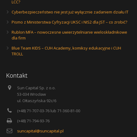
LCC?
Cyberbezpieczeństwo nie jest już wyłącznie zadaniem działu IT
Pismo z Ministerstwa Cyfryzacji UKSC i NIS2 dla JST – co zrobić?
Rublon MFA – nowoczesne uwierzytelnianie wieloskładnikowe
dla firm
Blue Team KIDS – CUH Academy, komiksy edukacyjne i CUH
TROLL
Kontakt
Sun Capital Sp. z o.o.
53-034 Wrocław
ul. Ołtaszyńska 92c/6
(+48) 71-707-03-76 lub 71-360-81-00
(+48) 71-794-93-76
suncapital@suncapital.pl