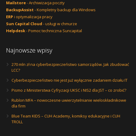
Mailstore
- Archiwizacja poczty
BackupAssist
- Kompletny backup dla Windows
ERP
i optymalizacja pracy
Sun Capital Cloud
- usługi w chmurze
Helpdesk
- Pomoc techniczna Suncapital
Najnowsze wpisy
270 mln zł na cyberbezpieczeństwo samorządów. Jak zbudować
LCC?
Cyberbezpieczeństwo nie jest już wyłącznie zadaniem działu IT
Pismo z Ministerstwa Cyfryzacji UKSC i NIS2 dla JST – co zrobić?
Rublon MFA – nowoczesne uwierzytelnianie wieloskładnikowe
dla firm
Blue Team KIDS – CUH Academy, komiksy edukacyjne i CUH
TROLL