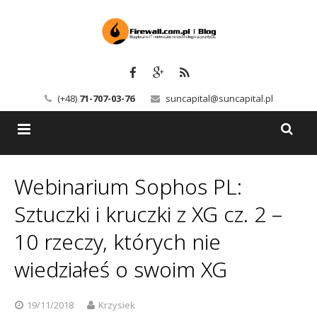
(+48)
71-707-03-76
suncapital@suncapital.pl
Blog
Webinarium Sophos PL:
Usługi
Backup-Solutions
Sztuczki i kruczki z XG cz. 2 –
Newsletter
Bezpieczeństwo IT
10 rzeczy, których nie
wiedziałeś o swoim XG
Szkolenia
Kerio
Kontakt
Serwery pocztowe
19/11/2018
Krzysiek