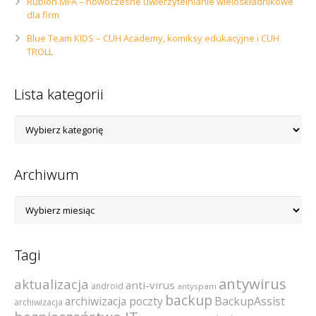
Rublon MFA – nowoczesne uwierzytelnianie wieloskładnikowe
dla firm
Blue Team KIDS – CUH Academy, komiksy edukacyjne i CUH
TROLL
Lista kategorii
Lista
kategorii
Archiwum
Archiwum
Tagi
antywirus
aktualizacja
anti-virus
android
antyspam
backup
archiwizacja poczty
BackupAssist
archiwizacja