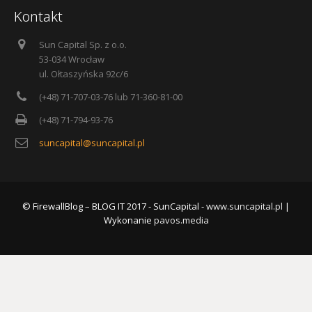
Kontakt
Sun Capital Sp. z o.o.
53-034 Wrocław
ul. Ołtaszyńska 92c/6
(+48) 71-707-03-76 lub 71-360-81-00
(+48) 71-794-93-76
suncapital@suncapital.pl
© FirewallBlog – BLOG IT 2017 - SunCapital -
www.suncapital.pl
|
Wykonanie
pavos.media