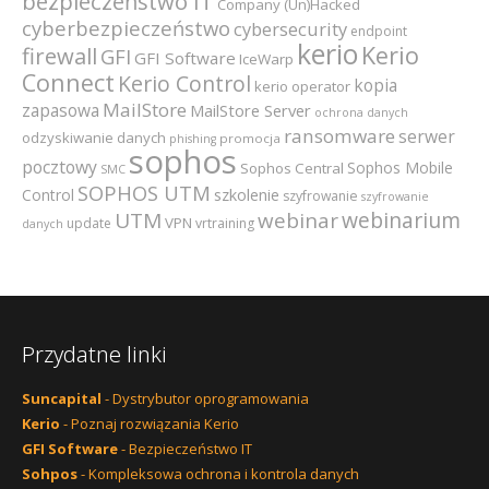
bezpieczeństwo IT
Company (Un)Hacked
cyberbezpieczeństwo
cybersecurity
endpoint
kerio
Kerio
firewall
GFI
GFI Software
IceWarp
Connect
Kerio Control
kopia
kerio operator
MailStore
zapasowa
MailStore Server
ochrona danych
ransomware
serwer
odzyskiwanie danych
promocja
phishing
sophos
pocztowy
Sophos Mobile
Sophos Central
SMC
SOPHOS UTM
szkolenie
Control
szyfrowanie
szyfrowanie
webinarium
UTM
webinar
VPN
update
vrtraining
danych
Przydatne linki
Suncapital
- Dystrybutor oprogramowania
Kerio
- Poznaj rozwiązania Kerio
GFI Software
- Bezpieczeństwo IT
Sohpos
- Kompleksowa ochrona i kontrola danych