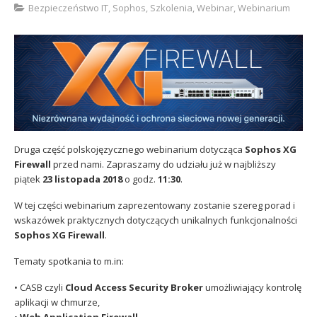
Bezpieczeństwo IT
,
Sophos
,
Szkolenia
,
Webinar
,
Webinarium
Sophos
Polityka prywatności
Druga część polskojęzycznego webinarium dotycząca
Sophos XG
Firewall
przed nami. Zapraszamy do udziału już w najbliższy
piątek
23 listopada 2018
o godz.
11:30
.
W tej części webinarium zaprezentowany zostanie szereg porad i
wskazówek praktycznych dotyczących unikalnych funkcjonalności
Sophos XG Firewall
.
Tematy spotkania to m.in:
• CASB czyli
Cloud Access Security Broker
umożliwiający kontrolę
aplikacji w chmurze,
•
Web Application Firewall
,