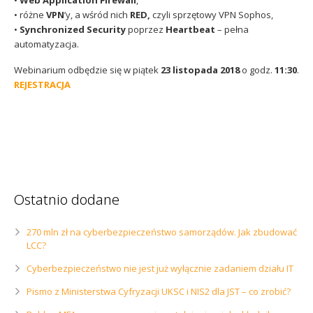
• różne
VPN
’y, a wśród nich
RED,
czyli sprzętowy VPN Sophos,
•
Synchronized Security
poprzez
Heartbeat
– pełna
automatyzacja.
Webinarium odbędzie się w piątek
23 listopada 2018
o godz.
11:30
.
REJESTRACJA
Ostatnio dodane
270 mln zł na cyberbezpieczeństwo samorządów. Jak zbudować
LCC?
Cyberbezpieczeństwo nie jest już wyłącznie zadaniem działu IT
Pismo z Ministerstwa Cyfryzacji UKSC i NIS2 dla JST – co zrobić?