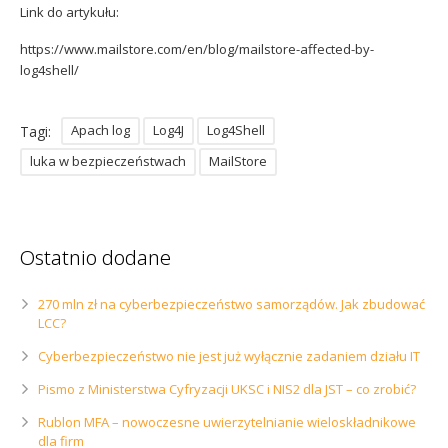
Link do artykułu:
https://www.mailstore.com/en/blog/mailstore-affected-by-
log4shell/
Apach log
Log4J
Log4Shell
Tagi:
luka w bezpieczeństwach
MailStore
Ostatnio dodane
270 mln zł na cyberbezpieczeństwo samorządów. Jak zbudować
LCC?
Cyberbezpieczeństwo nie jest już wyłącznie zadaniem działu IT
Pismo z Ministerstwa Cyfryzacji UKSC i NIS2 dla JST – co zrobić?
Rublon MFA – nowoczesne uwierzytelnianie wieloskładnikowe
dla firm