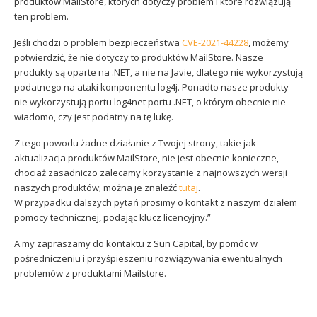
produktów MailStore, których dotyczy problem i które rozwiązują
ten problem.
Jeśli chodzi o problem bezpieczeństwa
CVE-2021-44228
, możemy
potwierdzić, że nie dotyczy to produktów MailStore. Nasze
produkty są oparte na .NET, a nie na Javie, dlatego nie wykorzystują
podatnego na ataki komponentu log4j. Ponadto nasze produkty
nie wykorzystują portu log4net portu .NET, o którym obecnie nie
wiadomo, czy jest podatny na tę lukę.
Z tego powodu żadne działanie z Twojej strony, takie jak
aktualizacja produktów MailStore, nie jest obecnie konieczne,
chociaż zasadniczo zalecamy korzystanie z najnowszych wersji
naszych produktów; można je znaleźć
tutaj
.
W przypadku dalszych pytań prosimy o kontakt z naszym działem
pomocy technicznej, podając klucz licencyjny.”
A my zapraszamy do kontaktu z Sun Capital, by pomóc w
pośredniczeniu i przyśpieszeniu rozwiązywania ewentualnych
problemów z produktami Mailstore.