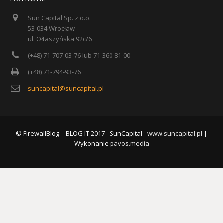
Sun Capital Sp. z o.o.
53-034 Wrocław
ul. Ołtaszyńska 92c/6
(+48) 71-707-03-76 lub 71-360-81-00
(+48) 71-794-93-76
suncapital@suncapital.pl
© FirewallBlog – BLOG IT 2017 - SunCapital -
www.suncapital.pl
|
Wykonanie
pavos.media