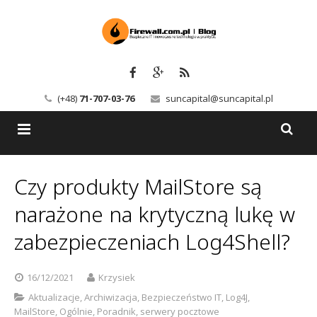
(+48)
71-707-03-76
suncapital@suncapital.pl
Blog
Czy produkty MailStore są
Usługi
Backup-Solutions
narażone na krytyczną lukę w
Newsletter
Bezpieczeństwo IT
zabezpieczeniach Log4Shell?
Szkolenia
Kerio
16/12/2021
Krzysiek
Kontakt
Serwery pocztowe
Aktualizacje
,
Archiwizacja
,
Bezpieczeństwo IT
,
Log4J
,
MailStore
,
Ogólnie
,
Poradnik
,
serwery pocztowe