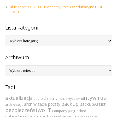
Blue Team KIDS – CUH Academy, komiksy edukacyjne i CUH
TROLL
Lista kategorii
Lista
kategorii
Archiwum
Archiwum
Tagi
antywirus
aktualizacja
anti-virus
android
antyspam
backup
archiwizacja poczty
BackupAssist
archiwizacja
bezpieczeństwo IT
Company (Un)Hacked
cyberbezpieczeństwo
cybersecurity