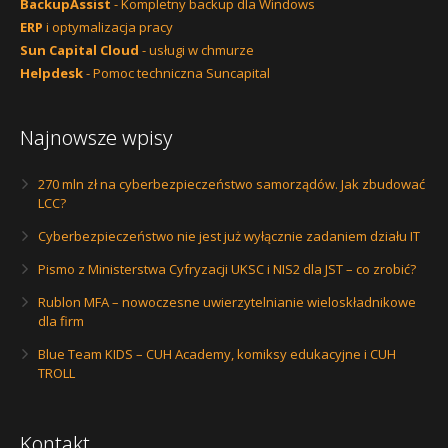
BackupAssist
- Kompletny backup dla Windows
ERP
i optymalizacja pracy
Sun Capital Cloud
- usługi w chmurze
Helpdesk
- Pomoc techniczna Suncapital
Najnowsze wpisy
270 mln zł na cyberbezpieczeństwo samorządów. Jak zbudować
LCC?
Cyberbezpieczeństwo nie jest już wyłącznie zadaniem działu IT
Pismo z Ministerstwa Cyfryzacji UKSC i NIS2 dla JST – co zrobić?
Rublon MFA – nowoczesne uwierzytelnianie wieloskładnikowe
dla firm
Blue Team KIDS – CUH Academy, komiksy edukacyjne i CUH
TROLL
Kontakt