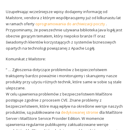
Sophos
Polityka prywatności
Uzupełniając wcześniejsze wpisy dodajemy informację od
Mailstore, vendora z którym współpracujemy już od kilkunastu lat
w ramach oferty
oprogramowania do archiwizacji poczty
.
Przypominamy, że powszechnie używana biblioteka Java log4j jest
obecnie gorącym tematem, który niepokoi branże IT oraz
świadomych klientów korzystających z systemów biznesowych
opartych na technologi powiązanej z Apache Log4j.
Komunikat z Mailstore:
” … Zgłoszenia dotyczące problemów z bezpieczeństwem
traktujemy bardzo poważnie i monitorujemy i skanujemy nasze
produkty przy użyciu różnych technik, które same w sobie są stale
ulepszane.
W celu ujawnienia problemów z bezpieczeństwem MailStore
postępuje zgodnie z procesem CVE. Znane problemy z
bezpieczeństwem, które mają wpływ na określone wersje naszych
produktów, są publikowane na
dedykowanej stronie
dla MailStore
Server i MailStore Service Provider Edition. W momencie
ujawnienia regularnie publikujemy zaktualizowane wersje