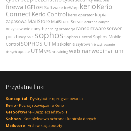
endpoint
kerio
Kerio
firewall
GFI
GFI Software
IceWarp
Connect
Kerio Control
kopia
kerio operator
MailStore
zapasowa
MailStore Server
ochrona danych
ransomware
serwer
odzyskiwanie danych
promocja
phishing
sophos
pocztowy
Sophos Mobile
Sophos Central
SMC
SOPHOS UTM
szkolenie
Control
szyfrowanie
szyfrowanie
webinarium
UTM
webinar
VPN
update
vrtraining
danych
Przydatne linki
Suncapital
- Dystrybutor oprogramowania
Kerio
- Poznaj rozwiązania Kerio
GFI Software
- Bezpieczeństwo IT
Sohpos
- Kompleksowa ochrona i kontrola danych
Mailstore
- Archiwizacja poczty