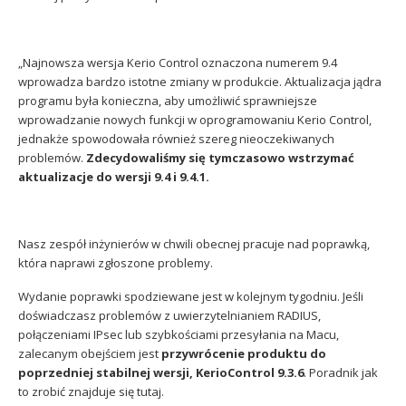
Sophos
Polityka prywatności
„Najnowsza wersja Kerio Control oznaczona numerem 9.4
wprowadza bardzo istotne zmiany w produkcie.
Aktualizacja jądra
programu była konieczna, aby umożliwić sprawniejsze
wprowadzanie nowych funkcji w oprogramowaniu Kerio Control,
jednakże spowodowała również szereg nieoczekiwanych
problemów.
Zdecydowaliśmy się tymczasowo wstrzymać
aktualizacje do wersji 9.4 i 9.4.1.
Nasz zespół inżynierów w chwili obecnej pracuje nad poprawką,
która naprawi zgłoszone problemy.
Wydanie poprawki spodziewane jest w kolejnym tygodniu.
Jeśli
doświadczasz problemów z uwierzytelnianiem RADIUS,
połączeniami IPsec lub szybkościami przesyłania na Macu,
zalecanym obejściem jest
przywrócenie produktu do
poprzedniej stabilnej wersji, KerioControl 9.3.6
. Poradnik jak
to zrobić znajduje się tutaj.