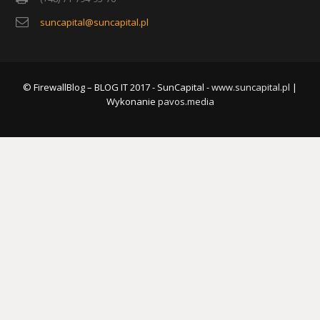
suncapital@suncapital.pl
© FirewallBlog – BLOG IT 2017 - SunCapital -
www.suncapital.pl
|
Wykonanie
pavos.media