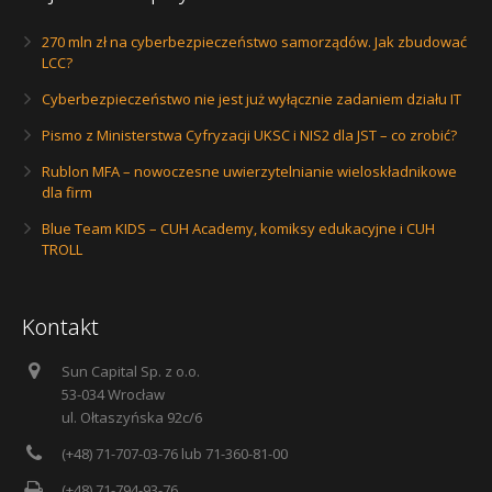
270 mln zł na cyberbezpieczeństwo samorządów. Jak zbudować
LCC?
Cyberbezpieczeństwo nie jest już wyłącznie zadaniem działu IT
Pismo z Ministerstwa Cyfryzacji UKSC i NIS2 dla JST – co zrobić?
Rublon MFA – nowoczesne uwierzytelnianie wieloskładnikowe
dla firm
Blue Team KIDS – CUH Academy, komiksy edukacyjne i CUH
TROLL
Kontakt
Sun Capital Sp. z o.o.
53-034 Wrocław
ul. Ołtaszyńska 92c/6
(+48) 71-707-03-76 lub 71-360-81-00
(+48) 71-794-93-76