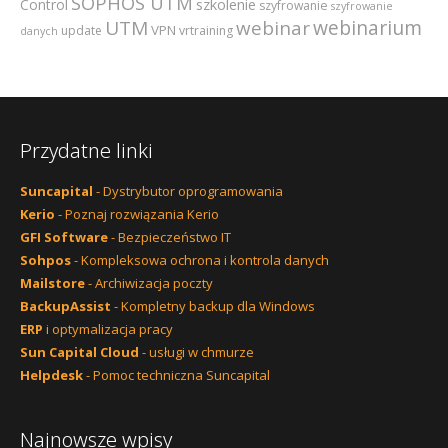
SOPHOS UTM
szkolenie
Control
szyfrowanie
szyfrowanie
webinarium
UTM
webinar
VPN
update
vrtraining
danych
Przydatne linki
Suncapital
- Dystrybutor oprogramowania
Kerio
- Poznaj rozwiązania Kerio
GFI Software
- Bezpieczeństwo IT
Sohpos
- Kompleksowa ochrona i kontrola danych
Mailstore
- Archiwizacja poczty
BackupAssist
- Kompletny backup dla Windows
ERP
i optymalizacja pracy
Sun Capital Cloud
- usługi w chmurze
Helpdesk
- Pomoc techniczna Suncapital
Najnowsze wpisy