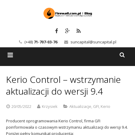
(+48)
71-707-03-76
suncapital@suncapital.pl
Blog
Kerio Control – wstrzymanie
Usługi
Backup-Solutions
aktualizacji do wersji 9.4
Newsletter
Bezpieczeństwo IT
20/05/2022
Krzysiek
Aktualizacje
,
GFI
,
Kerio
Szkolenia
Kerio
Producent oprogramowania Kerio Control, firma GFI
Kontakt
Serwery pocztowe
poinformowała o czasowym wstrzymaniu aktualizacji do wersji 9.4.
Poniżej pełny komunikat producenta: