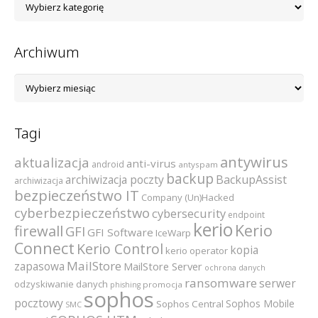
kategorii
Archiwum
Archiwum
Tagi
antywirus
aktualizacja
anti-virus
android
antyspam
backup
archiwizacja poczty
BackupAssist
archiwizacja
bezpieczeństwo IT
Company (Un)Hacked
cyberbezpieczeństwo
cybersecurity
endpoint
kerio
Kerio
firewall
GFI
GFI Software
IceWarp
Connect
Kerio Control
kopia
kerio operator
MailStore
zapasowa
MailStore Server
ochrona danych
ransomware
serwer
odzyskiwanie danych
promocja
phishing
sophos
pocztowy
Sophos Mobile
Sophos Central
SMC