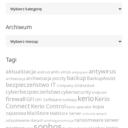
Lista
kategorii
Archiwum
Archiwum
Tagi
antywirus
aktualizacja
anti-virus
android
antyspam
backup
archiwizacja poczty
BackupAssist
archiwizacja
bezpieczeństwo IT
Company (Un)Hacked
cyberbezpieczeństwo
cybersecurity
endpoint
kerio
Kerio
firewall
GFI
GFI Software
IceWarp
Connect
Kerio Control
kopia
kerio operator
MailStore
zapasowa
MailStore Server
ochrona danych
ransomware
serwer
odzyskiwanie danych
promocja
phishing
sophos
pocztowy