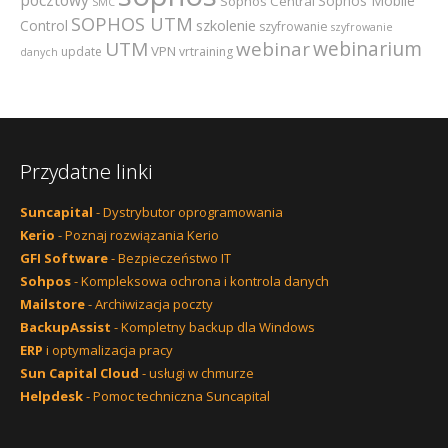
Sophos Mobile
Sophos Central
SMC
SOPHOS UTM
szkolenie
Control
szyfrowanie
szyfrowanie
webinarium
UTM
webinar
VPN
update
vrtraining
danych
Przydatne linki
Suncapital
- Dystrybutor oprogramowania
Kerio
- Poznaj rozwiązania Kerio
GFI Software
- Bezpieczeństwo IT
Sohpos
- Kompleksowa ochrona i kontrola danych
Mailstore
- Archiwizacja poczty
BackupAssist
- Kompletny backup dla Windows
ERP
i optymalizacja pracy
Sun Capital Cloud
- usługi w chmurze
Helpdesk
- Pomoc techniczna Suncapital