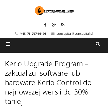
(+48)
71-707-03-76
suncapital@suncapital.pl
Blog
Kerio Upgrade Program –
Usługi
Backup-Solutions
zaktualizuj software lub
Newsletter
Bezpieczeństwo IT
hardware Kerio Control do
najnowszej wersji do 30%
Szkolenia
Kerio
taniej
Kontakt
Serwery pocztowe