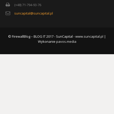
(+48) 71-794-93-76
suncapital@suncapital.pl
© FirewallBlog – BLOG IT 2017 - SunCapital -
www.suncapital.pl
|
Wykonanie
pavos.media