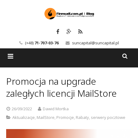
(+48)
71-707-03-76
suncapital@suncapital.pl
Blog
Promocja na upgrade
Usługi
Backup-Solutions
zaległych licencji MailStore
Newsletter
Bezpieczeństwo IT
26/09/2022
Dawid Mortka
Szkolenia
Kerio
Aktualizacje
,
MailStore
,
Promocje
,
Rabaty
,
serwery pocztowe
Kontakt
Serwery pocztowe