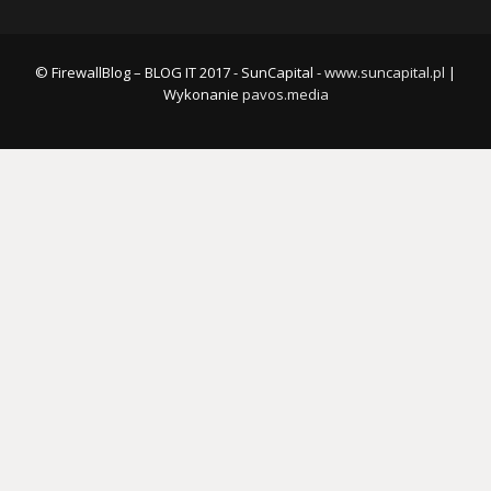
© FirewallBlog – BLOG IT 2017 - SunCapital -
www.suncapital.pl
|
Wykonanie
pavos.media