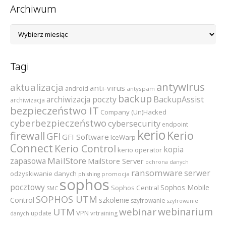
Archiwum
Archiwum
Tagi
antywirus
aktualizacja
anti-virus
android
antyspam
backup
archiwizacja poczty
BackupAssist
archiwizacja
bezpieczeństwo IT
Company (Un)Hacked
cyberbezpieczeństwo
cybersecurity
endpoint
kerio
Kerio
firewall
GFI
GFI Software
IceWarp
Connect
Kerio Control
kopia
kerio operator
MailStore
zapasowa
MailStore Server
ochrona danych
ransomware
serwer
odzyskiwanie danych
promocja
phishing
sophos
pocztowy
Sophos Mobile
Sophos Central
SMC
SOPHOS UTM
szkolenie
Control
szyfrowanie
szyfrowanie
webinarium
UTM
webinar
VPN
update
vrtraining
danych