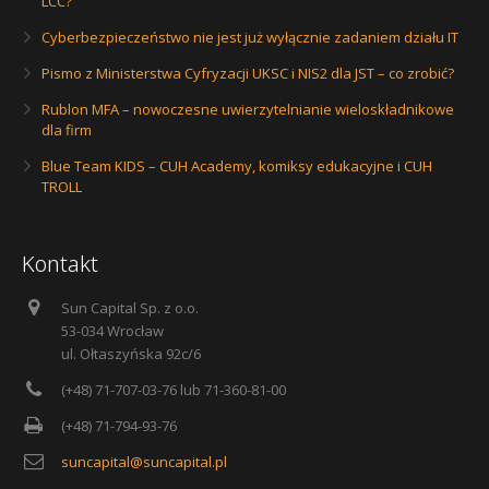
LCC?
Cyberbezpieczeństwo nie jest już wyłącznie zadaniem działu IT
Pismo z Ministerstwa Cyfryzacji UKSC i NIS2 dla JST – co zrobić?
Rublon MFA – nowoczesne uwierzytelnianie wieloskładnikowe
dla firm
Blue Team KIDS – CUH Academy, komiksy edukacyjne i CUH
TROLL
Kontakt
Sun Capital Sp. z o.o.
53-034 Wrocław
ul. Ołtaszyńska 92c/6
(+48) 71-707-03-76 lub 71-360-81-00
(+48) 71-794-93-76
suncapital@suncapital.pl