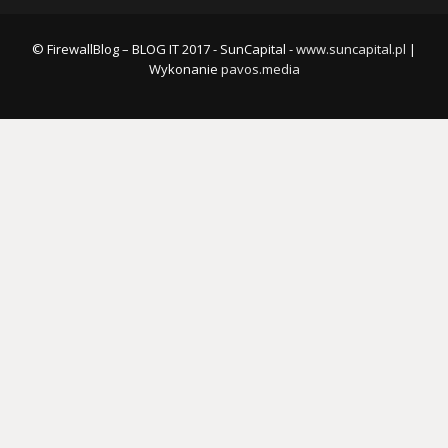
© FirewallBlog – BLOG IT 2017 - SunCapital -
www.suncapital.pl
|
Wykonanie
pavos.media