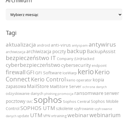
Archiwum
Archiwum
Tagi
antywirus
aktualizacja
anti-virus
android
antyspam
backup
archiwizacja poczty
BackupAssist
archiwizacja
bezpieczeństwo IT
Company (Un)Hacked
cyberbezpieczeństwo
cybersecurity
endpoint
kerio
Kerio
firewall
GFI
GFI Software
IceWarp
Connect
Kerio Control
kopia
kerio operator
MailStore
zapasowa
MailStore Server
ochrona danych
ransomware
serwer
odzyskiwanie danych
promocja
phishing
sophos
pocztowy
Sophos Mobile
Sophos Central
SMC
SOPHOS UTM
szkolenie
Control
szyfrowanie
szyfrowanie
webinarium
UTM
webinar
VPN
update
vrtraining
danych