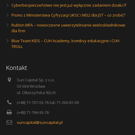
Cyberbezpieczeństwo nie jest już wyłącznie zadaniem działu IT
Pismo z Ministerstwa Cyfryzacji UKSC i NIS2 dla JST – co zrobić?
Rublon MFA – nowoczesne uwierzytelnianie wieloskładnikowe
dla firm
Blue Team KIDS – CUH Academy, komiksy edukacyjne i CUH
TROLL
Kontakt
Sun Capital Sp. z o.o.
53-034 Wrocław
ul. Ołtaszyńska 92c/6
(+48) 71-707-03-76 lub 71-360-81-00
(+48) 71-794-93-76
suncapital@suncapital.pl