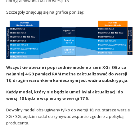
oprogramowania XG do wersji 18.
Sophos
Polityka prywatności
Szczegóły znajdują się na grafice poniżej:
Wszystkie obecne i poprzednie modele z serii XG i SG z co
najmniej 4 GB pamięci RAM można zaktualizować do wersji
18, drugim warunkiem koniecznym jest ważna subskrypcja.
Każdy model, który nie będzie umożliwiał aktualizacji do
wersji 18 będzie wspierany w wersji 17.5.
Dowolny model obsługiwany tylko do wersji 18, np. starsze wersje
XG / SG, będzie nadal otrzymywać wsparcie zgodnie z polityką
producenta.