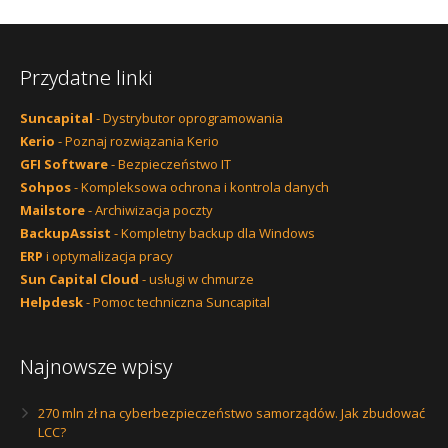
Przydatne linki
Suncapital
- Dystrybutor oprogramowania
Kerio
- Poznaj rozwiązania Kerio
GFI Software
- Bezpieczeństwo IT
Sohpos
- Kompleksowa ochrona i kontrola danych
Mailstore
- Archiwizacja poczty
BackupAssist
- Kompletny backup dla Windows
ERP
i optymalizacja pracy
Sun Capital Cloud
- usługi w chmurze
Helpdesk
- Pomoc techniczna Suncapital
Najnowsze wpisy
270 mln zł na cyberbezpieczeństwo samorządów. Jak zbudować
LCC?