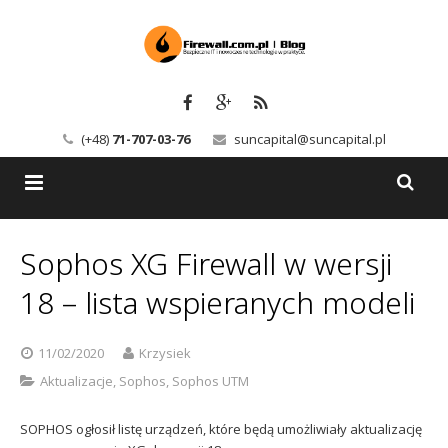
(+48)
71-707-03-76
suncapital@suncapital.pl
Blog
Sophos XG Firewall w wersji
Usługi
Backup-Solutions
18 – lista wspieranych modeli
Newsletter
Bezpieczeństwo IT
11/02/2020
Krzysiek
Szkolenia
Kerio
Aktualizacje
,
Sophos
,
Sophos UTM
Kontakt
Serwery pocztowe
SOPHOS ogłosił listę urządzeń, które będą umożliwiały aktualizację