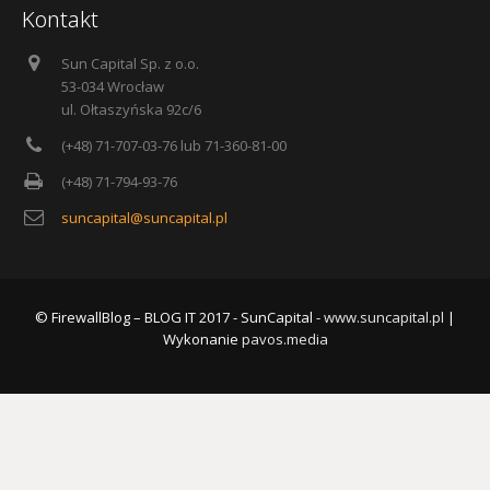
Kontakt
Sun Capital Sp. z o.o.
53-034 Wrocław
ul. Ołtaszyńska 92c/6
(+48) 71-707-03-76 lub 71-360-81-00
(+48) 71-794-93-76
suncapital@suncapital.pl
© FirewallBlog – BLOG IT 2017 - SunCapital -
www.suncapital.pl
|
Wykonanie
pavos.media