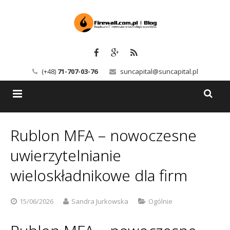
(+48)
71-707-03-76
suncapital@suncapital.pl
Blog
Rublon MFA – nowoczesne
Usługi
Backup-Solutions
uwierzytelnianie
Newsletter
Bezpieczeństwo IT
wieloskładnikowe dla firm
Szkolenia
Kerio
15/06/2026
Sandra Jurkowska
Ogólnie
Kontakt
Serwery pocztowe