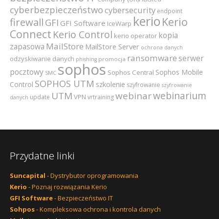
cyberbezpieczeństwo
cybersecurity
endpoint
kerio
Kerio
firewall
GFI
GFI Software
IceWarp
Connect
Kerio Control
kopia
kerio operator
MailStore
zapasowa
MailStore Server
ochrona danych
ransomware
serwer
odzyskiwanie danych
promocja
phishing
sophos
pocztowy
Sophos Mobile
Sophos Central
SMC
SOPHOS UTM
szkolenie
Control
szyfrowanie
szyfrowanie
webinarium
UTM
webinar
VPN
update
vrtraining
danych
Przydatne linki
Suncapital
- Dystrybutor oprogramowania
Kerio
- Poznaj rozwiązania Kerio
GFI Software
- Bezpieczeństwo IT
Sohpos
- Kompleksowa ochrona i kontrola danych