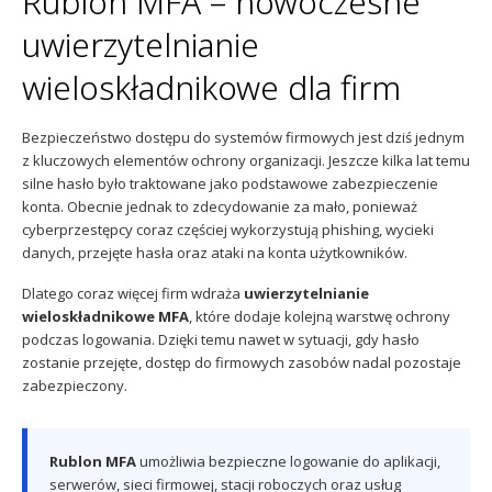
Rublon MFA – nowoczesne
Sophos
Polityka prywatności
uwierzytelnianie
wieloskładnikowe dla firm
Bezpieczeństwo dostępu do systemów firmowych jest dziś jednym
z kluczowych elementów ochrony organizacji. Jeszcze kilka lat temu
silne hasło było traktowane jako podstawowe zabezpieczenie
konta. Obecnie jednak to zdecydowanie za mało, ponieważ
cyberprzestępcy coraz częściej wykorzystują phishing, wycieki
danych, przejęte hasła oraz ataki na konta użytkowników.
Dlatego coraz więcej firm wdraża
uwierzytelnianie
wieloskładnikowe MFA
, które dodaje kolejną warstwę ochrony
podczas logowania. Dzięki temu nawet w sytuacji, gdy hasło
zostanie przejęte, dostęp do firmowych zasobów nadal pozostaje
zabezpieczony.
Rublon MFA
umożliwia bezpieczne logowanie do aplikacji,
serwerów, sieci firmowej, stacji roboczych oraz usług