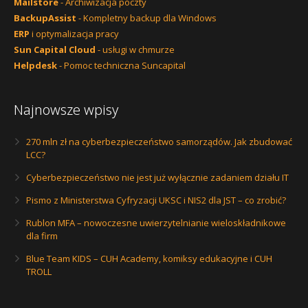
Mailstore
- Archiwizacja poczty
BackupAssist
- Kompletny backup dla Windows
ERP
i optymalizacja pracy
Sun Capital Cloud
- usługi w chmurze
Helpdesk
- Pomoc techniczna Suncapital
Najnowsze wpisy
270 mln zł na cyberbezpieczeństwo samorządów. Jak zbudować
LCC?
Cyberbezpieczeństwo nie jest już wyłącznie zadaniem działu IT
Pismo z Ministerstwa Cyfryzacji UKSC i NIS2 dla JST – co zrobić?
Rublon MFA – nowoczesne uwierzytelnianie wieloskładnikowe
dla firm
Blue Team KIDS – CUH Academy, komiksy edukacyjne i CUH
TROLL