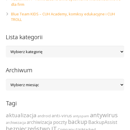
dla firm
Blue Team KIDS – CUH Academy, komiksy edukacyjne i CUH
TROLL
Lista kategorii
Lista
kategorii
Archiwum
Archiwum
Tagi
antywirus
aktualizacja
anti-virus
android
antyspam
backup
archiwizacja poczty
BackupAssist
archiwizacja
bezpieczeństwo IT
Company (Un)Hacked