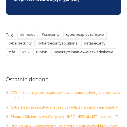
#infosec
#itsecurity
cyberbezpieczeństwo
Tagi:
cybersecurity
cybersecuritysolutions
datasecurity
mfa
NIS2
rublon
uwierzytelnianiewieloskladnikowe
Ostatnio dodane
270 mln zł na cyberbezpieczeństwo samorządów. Jak zbudować
LCC?
Cyberbezpieczeństwo nie jest już wyłącznie zadaniem działu IT
Pismo z Ministerstwa Cyfryzacji UKSC i NIS2 dla JST – co zrobić?
Rublon MFA – nowoczesne uwierzytelnianie wieloskładnikowe