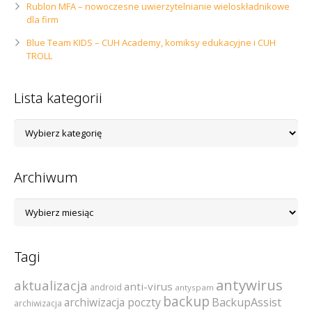
Rublon MFA – nowoczesne uwierzytelnianie wieloskładnikowe
dla firm
Blue Team KIDS – CUH Academy, komiksy edukacyjne i CUH
TROLL
Lista kategorii
Lista
kategorii
Archiwum
Archiwum
Tagi
antywirus
aktualizacja
anti-virus
android
antyspam
backup
archiwizacja poczty
BackupAssist
archiwizacja