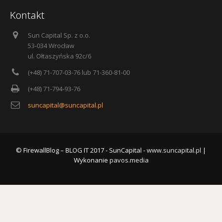
Kontakt
Sun Capital Sp. z o.o.
53-034 Wrocław
ul. Ołtaszyńska 92c/6
(+48) 71-707-03-76 lub 71-360-81-00
(+48) 71-794-93-76
suncapital@suncapital.pl
© FirewallBlog – BLOG IT 2017 - SunCapital -
www.suncapital.pl
|
Wykonanie
pavos.media