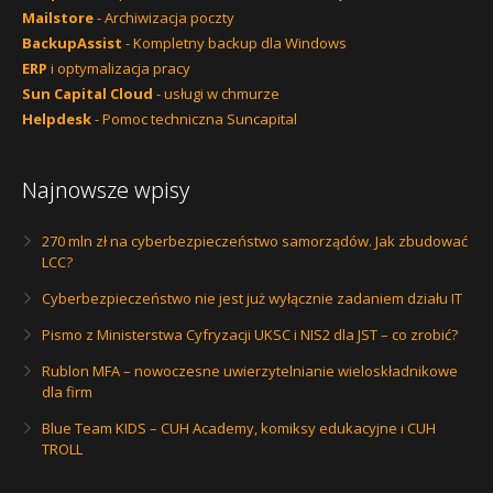
Mailstore
- Archiwizacja poczty
BackupAssist
- Kompletny backup dla Windows
ERP
i optymalizacja pracy
Sun Capital Cloud
- usługi w chmurze
Helpdesk
- Pomoc techniczna Suncapital
Najnowsze wpisy
270 mln zł na cyberbezpieczeństwo samorządów. Jak zbudować
LCC?
Cyberbezpieczeństwo nie jest już wyłącznie zadaniem działu IT
Pismo z Ministerstwa Cyfryzacji UKSC i NIS2 dla JST – co zrobić?
Rublon MFA – nowoczesne uwierzytelnianie wieloskładnikowe
dla firm
Blue Team KIDS – CUH Academy, komiksy edukacyjne i CUH
TROLL