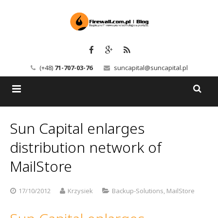
(+48)
71-707-03-76
suncapital@suncapital.pl
Blog
Sun Capital enlarges
Usługi
Backup-Solutions
distribution network of
Newsletter
Bezpieczeństwo IT
MailStore
Szkolenia
Kerio
17/10/2012
Krzysiek
Backup-Solutions
,
MailStore
Kontakt
Serwery pocztowe