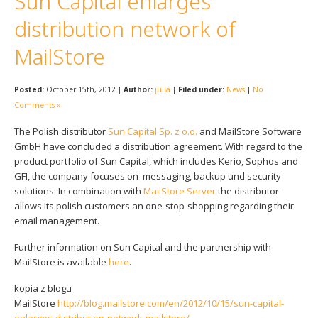
Sun Capital enlarges
Sophos
Polityka prywatności
distribution network of
MailStore
Posted:
October 15th, 2012 |
Author:
julia
|
Filed under:
News
|
No
Comments »
The Polish distributor
Sun Capital Sp. z o.o.
and MailStore Software
GmbH have concluded a distribution agreement. With regard to the
product portfolio of Sun Capital, which includes Kerio, Sophos and
GFI, the company focuses on messaging, backup und security
solutions. In combination with
MailStore Server
the distributor
allows its polish customers an one-stop-shopping regarding their
email management.
Further information on Sun Capital and the partnership with
MailStore is available
here
.
kopia z blogu
MailStore
http://blog.mailstore.com/en/2012/10/15/sun-capital-