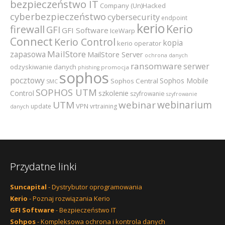
bezpieczeństwo IT
Company (Un)Hacked
cyberbezpieczeństwo
cybersecurity
endpoint
kerio
Kerio
firewall
GFI
GFI Software
IceWarp
Connect
Kerio Control
kopia
kerio operator
MailStore
zapasowa
MailStore Server
ochrona danych
ransomware
serwer
odzyskiwanie danych
promocja
phishing
sophos
pocztowy
Sophos Mobile
Sophos Central
SMC
SOPHOS UTM
szkolenie
Control
szyfrowanie
szyfrowanie
webinarium
UTM
webinar
VPN
update
vrtraining
danych
Przydatne linki
Suncapital
- Dystrybutor oprogramowania
Kerio
- Poznaj rozwiązania Kerio
GFI Software
- Bezpieczeństwo IT
Sohpos
- Kompleksowa ochrona i kontrola danych