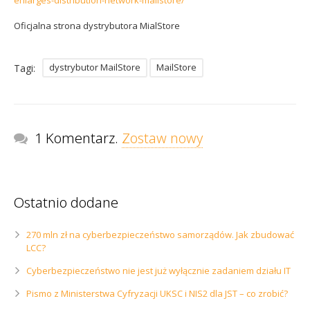
enlarges-distribution-network-mailstore/
Oficjalna strona dystrybutora MialStore
dystrybutor MailStore
MailStore
Tagi:
1 Komentarz.
Zostaw nowy
Ostatnio dodane
270 mln zł na cyberbezpieczeństwo samorządów. Jak zbudować
LCC?
Cyberbezpieczeństwo nie jest już wyłącznie zadaniem działu IT
Pismo z Ministerstwa Cyfryzacji UKSC i NIS2 dla JST – co zrobić?