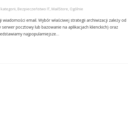
 kategorii
,
Bezpieczeństwo IT
,
MailStore
,
Ogólnie
ji wiadomości email. Wybór właściwej strategii archiwizacji zależy od
y serwer pocztowy lub bazowanie na aplikacjach klienckich) oraz
zedstawiamy najpopularniejsze…