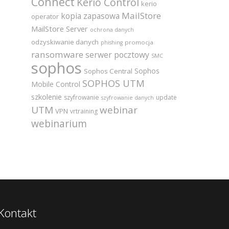
Connect
Kerio Control
kerio
MailStore
kopia zapasowa
operator
MailStore Server
ochrona danych
odzyskiwanie danych
promocja
phishing
ransomware
serwer pocztowy
SMC
sophos
Sophos
Sophos Central
SOPHOS UTM
Mobile Control
szkolenie
szyfrowanie
update
szyfrowanie danych
UTM
webinar
VPN
vrtraining
webinarium
Kontakt