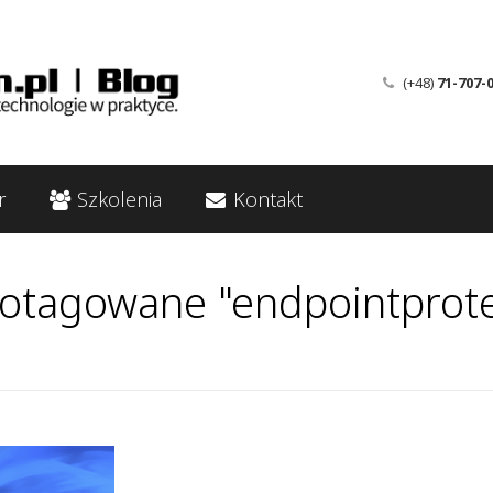
(+48)
71-707-
r
Szkolenia
Kontakt
 otagowane "endpointprote