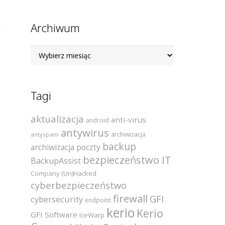
Archiwum
Archiwum
Tagi
aktualizacja
anti-virus
android
antywirus
archiwizacja
antyspam
backup
archiwizacja poczty
bezpieczeństwo IT
BackupAssist
Company (Un)Hacked
cyberbezpieczeństwo
firewall
GFI
cybersecurity
endpoint
kerio
Kerio
GFI Software
IceWarp