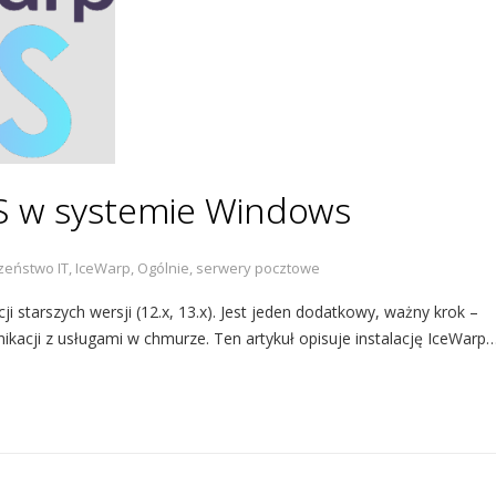
OS w systemie Windows
zeństwo IT
,
IceWarp
,
Ogólnie
,
serwery pocztowe
cji starszych wersji (12.x, 13.x). Jest jeden dodatkowy, ważny krok –
kacji z usługami w chmurze. Ten artykuł opisuje instalację IceWarp