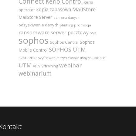
Connect
Kerio Control
kerio
MailStore
kopia zapasowa
operator
MailStore Server
ochrona danych
odzyskiwanie danych
promocja
phishing
ransomware
serwer pocztowy
SMC
sophos
Sophos
Sophos Central
SOPHOS UTM
Mobile Control
szkolenie
szyfrowanie
update
szyfrowanie danych
UTM
webinar
VPN
vrtraining
webinarium
Kontakt