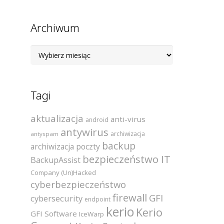
Archiwum
Archiwum
Tagi
aktualizacja
anti-virus
android
antywirus
archiwizacja
antyspam
backup
archiwizacja poczty
bezpieczeństwo IT
BackupAssist
Company (Un)Hacked
cyberbezpieczeństwo
firewall
GFI
cybersecurity
endpoint
kerio
Kerio
GFI Software
IceWarp