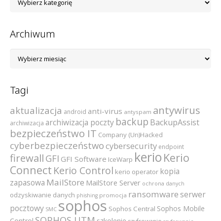
kategorii
Archiwum
Archiwum
Tagi
antywirus
aktualizacja
anti-virus
android
antyspam
backup
archiwizacja poczty
BackupAssist
archiwizacja
bezpieczeństwo IT
Company (Un)Hacked
cyberbezpieczeństwo
cybersecurity
endpoint
kerio
Kerio
firewall
GFI
GFI Software
IceWarp
Connect
Kerio Control
kopia
kerio operator
MailStore
zapasowa
MailStore Server
ochrona danych
ransomware
serwer
odzyskiwanie danych
promocja
phishing
sophos
pocztowy
Sophos Mobile
Sophos Central
SMC
SOPHOS UTM
szkolenie
Control