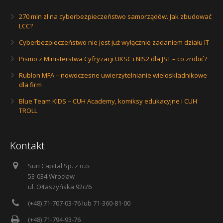
270 mln zł na cyberbezpieczeństwo samorządów. Jak zbudować
LCC?
Cyberbezpieczeństwo nie jest już wyłącznie zadaniem działu IT
Pismo z Ministerstwa Cyfryzacji UKSC i NIS2 dla JST – co zrobić?
Rublon MFA – nowoczesne uwierzytelnianie wieloskładnikowe
dla firm
Blue Team KIDS – CUH Academy, komiksy edukacyjne i CUH
TROLL
Kontakt
Sun Capital Sp. z o.o.
53-034 Wrocław
ul. Ołtaszyńska 92c/6
(+48) 71-707-03-76 lub 71-360-81-00
(+48) 71-794-93-76