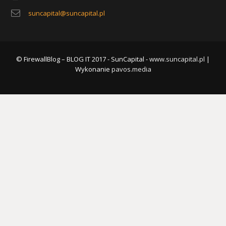
suncapital@suncapital.pl
© FirewallBlog – BLOG IT 2017 - SunCapital -
www.suncapital.pl
|
Wykonanie
pavos.media