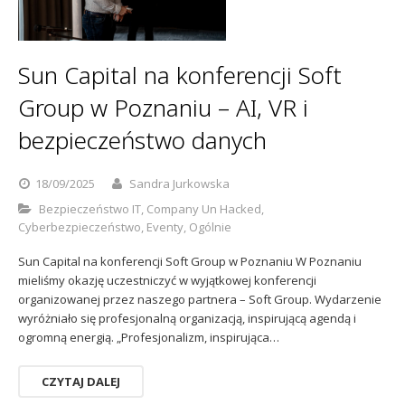
Sophos
Polityka prywatności
Sun Capital na konferencji Soft
Group w Poznaniu – AI, VR i
bezpieczeństwo danych
18/09/2025
Sandra Jurkowska
Bezpieczeństwo IT
,
Company Un Hacked
,
Cyberbezpieczeństwo
,
Eventy
,
Ogólnie
Sun Capital na konferencji Soft Group w Poznaniu W Poznaniu
mieliśmy okazję uczestniczyć w wyjątkowej konferencji
organizowanej przez naszego partnera – Soft Group. Wydarzenie
wyróżniało się profesjonalną organizacją, inspirującą agendą i
ogromną energią. „Profesjonalizm, inspirująca…
CZYTAJ DALEJ