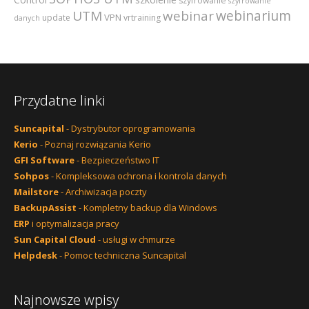
szyfrowanie
szyfrowanie
webinarium
UTM
webinar
VPN
update
vrtraining
danych
Przydatne linki
Suncapital
- Dystrybutor oprogramowania
Kerio
- Poznaj rozwiązania Kerio
GFI Software
- Bezpieczeństwo IT
Sohpos
- Kompleksowa ochrona i kontrola danych
Mailstore
- Archiwizacja poczty
BackupAssist
- Kompletny backup dla Windows
ERP
i optymalizacja pracy
Sun Capital Cloud
- usługi w chmurze
Helpdesk
- Pomoc techniczna Suncapital
Najnowsze wpisy