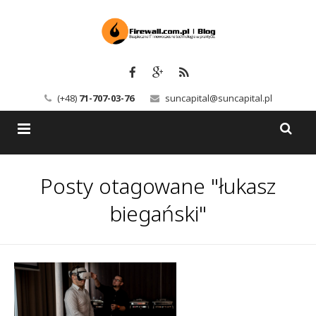
(+48)
71-707-03-76
suncapital@suncapital.pl
Blog
Posty otagowane "łukasz
Usługi
Backup-Solutions
biegański"
Newsletter
Bezpieczeństwo IT
Szkolenia
Kerio
Kontakt
Serwery pocztowe