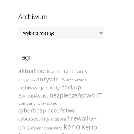
Archiwum
Archiwum
Tagi
aktualizacja
anti-virus
android
antywirus
archiwizacja
antyspam
backup
archiwizacja poczty
bezpieczeństwo IT
BackupAssist
Company (Un)Hacked
cyberbezpieczeństwo
firewall
GFI
cybersecurity
endpoint
kerio
Kerio
GFI Software
IceWarp