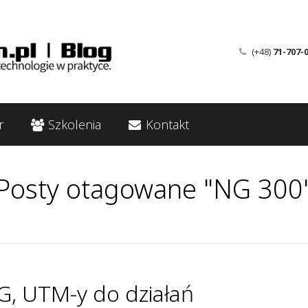
(+48)
71-707-
r
Szkolenia
Kontakt
Posty otagowane "NG 300
G, UTM-y do działań