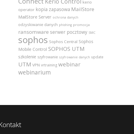
Connect
Kerio Control
kerio
MailStore
kopia zapasowa
operator
MailStore Server
ochrona danych
odzyskiwanie danych
promocja
phishing
ransomware
serwer pocztowy
SMC
sophos
Sophos
Sophos Central
SOPHOS UTM
Mobile Control
szkolenie
szyfrowanie
update
szyfrowanie danych
UTM
webinar
VPN
vrtraining
webinarium
Kontakt