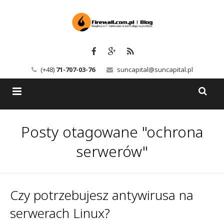
(+48)
71-707-03-76
suncapital@suncapital.pl
Blog
Posty otagowane "ochrona
Usługi
Backup-Solutions
serwerów"
Newsletter
Bezpieczeństwo IT
Szkolenia
Kerio
Czy potrzebujesz antywirusa na
serwerach Linux?
Kontakt
Serwery pocztowe