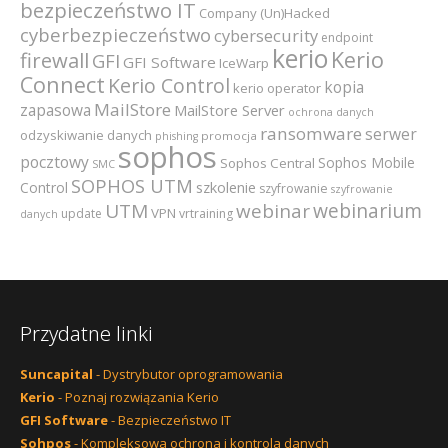
bezpieczeństwo IT
Company (Un)Hacked
cyberbezpieczeństwo
cybersecurity
endpoint
kerio
Kerio
firewall
GFI
GFI Software
IceWarp
Connect
Kerio Control
kopia
kerio operator
MailStore
zapasowa
MailStore Server
ochrona danych
ransomware
serwer
odzyskiwanie danych
promocja
phishing
sophos
pocztowy
Sophos Mobile
Sophos Central
SMC
SOPHOS UTM
szkolenie
Control
szyfrowanie
szyfrowanie
webinarium
UTM
webinar
VPN
update
vrtraining
danych
Przydatne linki
Suncapital
- Dystrybutor oprogramowania
Kerio
- Poznaj rozwiązania Kerio
GFI Software
- Bezpieczeństwo IT
Sohpos
- Kompleksowa ochrona i kontrola danych