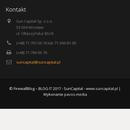
Kontakt
Sun Capital Sp. z o.o.
53-034 Wrocław
ul. Ołtaszyńska 92c/6
(+48) 71-707-03-76 lub 71-360-81-00
(+48) 71-794-93-76
suncapital@suncapital.pl
© FirewallBlog – BLOG IT 2017 - SunCapital -
www.suncapital.pl
|
Wykonanie
pavos.media