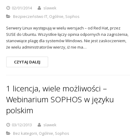
Sophos
Polityka prywatności
02/01/2014
slawek
Bezpieczeństwo IT
,
Ogólnie
,
Sophos
Serwery Linux występują w wielu wersjach – od Red Hat, przez
SUSE do Ubuntu. Wszystkie łączy opinia odpornych na zagrożenia,
stanowiące plagę dla systemów Windows. Nie jest zaskoczeniem,
że wielu administratorów wierzy, iż nie ma…
CZYTAJ DALEJ
1 licencja, wiele możliwości –
Webinarium SOPHOS w języku
polskim
03/12/2013
slawek
Bez kategorii
,
Ogólnie
,
Sophos