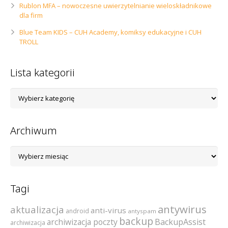
Rublon MFA – nowoczesne uwierzytelnianie wieloskładnikowe
dla firm
Blue Team KIDS – CUH Academy, komiksy edukacyjne i CUH
TROLL
Lista kategorii
Lista
kategorii
Archiwum
Archiwum
Tagi
antywirus
aktualizacja
anti-virus
android
antyspam
backup
archiwizacja poczty
BackupAssist
archiwizacja