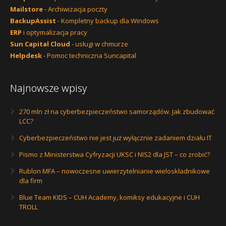
Mailstore
- Archiwizacja poczty
BackupAssist
- Kompletny backup dla Windows
ERP
i optymalizacja pracy
Sun Capital Cloud
- usługi w chmurze
Helpdesk
- Pomoc techniczna Suncapital
Najnowsze wpisy
270 mln zł na cyberbezpieczeństwo samorządów. Jak zbudować
LCC?
Cyberbezpieczeństwo nie jest już wyłącznie zadaniem działu IT
Pismo z Ministerstwa Cyfryzacji UKSC i NIS2 dla JST – co zrobić?
Rublon MFA – nowoczesne uwierzytelnianie wieloskładnikowe
dla firm
Blue Team KIDS – CUH Academy, komiksy edukacyjne i CUH
TROLL