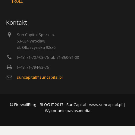
TROLL
Kontakt
Sun Capital Sp. z o.o.
53-034 Wrocław
ul. Ołtaszyńska 92c/6
(+48) 71-707-03-76 lub 71-360-81-00
(+48) 71-794-93-76
suncapital@suncapital.pl
© FirewallBlog – BLOG IT 2017 - SunCapital -
www.suncapital.pl
|
Wykonanie
pavos.media