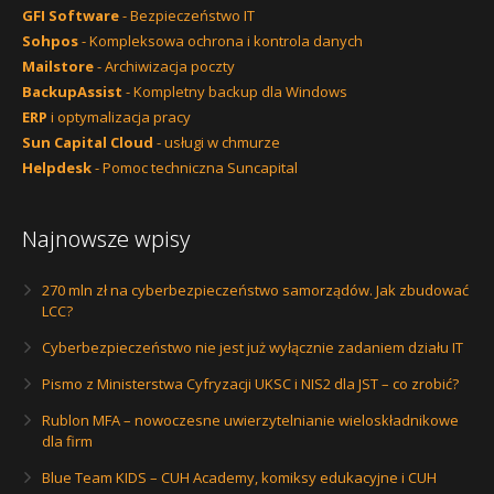
GFI Software
- Bezpieczeństwo IT
Sohpos
- Kompleksowa ochrona i kontrola danych
Mailstore
- Archiwizacja poczty
BackupAssist
- Kompletny backup dla Windows
ERP
i optymalizacja pracy
Sun Capital Cloud
- usługi w chmurze
Helpdesk
- Pomoc techniczna Suncapital
Najnowsze wpisy
270 mln zł na cyberbezpieczeństwo samorządów. Jak zbudować
LCC?
Cyberbezpieczeństwo nie jest już wyłącznie zadaniem działu IT
Pismo z Ministerstwa Cyfryzacji UKSC i NIS2 dla JST – co zrobić?
Rublon MFA – nowoczesne uwierzytelnianie wieloskładnikowe
dla firm
Blue Team KIDS – CUH Academy, komiksy edukacyjne i CUH