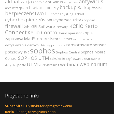
antywirus
aktualizacja
anti-virus
android
antyspam
backup
archiwizacja poczty
BackupAssist
archiwizacja
bezpieczeństwo IT
Company (Un)Hacked
cyberbezpieczeństwo
cybersecurity
endpoint
kerio
Kerio
firewall
GFI
GFI Software
IceWarp
Connect
Kerio Control
kopia
kerio operator
MailStore
zapasowa
MailStore Server
ochrona danych
ransomware
serwer
odzyskiwanie danych
promocja
phishing
sophos
pocztowy
Sophos Mobile
Sophos Central
SMC
SOPHOS UTM
szkolenie
Control
szyfrowanie
szyfrowanie
webinarium
UTM
webinar
VPN
update
vrtraining
danych
Przydatne linki
Suncapital
- Dystrybutor oprogramowania
Kerio
- Poznaj rozwiązania Kerio