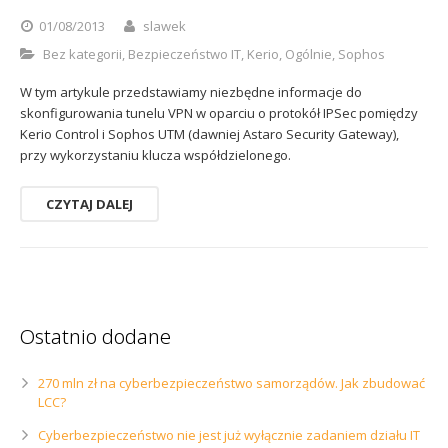
Sophos
Polityka prywatności
01/08/2013
slawek
Bez kategorii
,
Bezpieczeństwo IT
,
Kerio
,
Ogólnie
,
Sophos
W tym artykule przedstawiamy niezbędne informacje do
skonfigurowania tunelu VPN w oparciu o protokół IPSec pomiędzy
Kerio Control i Sophos UTM (dawniej Astaro Security Gateway),
przy wykorzystaniu klucza współdzielonego.
CZYTAJ DALEJ
Ostatnio dodane
270 mln zł na cyberbezpieczeństwo samorządów. Jak zbudować
LCC?
Cyberbezpieczeństwo nie jest już wyłącznie zadaniem działu IT