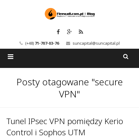
(+48)
71-707-03-76
suncapital@suncapital.pl
Blog
Posty otagowane "secure
Usługi
Backup-Solutions
VPN"
Newsletter
Bezpieczeństwo IT
Szkolenia
Kerio
Tunel IPsec VPN pomiędzy Kerio
Control i Sophos UTM
Kontakt
Serwery pocztowe