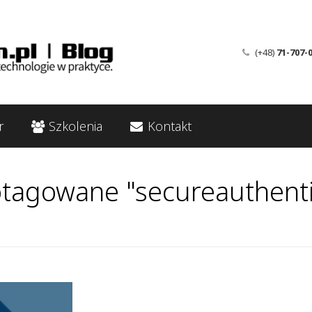
(+48)
71-707-
r
Szkolenia
Kontakt
otagowane "secureauthenti