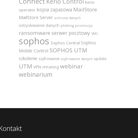
Connect
Kerio Control
kerio
MailStore
kopia zapasowa
operator
MailStore Server
ochrona danych
odzyskiwanie danych
promocja
phishing
ransomware
serwer pocztowy
SMC
sophos
Sophos
Sophos Central
SOPHOS UTM
Mobile Control
szkolenie
szyfrowanie
update
szyfrowanie danych
UTM
webinar
VPN
vrtraining
webinarium
Kontakt