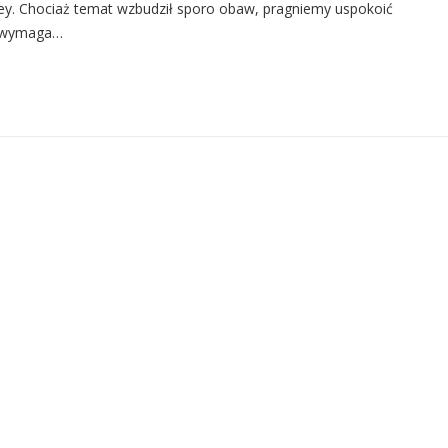
ey. Chociaż temat wzbudził sporo obaw, pragniemy uspokoić
k wymaga…