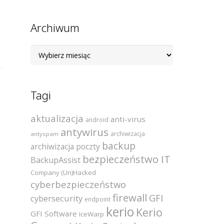
Archiwum
Archiwum
Tagi
aktualizacja
anti-virus
android
antywirus
archiwizacja
antyspam
backup
archiwizacja poczty
bezpieczeństwo IT
BackupAssist
Company (Un)Hacked
cyberbezpieczeństwo
firewall
GFI
cybersecurity
endpoint
kerio
Kerio
GFI Software
IceWarp