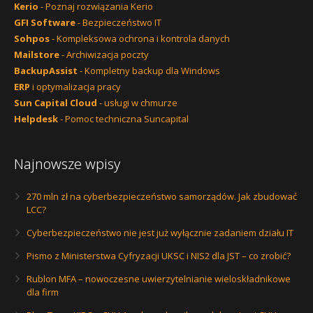
Kerio
- Poznaj rozwiązania Kerio
GFI Software
- Bezpieczeństwo IT
Sohpos
- Kompleksowa ochrona i kontrola danych
Mailstore
- Archiwizacja poczty
BackupAssist
- Kompletny backup dla Windows
ERP
i optymalizacja pracy
Sun Capital Cloud
- usługi w chmurze
Helpdesk
- Pomoc techniczna Suncapital
Najnowsze wpisy
270 mln zł na cyberbezpieczeństwo samorządów. Jak zbudować
LCC?
Cyberbezpieczeństwo nie jest już wyłącznie zadaniem działu IT
Pismo z Ministerstwa Cyfryzacji UKSC i NIS2 dla JST – co zrobić?
Rublon MFA – nowoczesne uwierzytelnianie wieloskładnikowe
dla firm