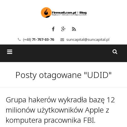
(+48)
71-707-03-76
suncapital@suncapital.pl
Blog
Posty otagowane "UDID"
Usługi
Backup-Solutions
Newsletter
Bezpieczeństwo IT
Grupa hakerów wykradła bazę 12
Szkolenia
Kerio
milionów użytkowników Apple z
komputera pracownika FBI.
Kontakt
Serwery pocztowe