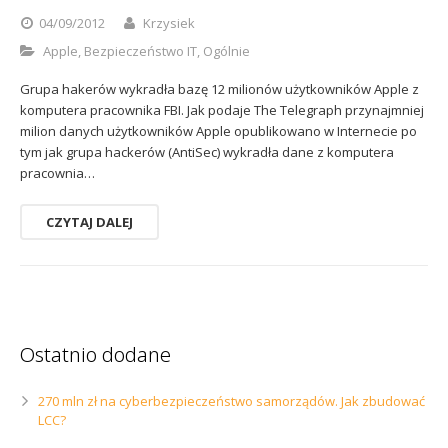
Sophos
Polityka prywatności
04/09/2012
Krzysiek
Apple
,
Bezpieczeństwo IT
,
Ogólnie
Grupa hakerów wykradła bazę 12 milionów użytkowników Apple z
komputera pracownika FBI. Jak podaje The Telegraph przynajmniej
milion danych użytkowników Apple opublikowano w Internecie po
tym jak grupa hackerów (AntiSec) wykradła dane z komputera
pracownia…
CZYTAJ DALEJ
Ostatnio dodane
270 mln zł na cyberbezpieczeństwo samorządów. Jak zbudować
LCC?