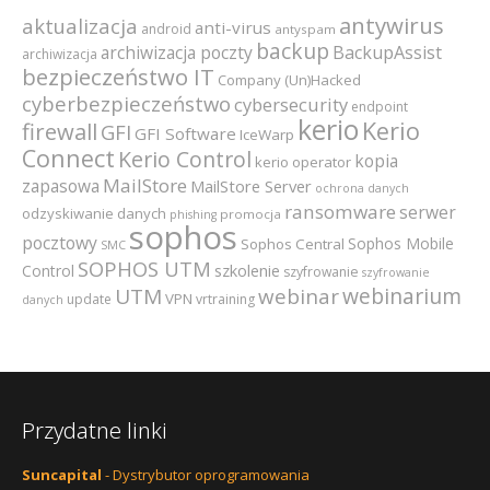
antywirus
aktualizacja
anti-virus
android
antyspam
backup
archiwizacja poczty
BackupAssist
archiwizacja
bezpieczeństwo IT
Company (Un)Hacked
cyberbezpieczeństwo
cybersecurity
endpoint
kerio
Kerio
firewall
GFI
GFI Software
IceWarp
Connect
Kerio Control
kopia
kerio operator
MailStore
zapasowa
MailStore Server
ochrona danych
ransomware
serwer
odzyskiwanie danych
promocja
phishing
sophos
pocztowy
Sophos Mobile
Sophos Central
SMC
SOPHOS UTM
szkolenie
Control
szyfrowanie
szyfrowanie
webinarium
UTM
webinar
VPN
update
vrtraining
danych
Przydatne linki
Suncapital
- Dystrybutor oprogramowania