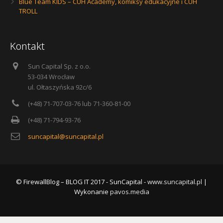
Blue Team KIDS – CUH Academy, komiksy edukacyjne i CUH
TROLL
Kontakt
Sun Capital Sp. z o.o.
53-034 Wrocław
ul. Ołtaszyńska 92c/6
(+48) 71-707-03-76 lub 71-360-81-00
(+48) 71-794-93-76
suncapital@suncapital.pl
© FirewallBlog – BLOG IT 2017 - SunCapital -
www.suncapital.pl
|
Wykonanie
pavos.media