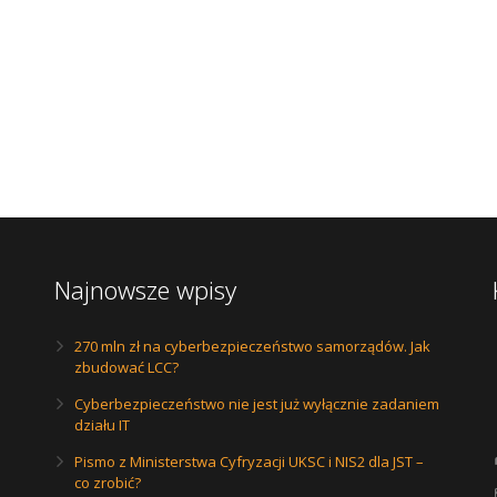
Najnowsze wpisy
270 mln zł na cyberbezpieczeństwo samorządów. Jak
zbudować LCC?
Cyberbezpieczeństwo nie jest już wyłącznie zadaniem
działu IT
Pismo z Ministerstwa Cyfryzacji UKSC i NIS2 dla JST –
co zrobić?