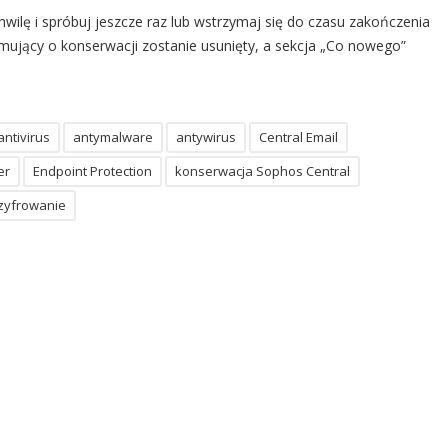
ilę i spróbuj jeszcze raz lub wstrzymaj się do czasu zakończenia
mujący o konserwacji zostanie usunięty, a sekcja „Co nowego”
antivirus
antymalware
antywirus
Central Email
er
Endpoint Protection
konserwacja Sophos Central
zyfrowanie