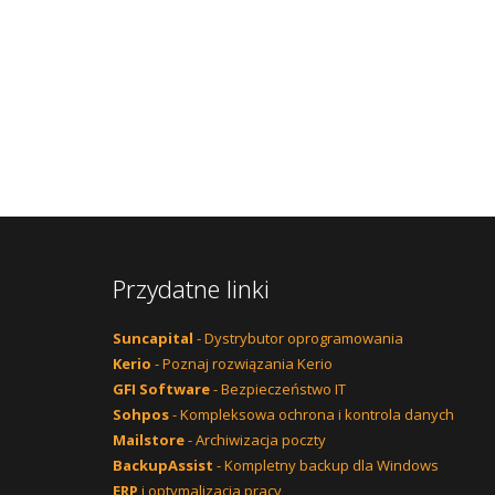
Przydatne linki
Suncapital
- Dystrybutor oprogramowania
Kerio
- Poznaj rozwiązania Kerio
GFI Software
- Bezpieczeństwo IT
Sohpos
- Kompleksowa ochrona i kontrola danych
Mailstore
- Archiwizacja poczty
BackupAssist
- Kompletny backup dla Windows
ERP
i optymalizacja pracy