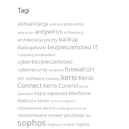
Tagi
aktualizacja
anti-virus
android
antywirus
archiwizacja
antyspam
backup
archiwizacja poczty
bezpieczeństwo IT
BackupAssist
Company (Un)Hacked
cyberbezpieczeństwo
firewall
GFI
cybersecurity
endpoint
kerio
Kerio
GFI Software
IceWarp
Connect
Kerio Control
kerio
MailStore
kopia zapasowa
operator
MailStore Server
ochrona danych
odzyskiwanie danych
promocja
phishing
ransomware
serwer pocztowy
SMC
sophos
Sophos
Sophos Central