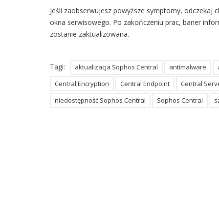
Jeśli zaobserwujesz powyższe symptomy, odczekaj chw
okna serwisowego. Po zakończeniu prac, baner infor
zostanie zaktualizowana.
Tagi:
aktualizacja Sophos Central
antimalware
Central Encryption
Central Endpoint
Central Serv
niedostępność Sophos Central
Sophos Central
s