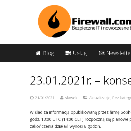
Blog
Usługi
Newslette
23.01.2021r. – kons
21/01/2021
slawek
Aktualizacje
,
Bez katego
W ślad za informacją opublikowaną przez firmę Sopho
godz. 13:00 UTC (14:00 CET) rozpoczną się planowe
zakończenia działań wynosi 6 godzin.