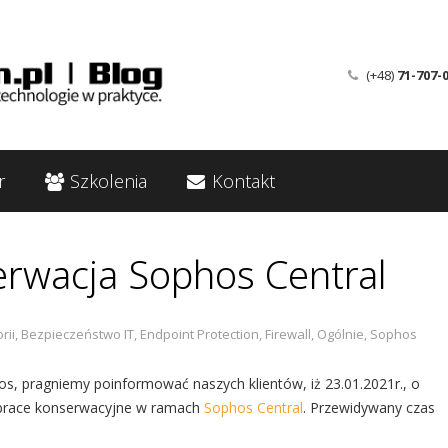
(+48)
71-707-
r
Szkolenia
Kontakt
erwacja Sophos Central
rii
,
Bezpieczeństwo IT
,
Endpoint Protection
,
Firewall
,
Ogólnie
,
Sophos
s, pragniemy poinformować naszych klientów, iż 23.01.2021r., o
 prace konserwacyjne w ramach
Sophos Central
. Przewidywany czas