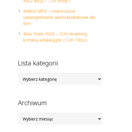
NIS2 dla JST – co zrobić?
Rublon MFA – nowoczesne
uwierzytelnianie wieloskładnikowe dla
firm
Blue Team KIDS – CUH Academy,
komiksy edukacyjne i CUH TROLL
Lista kategorii
Lista
kategorii
Archiwum
Archiwum