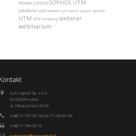
SOPHOS UTM
Mobile Control
szkolenie
szyfrowanie
update
szyfrowanie danych
UTM
webinar
VPN
vrtraining
webinarium
Kontakt
Sun Capital Sp. z o.o.
53-034 Wrocław
ul. Ołtaszyńska 92c/6
(+48) 71-707-03-76 lub 71-360-81-00
(+48) 71-794-93-76
suncapital@suncapital.pl