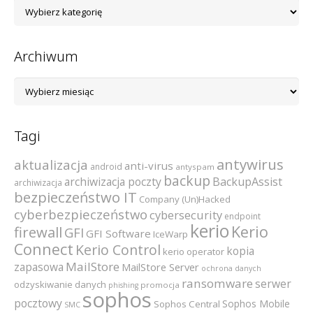
Lista
kategorii
Archiwum
Archiwum
Tagi
antywirus
aktualizacja
anti-virus
android
antyspam
backup
archiwizacja poczty
BackupAssist
archiwizacja
bezpieczeństwo IT
Company (Un)Hacked
cyberbezpieczeństwo
cybersecurity
endpoint
kerio
Kerio
firewall
GFI
GFI Software
IceWarp
Connect
Kerio Control
kopia
kerio operator
MailStore
zapasowa
MailStore Server
ochrona danych
ransomware
serwer
odzyskiwanie danych
promocja
phishing
sophos
pocztowy
Sophos Mobile
Sophos Central
SMC