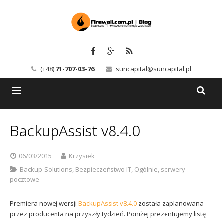
(+48)
71-707-03-76
suncapital@suncapital.pl
Blog
BackupAssist v8.4.0
Usługi
Backup-Solutions
06/03/2015
Krzysiek
Newsletter
Bezpieczeństwo IT
Backup-Solutions
,
Bezpieczeństwo IT
,
Ogólnie
,
serwery
pocztowe
Szkolenia
Kerio
Premiera nowej wersji
BackupAssist v8.4.0
została zaplanowana
Kontakt
Serwery pocztowe
przez producenta na przyszły tydzień. Poniżej prezentujemy listę