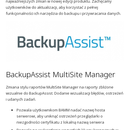
najważniejszych zmian w nowej edycji produktu. Zachęcamy
Sophos
Polityka prywatności
użytkowników do aktualizacji, aby korzystać z pełnej
funkcjonalności ich narzędzia do backupu i przywracania danych.
BackupAssist MultiSite Manager
Zmiana stylu raportów MultiSite Manager na raporty zbliżone
wizualnie do BackupAssist. Dodanie wizualizacji błędów, ostrzeżeń
i udanych zadań.
Pozwala użytkownikom BAMM nadać nazwę hosta
serwerowi, aby uniknąć ostrzeżeń przeglądarki o
niezgodności certyfikatu z lokalną nazwą serwera
Pozwala na wyświetlenie wszystkich kluczy licencyjnych w