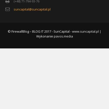
(+48) 71-794-93-76
suncapital@suncapital.pl
© FirewallBlog – BLOG IT 2017 - SunCapital -
www.suncapital.pl
|
Wykonanie
pavos.media