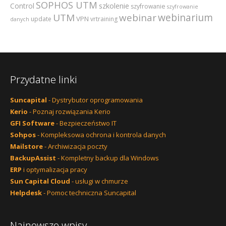
SOPHOS UTM
szkolenie
Control
szyfrowanie
szyfrowanie
webinarium
UTM
webinar
VPN
update
vrtraining
danych
Przydatne linki
Suncapital
- Dystrybutor oprogramowania
Kerio
- Poznaj rozwiązania Kerio
GFI Software
- Bezpieczeństwo IT
Sohpos
- Kompleksowa ochrona i kontrola danych
Mailstore
- Archiwizacja poczty
BackupAssist
- Kompletny backup dla Windows
ERP
i optymalizacja pracy
Sun Capital Cloud
- usługi w chmurze
Helpdesk
- Pomoc techniczna Suncapital
Najnowsze wpisy