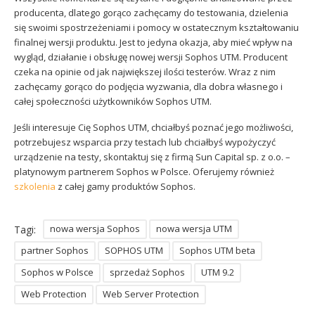
producenta, dlatego gorąco zachęcamy do testowania, dzielenia
się swoimi spostrzeżeniami i pomocy w ostatecznym kształtowaniu
finalnej wersji produktu. Jest to jedyna okazja, aby mieć wpływ na
wygląd, działanie i obsługę nowej wersji Sophos UTM. Producent
czeka na opinie od jak największej ilości testerów. Wraz z nim
zachęcamy gorąco do podjęcia wyzwania, dla dobra własnego i
całej społeczności użytkowników Sophos UTM.
Jeśli interesuje Cię Sophos UTM, chciałbyś poznać jego możliwości,
potrzebujesz wsparcia przy testach lub chciałbyś wypożyczyć
urządzenie na testy, skontaktuj się z firmą Sun Capital sp. z o.o. –
platynowym partnerem Sophos w Polsce. Oferujemy również
szkolenia
z całej gamy produktów Sophos.
nowa wersja Sophos
nowa wersja UTM
Tagi:
partner Sophos
SOPHOS UTM
Sophos UTM beta
Sophos w Polsce
sprzedaż Sophos
UTM 9.2
Web Protection
Web Server Protection