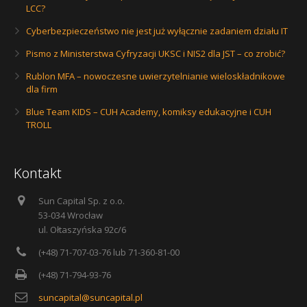
LCC?
Cyberbezpieczeństwo nie jest już wyłącznie zadaniem działu IT
Pismo z Ministerstwa Cyfryzacji UKSC i NIS2 dla JST – co zrobić?
Rublon MFA – nowoczesne uwierzytelnianie wieloskładnikowe
dla firm
Blue Team KIDS – CUH Academy, komiksy edukacyjne i CUH
TROLL
Kontakt
Sun Capital Sp. z o.o.
53-034 Wrocław
ul. Ołtaszyńska 92c/6
(+48) 71-707-03-76 lub 71-360-81-00
(+48) 71-794-93-76
suncapital@suncapital.pl