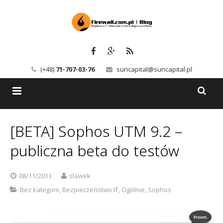
(+48)
71-707-03-76
suncapital@suncapital.pl
Blog
[BETA] Sophos UTM 9.2 –
Usługi
Backup-Solutions
publiczna beta do testów
Newsletter
Bezpieczeństwo IT
08/11/2013
slawek
Szkolenia
Kerio
Bez kategorii
,
Bezpieczeństwo IT
,
Ogólnie
,
Sophos
Kontakt
Serwery pocztowe