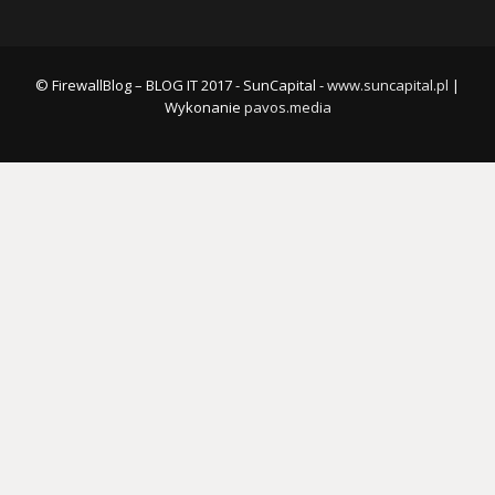
© FirewallBlog – BLOG IT 2017 - SunCapital -
www.suncapital.pl
|
Wykonanie
pavos.media