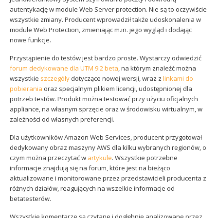
autentykację w module Web Server protection. Nie są to oczywiście
wszystkie zmiany. Producent wprowadził także udoskonalenia w
module Web Protection, zmieniając m.in. jego wygląd i dodając
nowe funkcje.
Przystąpienie do testów jest bardzo proste. Wystarczy odwiedzić
forum dedykowane dla UTM 9.2 beta
, na którym znaleźć można
wszystkie
szczegóły
dotyczące nowej wersji, wraz z
linkami do
pobierania
oraz specjalnym plikiem licencji, udostępnionej dla
potrzeb testów. Produkt można testować przy użyciu oficjalnych
appliance, na własnym sprzęcie oraz w środowisku wirtualnym, w
zależności od własnych preferencji.
Dla użytkowników Amazon Web Services, producent przygotował
dedykowany obraz maszyny AWS dla kilku wybranych regionów, o
czym można przeczytać w
artykule
. Wszystkie potrzebne
informacje znajdują się na forum, które jest na bieżąco
aktualizowane i monitorowane przez przedstawicieli producenta z
różnych działów, reagujących na wszelkie informacje od
betatesterów.
Wszystkie komentarze są czytane i dogłębnie analizowane przez