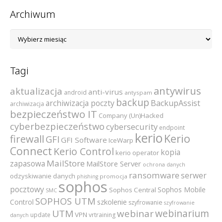
Archiwum
Archiwum
Tagi
antywirus
aktualizacja
anti-virus
android
antyspam
backup
archiwizacja poczty
BackupAssist
archiwizacja
bezpieczeństwo IT
Company (Un)Hacked
cyberbezpieczeństwo
cybersecurity
endpoint
kerio
Kerio
firewall
GFI
GFI Software
IceWarp
Connect
Kerio Control
kopia
kerio operator
MailStore
zapasowa
MailStore Server
ochrona danych
ransomware
serwer
odzyskiwanie danych
promocja
phishing
sophos
pocztowy
Sophos Mobile
Sophos Central
SMC
SOPHOS UTM
szkolenie
Control
szyfrowanie
szyfrowanie
webinarium
UTM
webinar
VPN
update
vrtraining
danych