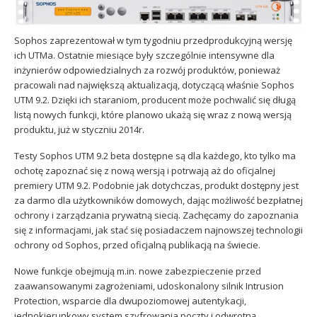
Sophos
Polityka prywatności
Sophos zaprezentował w tym tygodniu przedprodukcyjną wersję
ich UTMa. Ostatnie miesiące były szczególnie intensywne dla
inżynierów odpowiedzialnych za rozwój produktów, ponieważ
pracowali nad największą aktualizacją, dotyczącą właśnie Sophos
UTM 9.2. Dzięki ich staraniom, producent może pochwalić się długą
listą nowych funkcji, które planowo ukażą się wraz z nową wersją
produktu, już w styczniu 2014r.
Testy Sophos UTM 9.2 beta dostępne są dla każdego, kto tylko ma
ochotę zapoznać się z nową wersją i potrwają aż do oficjalnej
premiery UTM 9.2. Podobnie jak dotychczas, produkt dostępny jest
za darmo dla użytkowników domowych, dając możliwość bezpłatnej
ochrony i zarządzania prywatną siecią. Zachęcamy do zapoznania
się z informacjami, jak stać się posiadaczem najnowszej technologii
ochrony od Sophos, przed oficjalną publikacją na świecie.
Nowe funkcje obejmują m.in. nowe zabezpieczenie przed
zaawansowanymi zagrożeniami, udoskonalony silnik Intrusion
Protection, wsparcie dla dwupoziomowej autentykacji,
jednokierunkowy system szyfrowania poczty i odwrotną