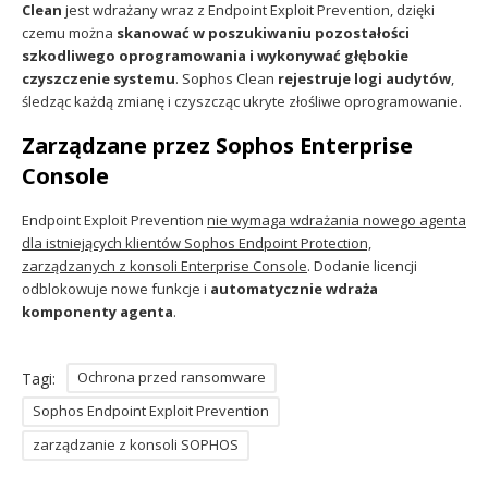
Clean
jest wdrażany wraz z Endpoint Exploit Prevention, dzięki
czemu można
skanować w poszukiwaniu pozostałości
szkodliwego oprogramowania i wykonywać głębokie
czyszczenie systemu
. Sophos Clean
rejestruje logi audytów
,
śledząc każdą zmianę i czyszcząc ukryte złośliwe oprogramowanie.
Zarządzane przez Sophos Enterprise
Console
Endpoint Exploit Prevention
nie wymaga wdrażania nowego agenta
dla istniejących klientów Sophos Endpoint Protection,
zarządzanych z konsoli Enterprise Console
. Dodanie licencji
odblokowuje nowe funkcje i
automatycznie wdraża
komponenty agenta
.
Ochrona przed ransomware
Tagi:
Sophos Endpoint Exploit Prevention
zarządzanie z konsoli SOPHOS