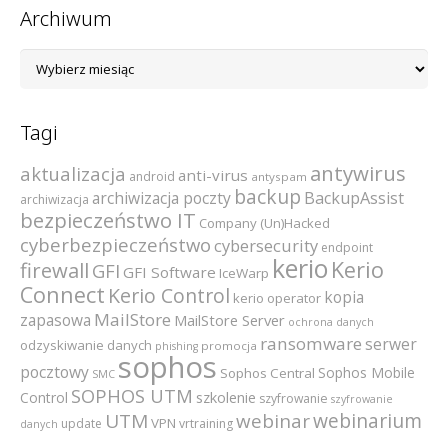
Archiwum
Archiwum
Tagi
antywirus
aktualizacja
anti-virus
android
antyspam
backup
archiwizacja poczty
BackupAssist
archiwizacja
bezpieczeństwo IT
Company (Un)Hacked
cyberbezpieczeństwo
cybersecurity
endpoint
kerio
Kerio
firewall
GFI
GFI Software
IceWarp
Connect
Kerio Control
kopia
kerio operator
MailStore
zapasowa
MailStore Server
ochrona danych
ransomware
serwer
odzyskiwanie danych
promocja
phishing
sophos
pocztowy
Sophos Mobile
Sophos Central
SMC
SOPHOS UTM
szkolenie
Control
szyfrowanie
szyfrowanie
webinarium
UTM
webinar
VPN
update
vrtraining
danych