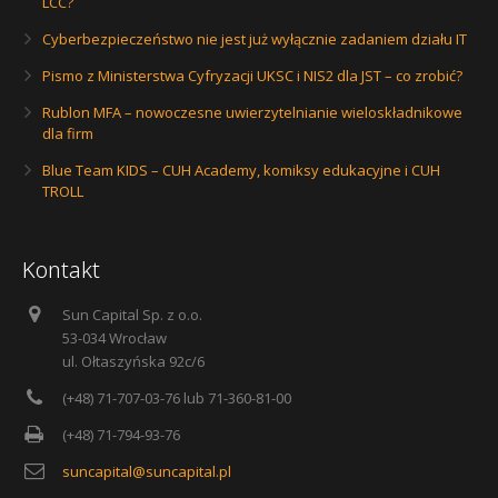
LCC?
Cyberbezpieczeństwo nie jest już wyłącznie zadaniem działu IT
Pismo z Ministerstwa Cyfryzacji UKSC i NIS2 dla JST – co zrobić?
Rublon MFA – nowoczesne uwierzytelnianie wieloskładnikowe
dla firm
Blue Team KIDS – CUH Academy, komiksy edukacyjne i CUH
TROLL
Kontakt
Sun Capital Sp. z o.o.
53-034 Wrocław
ul. Ołtaszyńska 92c/6
(+48) 71-707-03-76 lub 71-360-81-00
(+48) 71-794-93-76
suncapital@suncapital.pl