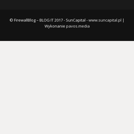
© FirewallBlog – BLOG IT 2017 - SunCapital -
www.suncapital.pl
|
Wykonanie
pavos.media