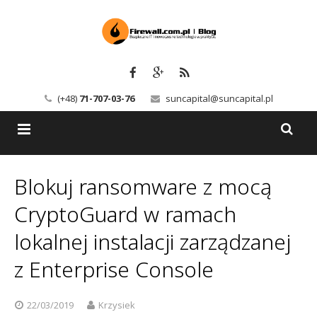
(+48)
71-707-03-76
suncapital@suncapital.pl
Blog
Blokuj ransomware z mocą
Usługi
Backup-Solutions
CryptoGuard w ramach
Newsletter
Bezpieczeństwo IT
lokalnej instalacji zarządzanej
z Enterprise Console
Szkolenia
Kerio
Kontakt
Serwery pocztowe
22/03/2019
Krzysiek