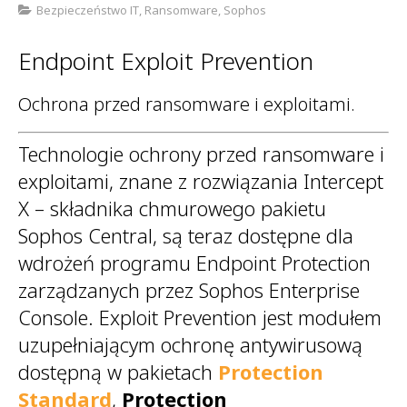
Bezpieczeństwo IT
,
Ransomware
,
Sophos
Sophos
Polityka prywatności
Endpoint Exploit Prevention
Ochrona przed ransomware i exploitami.
Technologie ochrony przed ransomware i
exploitami, znane z rozwiązania Intercept
X – składnika chmurowego pakietu
Sophos Central, są teraz dostępne dla
wdrożeń programu Endpoint Protection
zarządzanych przez Sophos Enterprise
Console. Exploit Prevention jest modułem
uzupełniającym ochronę antywirusową
dostępną w pakietach
Protection
Standard
,
Protection