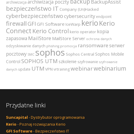
backup
archiwizacja poczty
BackupAssist
archiwizacja
bezpieczeństwo IT
Company (Un)Hacked
cyberbezpieczeństwo
cybersecurity
endpoint
kerio
Kerio
firewall
GFI
GFI Software
IceWarp
Connect
Kerio Control
kopia
kerio operator
MailStore
zapasowa
MailStore Server
ochrona danych
ransomware
serwer
odzyskiwanie danych
promocja
phishing
sophos
pocztowy
Sophos Mobile
Sophos Central
SMC
SOPHOS UTM
szkolenie
Control
szyfrowanie
szyfrowanie
webinarium
UTM
webinar
VPN
update
vrtraining
danych
Przydatne linki
Suncapital
- Dystrybutor oprogramowania
Kerio
- Poznaj rozwiązania Kerio
GFI Software
- Bezpieczeństwo IT