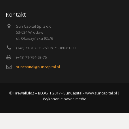
Kontakt
Sun Capital Sp. z o.o.
53-034 Wrocław
ul. Ołtaszyńska 92c/6
(+48) 71-707-03-76 lub 71-360-81-00
(+48) 71-794-93-76
suncapital@suncapital.pl
© FirewallBlog – BLOG IT 2017 - SunCapital -
www.suncapital.pl
|
Wykonanie
pavos.media