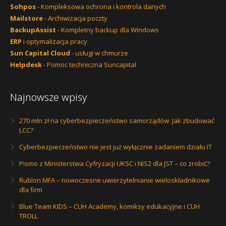
Sohpos
- Kompleksowa ochrona i kontrola danych
Mailstore
- Archiwizacja poczty
BackupAssist
- Kompletny backup dla Windows
ERP
i optymalizacja pracy
Sun Capital Cloud
- usługi w chmurze
Helpdesk
- Pomoc techniczna Suncapital
Najnowsze wpisy
270 mln zł na cyberbezpieczeństwo samorządów. Jak zbudować
LCC?
Cyberbezpieczeństwo nie jest już wyłącznie zadaniem działu IT
Pismo z Ministerstwa Cyfryzacji UKSC i NIS2 dla JST – co zrobić?
Rublon MFA – nowoczesne uwierzytelnianie wieloskładnikowe
dla firm
Blue Team KIDS – CUH Academy, komiksy edukacyjne i CUH
TROLL