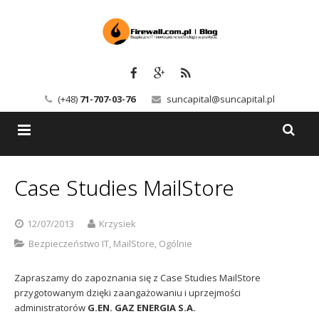
(+48)
71-707-03-76
suncapital@suncapital.pl
Blog
Case Studies MailStore
Usługi
Backup-Solutions
12/07/2013
Krzysiek
Newsletter
Bezpieczeństwo IT
Bezpieczeństwo IT
,
MailStore
,
Ogólnie
Szkolenia
Kerio
Zapraszamy do zapoznania się z Case Studies MailStore
przygotowanym dzięki zaangażowaniu i uprzejmości
Kontakt
Serwery pocztowe
administratorów
G.EN. GAZ ENERGIA S.A.