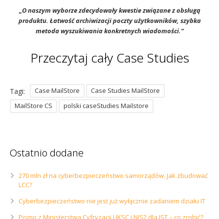
Sophos
Polityka prywatności
„O naszym wyborze zdecydowały kwestie związane z obsługą
produktu. Łatwość archiwizacji poczty użytkowników, szybka
metoda wyszukiwania konkretnych wiadomości.”
Przeczytaj cały Case Studies
Case MailStore
Case Studies MailStore
Tagi:
MailStore CS
polski caseStudies Mailstore
Ostatnio dodane
270 mln zł na cyberbezpieczeństwo samorządów. Jak zbudować
LCC?
Cyberbezpieczeństwo nie jest już wyłącznie zadaniem działu IT
Pismo z Ministerstwa Cyfryzacji UKSC i NIS2 dla JST – co zrobić?