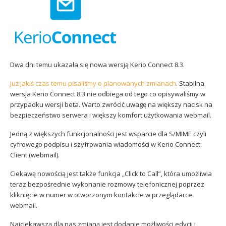
Sophos
Polityka prywatności
Dwa dni temu ukazała się nowa wersją Kerio Connect 8.3.
Już jakiś czas temu pisaliśmy o planowanych zmianach
. Stabilna
wersja Kerio Connect 8.3 nie odbiega od tego co opisywaliśmy w
przypadku wersji beta. Warto zwrócić uwagę na większy nacisk na
bezpieczeństwo serwera i większy komfort użytkowania webmail.
Jedną z większych funkcjonalności jest wsparcie dla S/MIME czyli
cyfrowego podpisu i szyfrowania wiadomości w Kerio Connect
Client (webmail).
Ciekawą nowością jest także funkcja „Click to Call”, która umożliwia
teraz bezpośrednie wykonanie rozmowy telefonicznej poprzez
kliknięcie w numer w otworzonym kontakcie w przeglądarce
webmail.
Najciekawszą dla nas zmianą jest dodanie możliwości edycji i