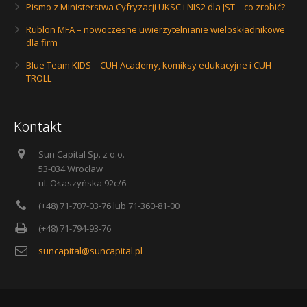
Pismo z Ministerstwa Cyfryzacji UKSC i NIS2 dla JST – co zrobić?
Rublon MFA – nowoczesne uwierzytelnianie wieloskładnikowe
dla firm
Blue Team KIDS – CUH Academy, komiksy edukacyjne i CUH
TROLL
Kontakt
Sun Capital Sp. z o.o.
53-034 Wrocław
ul. Ołtaszyńska 92c/6
(+48) 71-707-03-76 lub 71-360-81-00
(+48) 71-794-93-76
suncapital@suncapital.pl