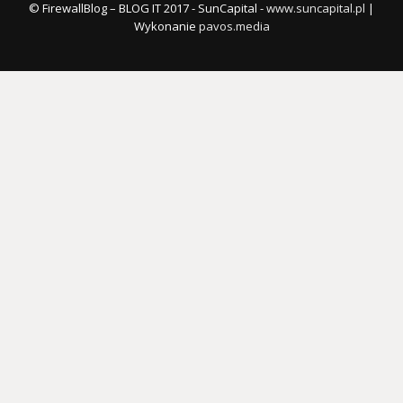
© FirewallBlog – BLOG IT 2017 - SunCapital -
www.suncapital.pl
|
Wykonanie
pavos.media