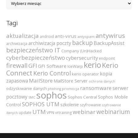
Archiwum
Tagi
antywirus
aktualizacja
anti-virus
android
antyspam
backup
archiwizacja poczty
BackupAssist
archiwizacja
bezpieczeństwo IT
Company (Un)Hacked
cyberbezpieczeństwo
cybersecurity
endpoint
kerio
Kerio
firewall
GFI
GFI Software
IceWarp
Connect
Kerio Control
kopia
kerio operator
MailStore
zapasowa
MailStore Server
ochrona danych
ransomware
serwer
odzyskiwanie danych
promocja
phishing
sophos
pocztowy
Sophos Mobile
Sophos Central
SMC
SOPHOS UTM
szkolenie
Control
szyfrowanie
szyfrowanie
webinarium
UTM
webinar
VPN
update
vrtraining
danych