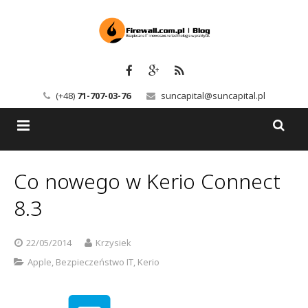
(+48)
71-707-03-76
suncapital@suncapital.pl
Blog
Co nowego w Kerio Connect
Usługi
Backup-Solutions
8.3
Newsletter
Bezpieczeństwo IT
22/05/2014
Krzysiek
Szkolenia
Kerio
Apple
,
Bezpieczeństwo IT
,
Kerio
Kontakt
Serwery pocztowe