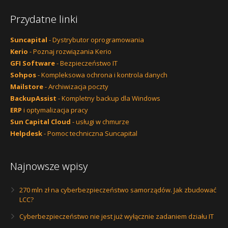
Przydatne linki
Suncapital
- Dystrybutor oprogramowania
Kerio
- Poznaj rozwiązania Kerio
GFI Software
- Bezpieczeństwo IT
Sohpos
- Kompleksowa ochrona i kontrola danych
Mailstore
- Archiwizacja poczty
BackupAssist
- Kompletny backup dla Windows
ERP
i optymalizacja pracy
Sun Capital Cloud
- usługi w chmurze
Helpdesk
- Pomoc techniczna Suncapital
Najnowsze wpisy
270 mln zł na cyberbezpieczeństwo samorządów. Jak zbudować
LCC?
Cyberbezpieczeństwo nie jest już wyłącznie zadaniem działu IT