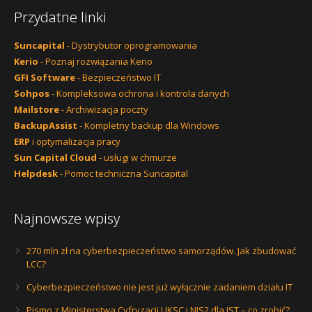
Przydatne linki
Suncapital
- Dystrybutor oprogramowania
Kerio
- Poznaj rozwiązania Kerio
GFI Software
- Bezpieczeństwo IT
Sohpos
- Kompleksowa ochrona i kontrola danych
Mailstore
- Archiwizacja poczty
BackupAssist
- Kompletny backup dla Windows
ERP
i optymalizacja pracy
Sun Capital Cloud
- usługi w chmurze
Helpdesk
- Pomoc techniczna Suncapital
Najnowsze wpisy
270 mln zł na cyberbezpieczeństwo samorządów. Jak zbudować
LCC?
Cyberbezpieczeństwo nie jest już wyłącznie zadaniem działu IT
Pismo z Ministerstwa Cyfryzacji UKSC i NIS2 dla JST – co zrobić?