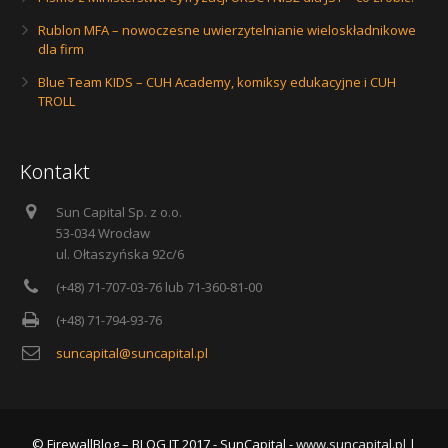
Rublon MFA – nowoczesne uwierzytelnianie wieloskładnikowe
dla firm
Blue Team KIDS – CUH Academy, komiksy edukacyjne i CUH
TROLL
Kontakt
Sun Capital Sp. z o.o.
53-034 Wrocław
ul. Ołtaszyńska 92c/6
(+48) 71-707-03-76 lub 71-360-81-00
(+48) 71-794-93-76
suncapital@suncapital.pl
© FirewallBlog – BLOG IT 2017 - SunCapital -
www.suncapital.pl
|