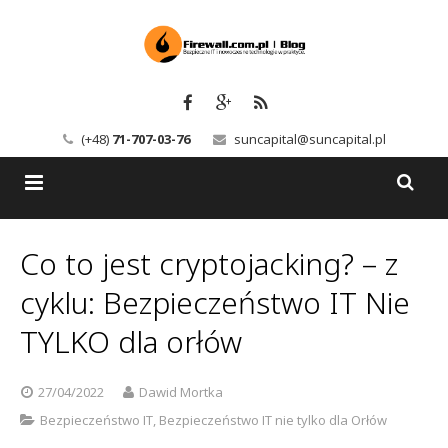
(+48)
71-707-03-76
suncapital@suncapital.pl
Blog
Co to jest cryptojacking? – z
Usługi
Backup-Solutions
cyklu: Bezpieczeństwo IT Nie
Newsletter
Bezpieczeństwo IT
TYLKO dla orłów
Szkolenia
Kerio
27/04/2022
Dawid Mortka
Kontakt
Serwery pocztowe
Bezpieczeństwo IT
,
Bezpieczeństwo IT nie tylko dla Orłów