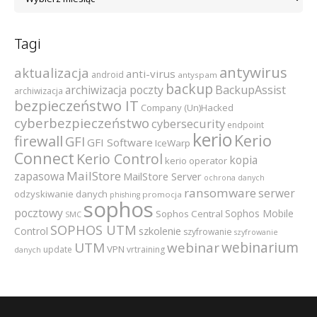
Tagi
antywirus
aktualizacja
anti-virus
android
antyspam
backup
archiwizacja poczty
BackupAssist
archiwizacja
bezpieczeństwo IT
Company (Un)Hacked
cyberbezpieczeństwo
cybersecurity
endpoint
kerio
Kerio
firewall
GFI
GFI Software
IceWarp
Connect
Kerio Control
kopia
kerio operator
MailStore
zapasowa
MailStore Server
ochrona danych
ransomware
serwer
odzyskiwanie danych
promocja
phishing
sophos
pocztowy
Sophos Mobile
Sophos Central
SMC
SOPHOS UTM
szkolenie
Control
szyfrowanie
szyfrowanie
webinarium
UTM
webinar
VPN
update
vrtraining
danych