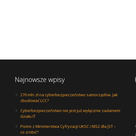
Najnowsze wpisy
270 mln zł na cyberbezpieczeństwo samorządów. Jak
zbudować LCC?
Cyberbezpieczeństwo nie jest już wyłącznie zadaniem
działu IT
Pismo z Ministerstwa Cyfryzacji UKSC i NIS2 dla JST –
co zrobić?