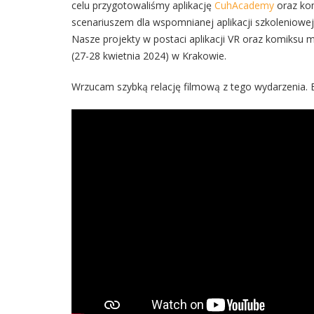
celu przygotowaliśmy aplikację
CuhAcademy
oraz kom
scenariuszem dla wspomnianej aplikacji szkoleniowej
Nasze projekty w postaci aplikacji VR oraz komiksu
(27-28 kwietnia 2024) w Krakowie.
Wrzucam szybką relację filmową z tego wydarzenia. 