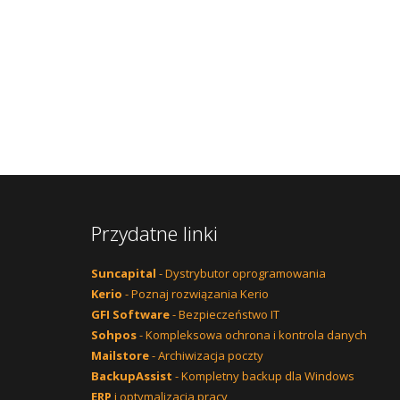
Przydatne linki
Suncapital
- Dystrybutor oprogramowania
Kerio
- Poznaj rozwiązania Kerio
GFI Software
- Bezpieczeństwo IT
Sohpos
- Kompleksowa ochrona i kontrola danych
Mailstore
- Archiwizacja poczty
BackupAssist
- Kompletny backup dla Windows
ERP
i optymalizacja pracy