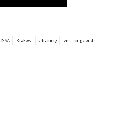
ISSA
Krakow
vrtraining
vrtraining.cloud