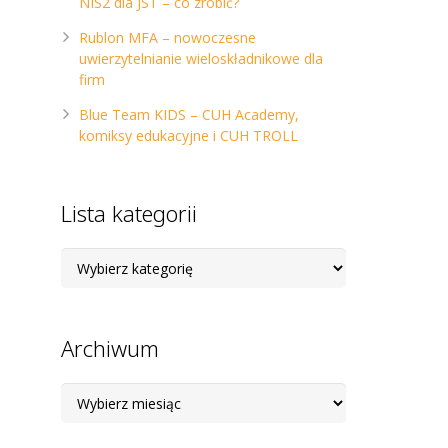
NIS2 dla JST – co zrobić?
Rublon MFA – nowoczesne
uwierzytelnianie wieloskładnikowe dla
firm
Blue Team KIDS – CUH Academy,
komiksy edukacyjne i CUH TROLL
Lista kategorii
Lista
kategorii
Archiwum
Archiwum