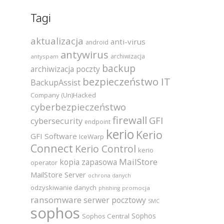
Tagi
aktualizacja
anti-virus
android
antywirus
archiwizacja
antyspam
backup
archiwizacja poczty
bezpieczeństwo IT
BackupAssist
Company (Un)Hacked
cyberbezpieczeństwo
firewall
GFI
cybersecurity
endpoint
kerio
Kerio
GFI Software
IceWarp
Connect
Kerio Control
kerio
MailStore
kopia zapasowa
operator
MailStore Server
ochrona danych
odzyskiwanie danych
promocja
phishing
ransomware
serwer pocztowy
SMC
sophos
Sophos
Sophos Central