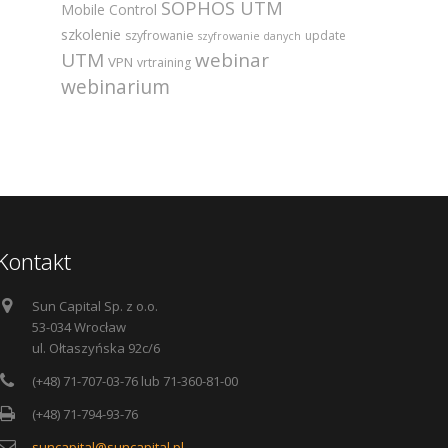
SOPHOS UTM
Mobile Control
szkolenie
szyfrowanie
update
szyfrowanie danych
UTM
webinar
VPN
vrtraining
webinarium
Kontakt
Sun Capital Sp. z o.o.
53-034 Wrocław
ul. Ołtaszyńska 92c/6
(+48) 71-707-03-76 lub 71-360-81-00
(+48) 71-794-93-76
suncapital@suncapital.pl