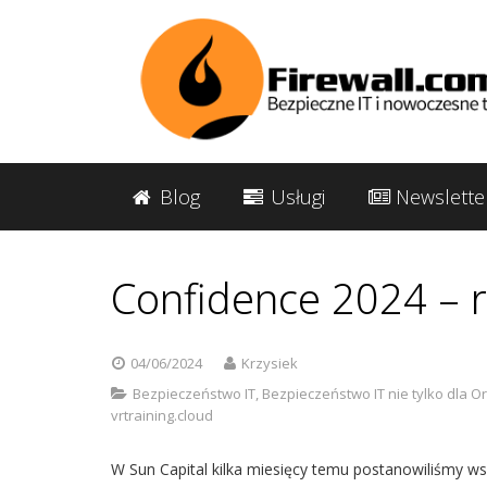
Blog
Usługi
Newslette
Confidence 2024 – r
04/06/2024
Krzysiek
Bezpieczeństwo IT
,
Bezpieczeństwo IT nie tylko dla O
vrtraining.cloud
W Sun Capital kilka miesięcy temu postanowiliśmy ws