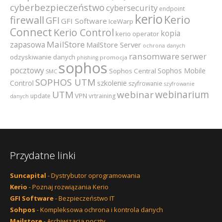
cyberbezpieczeństwo
cybersecurity
endpoint
kerio
Kerio
firewall
GFI
GFI Software
IceWarp
Connect
Kerio Control
kopia
kerio operator
MailStore
zapasowa
MailStore Server
ochrona danych
ransomware
serwer
odzyskiwanie danych
promocja
phishing
sophos
pocztowy
Sophos Mobile
Sophos Central
SMC
SOPHOS UTM
szkolenie
Control
szyfrowanie
szyfrowanie
webinarium
UTM
webinar
VPN
update
vrtraining
danych
Przydatne linki
Suncapital
- Dystrybutor oprogramowania
Kerio
- Poznaj rozwiązania Kerio
GFI Software
- Bezpieczeństwo IT
Sohpos
- Kompleksowa ochrona i kontrola danych
Mailstore
- Archiwizacja poczty