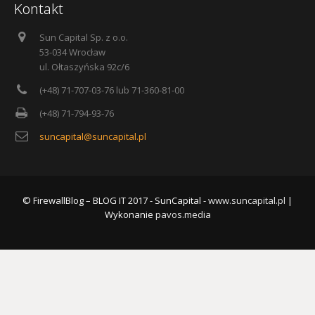
Kontakt
Sun Capital Sp. z o.o.
53-034 Wrocław
ul. Ołtaszyńska 92c/6
(+48) 71-707-03-76 lub 71-360-81-00
(+48) 71-794-93-76
suncapital@suncapital.pl
© FirewallBlog – BLOG IT 2017 - SunCapital -
www.suncapital.pl
|
Wykonanie
pavos.media