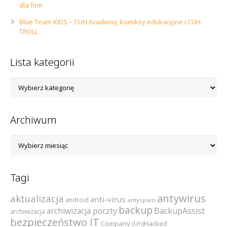
dla firm
Blue Team KIDS – CUH Academy, komiksy edukacyjne i CUH
TROLL
Lista kategorii
Lista
kategorii
Archiwum
Archiwum
Tagi
antywirus
aktualizacja
anti-virus
android
antyspam
backup
archiwizacja poczty
BackupAssist
archiwizacja
bezpieczeństwo IT
Company (Un)Hacked