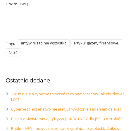
FINANSOWEJ
Sophos
Polityka prywatności
antywirus to nie wszystko
artykuł gazety finansowej
Tagi:
GF24
Ostatnio dodane
270 mln zł na cyberbezpieczeństwo samorządów. Jak zbudować
LCC?
Cyberbezpieczeństwo nie jest już wyłącznie zadaniem działu IT
Pismo z Ministerstwa Cyfryzacji UKSC i NIS2 dla JST – co zrobić?
Rublon MFA – nowoczesne uwierzytelnianie wieloskładnikowe