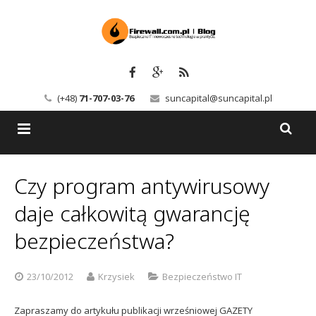
(+48)
71-707-03-76
suncapital@suncapital.pl
Blog
Czy program antywirusowy
Usługi
Backup-Solutions
daje całkowitą gwarancję
Newsletter
Bezpieczeństwo IT
bezpieczeństwa?
Szkolenia
Kerio
23/10/2012
Krzysiek
Bezpieczeństwo IT
Kontakt
Serwery pocztowe
Zapraszamy do artykułu publikacji wrześniowej GAZETY