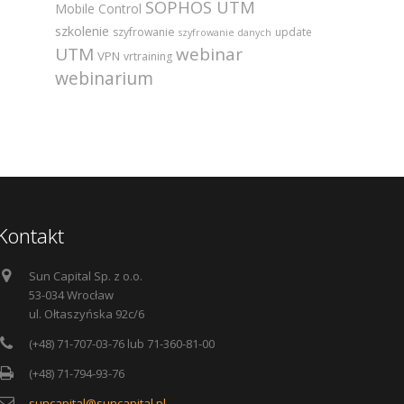
SOPHOS UTM
Mobile Control
szkolenie
szyfrowanie
update
szyfrowanie danych
UTM
webinar
VPN
vrtraining
webinarium
Kontakt
Sun Capital Sp. z o.o.
53-034 Wrocław
ul. Ołtaszyńska 92c/6
(+48) 71-707-03-76 lub 71-360-81-00
(+48) 71-794-93-76
suncapital@suncapital.pl