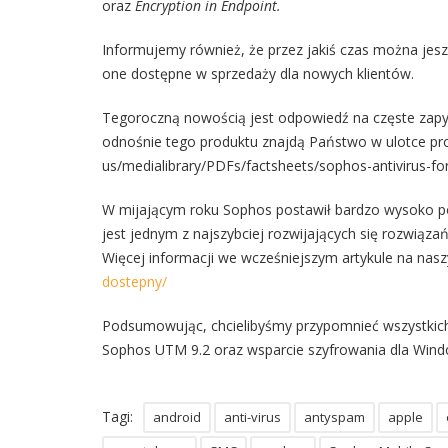
oraz
Encryption in Endpoint.
Informujemy również, że przez jakiś czas można jes
one dostępne w sprzedaży dla nowych klientów.
Tegoroczną nowością jest odpowiedź na częste zapyta
odnośnie tego produktu znajdą Państwo w ulotce pr
us/medialibrary/PDFs/factsheets/sophos-antivirus-for
W mijającym roku Sophos postawił bardzo wysoko p
jest jednym z najszybciej rozwijających się rozwią
Więcej informacji we wcześniejszym artykule na nas
dostepny/
Podsumowując, chcielibyśmy przypomnieć wszystkich 
Sophos UTM 9.2 oraz wsparcie szyfrowania dla Wind
Tagi:
android
anti-virus
antyspam
apple