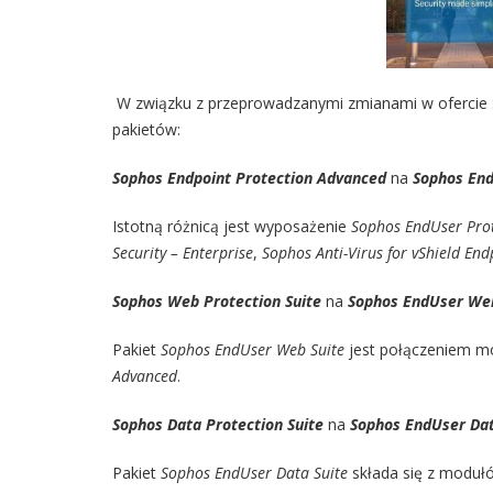
W związku z przeprowadzanymi zmianami w ofercie S
pakietów:
Sophos Endpoint Protection Advanced
na
Sophos End
Istotną różnicą jest wyposażenie
Sophos EndUser Pro
Security – Enterprise
,
Sophos Anti-Virus for vShield End
Sophos Web Protection Suite
na
Sophos EndUser Web
Pakiet
Sophos EndUser Web Suite
jest połączeniem 
Advanced
.
Sophos Data Protection Suite
na
Sophos EndUser Dat
Pakiet
Sophos EndUser Data Suite
składa się z modu