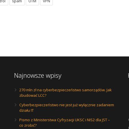
rol
spam
UTM
VPN
Najnowsze wpisy
270 mln zł na cyberbezpieczeństwo samorządów. Jak
zbudować LCC?
Cyberbezpieczeństwo nie jest już wyłącznie zadaniem
działu IT
Pismo z Ministerstwa Cyfryzacji UKSC i NIS2 dla JST –
co zrobić?