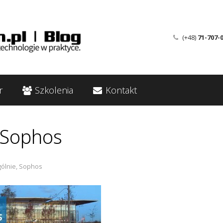
(+48)
71-707-
r
Szkolenia
Kontakt
 Sophos
ólnie
,
Sophos