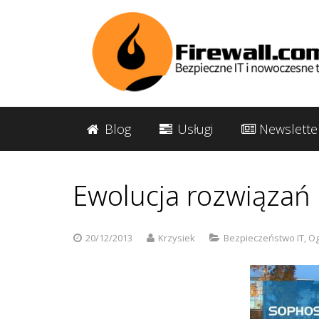
Blog
Usługi
Newslette
Ewolucja rozwiązań
20/12/2013
Krzysiek
Bezpieczeństwo IT
,
Og