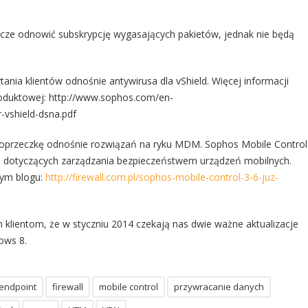
zcze odnowić subskrypcję wygasających pakietów, jednak nie będą
nia klientów odnośnie antywirusa dla vShield. Więcej informacji
oduktowej: http://www.sophos.com/en-
-vshield-dsna.pdf
oprzeczkę odnośnie rozwiązań na ryku MDM. Sophos Mobile Control
zań dotyczących zarządzania bezpieczeństwem urządzeń mobilnych.
zym blogu:
http://firewall.com.pl/sophos-mobile-control-3-6-juz-
klientom, że w styczniu 2014 czekają nas dwie ważne aktualizacje
ows 8.
endpoint
firewall
mobile control
przywracanie danych