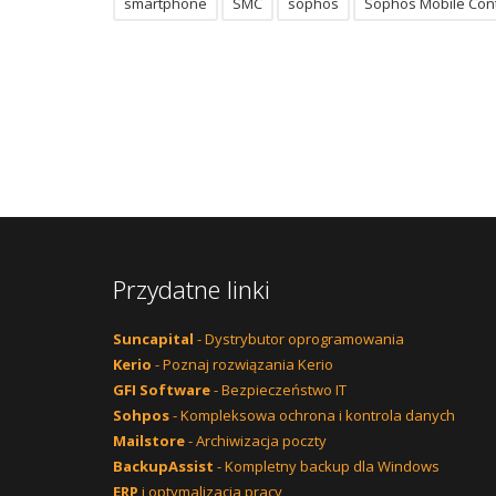
smartphone
SMC
sophos
Sophos Mobile Cont
Przydatne linki
Suncapital
- Dystrybutor oprogramowania
Kerio
- Poznaj rozwiązania Kerio
GFI Software
- Bezpieczeństwo IT
Sohpos
- Kompleksowa ochrona i kontrola danych
Mailstore
- Archiwizacja poczty
BackupAssist
- Kompletny backup dla Windows
ERP
i optymalizacja pracy