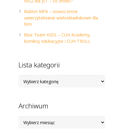
NIS2 dla JST – co zrobić?
Rublon MFA – nowoczesne
uwierzytelnianie wieloskładnikowe dla
firm
Blue Team KIDS – CUH Academy,
komiksy edukacyjne i CUH TROLL
Lista kategorii
Lista
kategorii
Archiwum
Archiwum