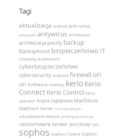
Tagi
aktualizacja
anti-virus
android
antywirus
archiwizacja
antyspam
backup
archiwizacja poczty
bezpieczeństwo IT
BackupAssist
Company (Un)Hacked
cyberbezpieczeństwo
firewall
GFI
cybersecurity
endpoint
kerio
Kerio
GFI Software
IceWarp
Connect
Kerio Control
kerio
MailStore
kopia zapasowa
operator
MailStore Server
ochrona danych
odzyskiwanie danych
promocja
phishing
ransomware
serwer pocztowy
SMC
sophos
Sophos
Sophos Central