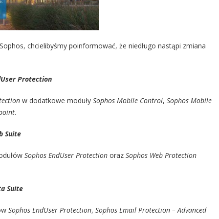
ophos, chcielibyśmy poinformować, że niedługo nastąpi zmiana
User Protection
tection
w dodatkowe moduły
Sophos Mobile Control
,
Sophos Mobile
point
.
 Suite
modułów
Sophos EndUser Protection
oraz
Sophos Web Protection
a Suite
łów
Sophos EndUser Protection
,
Sophos Email Protection – Advanced