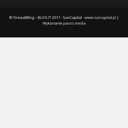
© FirewallBlog – BLOG IT 2017 - SunCapital -
www.suncapital.pl
|
Wykonanie
pavos.media