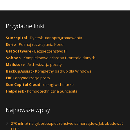
Przydatne linki
Suncapital
- Dystrybutor oprogramowania
Kerio
- Poznaj rozwiązania Kerio
GFI Software
- Bezpieczeństwo IT
Sohpos
- Kompleksowa ochrona i kontrola danych
Mailstore
- Archiwizacja poczty
BackupAssist
- Kompletny backup dla Windows
ERP
i optymalizacja pracy
Sun Capital Cloud
- usługi w chmurze
Helpdesk
- Pomoc techniczna Suncapital
Najnowsze wpisy
270 mln zł na cyberbezpieczeństwo samorządów. Jak zbudować
LCC?