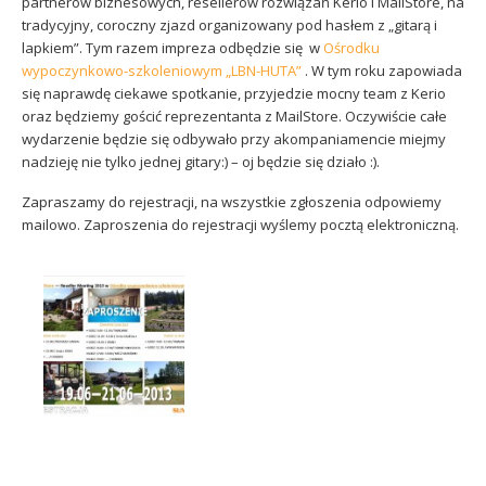
partnerów biznesowych, resellerów rozwiązań Kerio i MailStore, na
Sophos
Polityka prywatności
tradycyjny, coroczny zjazd organizowany pod hasłem z „gitarą i
lapkiem”. Tym razem impreza odbędzie się w
Ośrodku
wypoczynkowo-szkoleniowym „LBN-HUTA”
. W tym roku zapowiada
się naprawdę ciekawe spotkanie, przyjedzie mocny team z Kerio
oraz będziemy gościć reprezentanta z MailStore. Oczywiście całe
wydarzenie będzie się odbywało przy akompaniamencie miejmy
nadzieję nie tylko jednej gitary:) – oj będzie się działo :).
Zapraszamy do rejestracji, na wszystkie zgłoszenia odpowiemy
mailowo. Zaproszenia do rejestracji wyślemy pocztą elektroniczną.