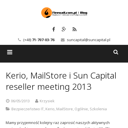
(+48)
71-707-03-76
suncapital@suncapital.pl
Blog
Kerio, MailStore i Sun Capital
Usługi
Backup-Solutions
reseller meeting 2013
Newsletter
Bezpieczeństwo IT
06/05/2013
Krzysiek
Szkolenia
Kerio
Bezpieczeństwo IT
,
Kerio
,
MailStore
,
Ogólnie
,
Szkolenia
Kontakt
Serwery pocztowe
Mamy przyjemność kolejny raz zaprosić naszych aktywnych