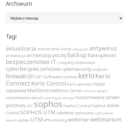
Archiwum
Archiwum
Tagi
antywirus
aktualizacja
anti-virus
android
antyspam
backup
archiwizacja poczty
BackupAssist
archiwizacja
bezpieczeństwo IT
Company (Un)Hacked
cyberbezpieczeństwo
cybersecurity
endpoint
kerio
Kerio
firewall
GFI
GFI Software
IceWarp
Connect
Kerio Control
kopia
kerio operator
MailStore
zapasowa
MailStore Server
ochrona danych
ransomware
serwer
odzyskiwanie danych
promocja
phishing
sophos
pocztowy
Sophos Mobile
Sophos Central
SMC
SOPHOS UTM
szkolenie
Control
szyfrowanie
szyfrowanie
webinarium
UTM
webinar
VPN
update
vrtraining
danych