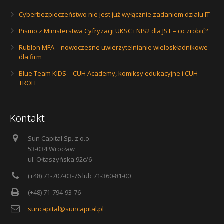
Cyberbezpieczeństwo nie jest już wyłącznie zadaniem działu IT
Pismo z Ministerstwa Cyfryzacji UKSC i NIS2 dla JST – co zrobić?
Rublon MFA – nowoczesne uwierzytelnianie wieloskładnikowe
dla firm
Blue Team KIDS – CUH Academy, komiksy edukacyjne i CUH
TROLL
Kontakt
Sun Capital Sp. z o.o.
53-034 Wrocław
ul. Ołtaszyńska 92c/6
(+48) 71-707-03-76 lub 71-360-81-00
(+48) 71-794-93-76
suncapital@suncapital.pl