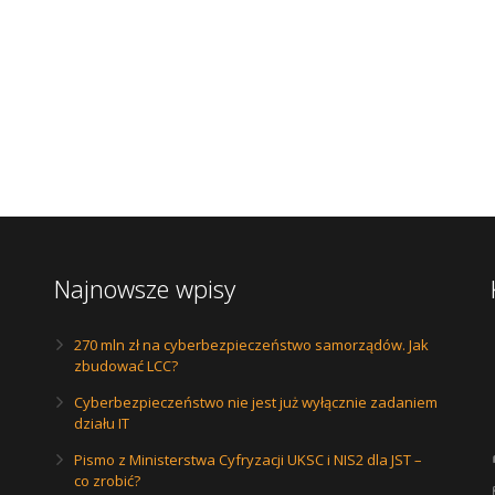
Najnowsze wpisy
270 mln zł na cyberbezpieczeństwo samorządów. Jak
zbudować LCC?
Cyberbezpieczeństwo nie jest już wyłącznie zadaniem
działu IT
Pismo z Ministerstwa Cyfryzacji UKSC i NIS2 dla JST –
co zrobić?