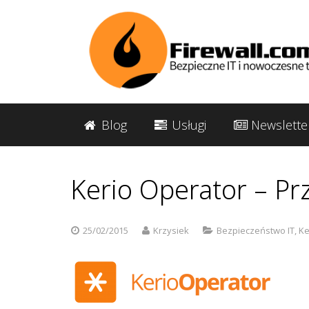
Blog
Usługi
Newslette
Kerio Operator – P
25/02/2015
Krzysiek
Bezpieczeństwo IT
,
Ke