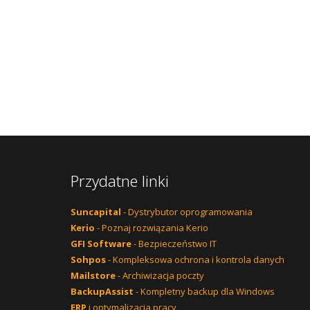
Przydatne linki
Suncapital
- Dystrybutor oprogramowania
Kerio
- Poznaj rozwiązania Kerio
GFI Software
- Bezpieczeństwo IT
Sohpos
- Kompleksowa ochrona i kontrola danych
Mailstore
- Archiwizacja poczty
BackupAssist
- Kompletny backup dla Windows
ERP
i optymalizacja pracy