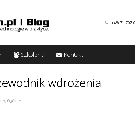
(+48)
71-707-
r
Szkolenia
Kontakt
rzewodnik wdrożenia
rio
,
Ogólnie