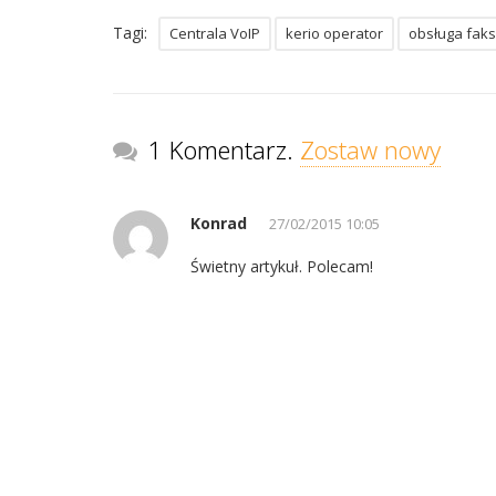
Tagi:
Centrala VoIP
kerio operator
obsługa fak
1 Komentarz.
Zostaw nowy
Konrad
27/02/2015 10:05
Świetny artykuł. Polecam!