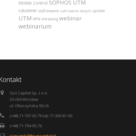
SOPHOS UTM
Mobile Control
szkolenie
szyfrowanie
update
szyfrowanie danych
UTM
webinar
VPN
vrtraining
webinarium
Kontakt
Sun Capital Sp. z o.o.
53-034 Wrocław
ul. Ołtaszyńska 92c/6
(+48) 71-707-03-76 lub 71-360-81-00
(+48) 71-794-93-76
suncapital@suncapital.pl