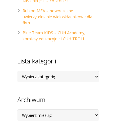
NIS2 dla JST – co zrobić?
Rublon MFA – nowoczesne
uwierzytelnianie wieloskładnikowe dla
firm
Blue Team KIDS – CUH Academy,
komiksy edukacyjne i CUH TROLL
Lista kategorii
Lista
kategorii
Archiwum
Archiwum