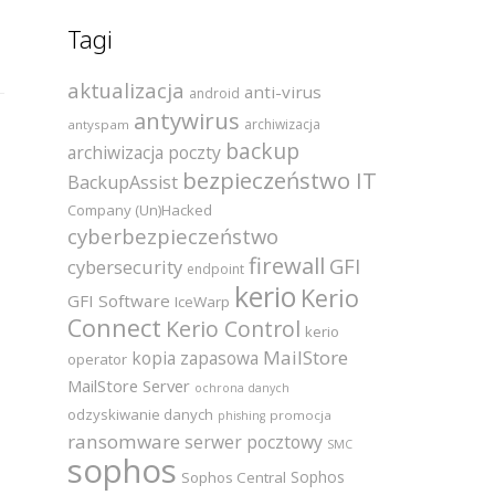
Tagi
aktualizacja
anti-virus
android
antywirus
archiwizacja
antyspam
backup
archiwizacja poczty
bezpieczeństwo IT
BackupAssist
Company (Un)Hacked
cyberbezpieczeństwo
firewall
GFI
cybersecurity
endpoint
kerio
Kerio
GFI Software
IceWarp
Connect
Kerio Control
kerio
MailStore
kopia zapasowa
operator
MailStore Server
ochrona danych
odzyskiwanie danych
promocja
phishing
ransomware
serwer pocztowy
SMC
sophos
Sophos
Sophos Central