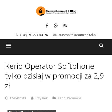
(+48)
71-707-03-76
suncapital@suncapital.pl
Blog
Kerio Operator Softphone
Usługi
Backup-Solutions
tylko dzisiaj w promocji za 2,9
Newsletter
Bezpieczeństwo IT
zł
Szkolenia
Kerio
12/04/2013
Krzysiek
Kerio
,
Promocje
Kontakt
Serwery pocztowe