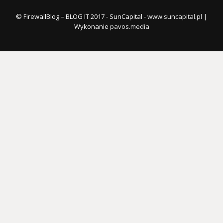
© FirewallBlog – BLOG IT 2017 - SunCapital -
www.suncapital.pl
|
Wykonanie
pavos.media