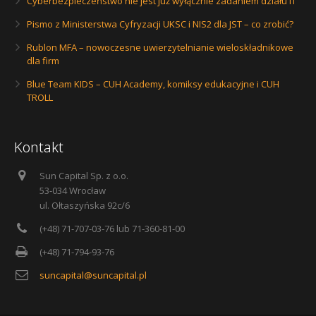
Cyberbezpieczeństwo nie jest już wyłącznie zadaniem działu IT
Pismo z Ministerstwa Cyfryzacji UKSC i NIS2 dla JST – co zrobić?
Rublon MFA – nowoczesne uwierzytelnianie wieloskładnikowe
dla firm
Blue Team KIDS – CUH Academy, komiksy edukacyjne i CUH
TROLL
Kontakt
Sun Capital Sp. z o.o.
53-034 Wrocław
ul. Ołtaszyńska 92c/6
(+48) 71-707-03-76 lub 71-360-81-00
(+48) 71-794-93-76
suncapital@suncapital.pl