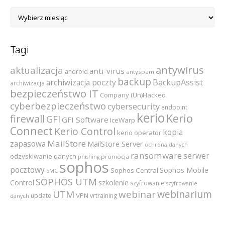
Archiwum
Tagi
antywirus
aktualizacja
anti-virus
android
antyspam
backup
archiwizacja poczty
BackupAssist
archiwizacja
bezpieczeństwo IT
Company (Un)Hacked
cyberbezpieczeństwo
cybersecurity
endpoint
kerio
Kerio
firewall
GFI
GFI Software
IceWarp
Connect
Kerio Control
kopia
kerio operator
MailStore
zapasowa
MailStore Server
ochrona danych
ransomware
serwer
odzyskiwanie danych
promocja
phishing
sophos
pocztowy
Sophos Mobile
Sophos Central
SMC
SOPHOS UTM
szkolenie
Control
szyfrowanie
szyfrowanie
webinarium
UTM
webinar
VPN
update
vrtraining
danych