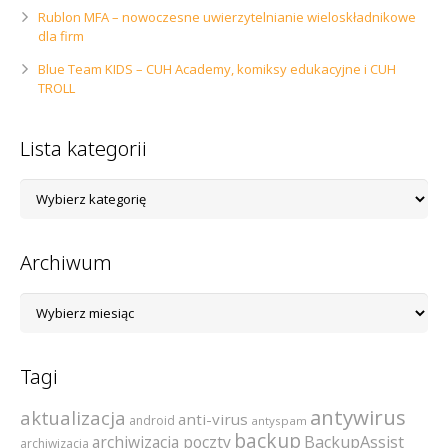
Rublon MFA – nowoczesne uwierzytelnianie wieloskładnikowe
dla firm
Blue Team KIDS – CUH Academy, komiksy edukacyjne i CUH
TROLL
Lista kategorii
Lista
kategorii
Archiwum
Archiwum
Tagi
antywirus
aktualizacja
anti-virus
android
antyspam
backup
archiwizacja poczty
BackupAssist
archiwizacja