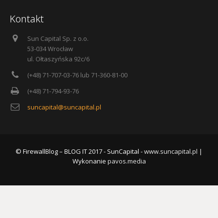
Kontakt
Sun Capital Sp. z o.o.
53-034 Wrocław
ul. Ołtaszyńska 92c/6
(+48) 71-707-03-76 lub 71-360-81-00
(+48) 71-794-93-76
suncapital@suncapital.pl
© FirewallBlog – BLOG IT 2017 - SunCapital -
www.suncapital.pl
|
Wykonanie
pavos.media