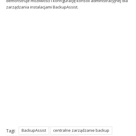
demonstruje możliwości i konfigurację konsoli administracyjnej dla
Sophos
Polityka prywatności
zarządzania instalacjami BackupAssist.
BackupAssist
centralne zarządzanie backup
Tagi: