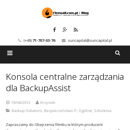
(+48)
71-707-03-76
suncapital@suncapital.pl
Blog
Konsola centralne zarządzania
Usługi
Backup-Solutions
dla BackupAssist
Newsletter
Bezpieczeństwo IT
19/04/2013
Krzysiek
Szkolenia
Kerio
Backup-Solutions
,
Bezpieczeństwo IT
,
Ogólnie
,
Szkolenia
Kontakt
Serwery pocztowe
Zapraszamy do Obejrzenia filmiku w którym producent