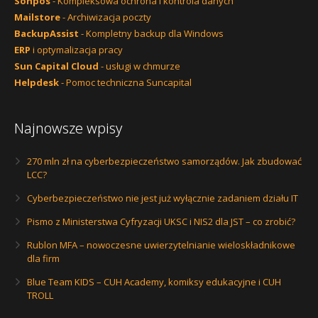
Sohpos
- Kompleksowa ochrona i kontrola danych
Mailstore
- Archiwizacja poczty
BackupAssist
- Kompletny backup dla Windows
ERP
i optymalizacja pracy
Sun Capital Cloud
- usługi w chmurze
Helpdesk
- Pomoc techniczna Suncapital
Najnowsze wpisy
270 mln zł na cyberbezpieczeństwo samorządów. Jak zbudować
LCC?
Cyberbezpieczeństwo nie jest już wyłącznie zadaniem działu IT
Pismo z Ministerstwa Cyfryzacji UKSC i NIS2 dla JST – co zrobić?
Rublon MFA – nowoczesne uwierzytelnianie wieloskładnikowe
dla firm
Blue Team KIDS – CUH Academy, komiksy edukacyjne i CUH
TROLL