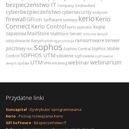
bezpieczeństwo IT
Company (Un)Hacked
cyberbezpieczeństwo
cybersecurity
endpoint
kerio
Kerio
firewall
GFI
GFI Software
IceWarp
Connect
Kerio Control
kopia
kerio operator
MailStore
zapasowa
MailStore Server
ochrona danych
ransomware
serwer
odzyskiwanie danych
promocja
phishing
sophos
pocztowy
Sophos Mobile
Sophos Central
SMC
SOPHOS UTM
szkolenie
Control
szyfrowanie
szyfrowanie
webinarium
UTM
webinar
VPN
update
vrtraining
danych
Przydatne linki
Suncapital
- Dystrybutor oprogramowania
Kerio
- Poznaj rozwiązania Kerio
GFI Software
- Bezpieczeństwo IT