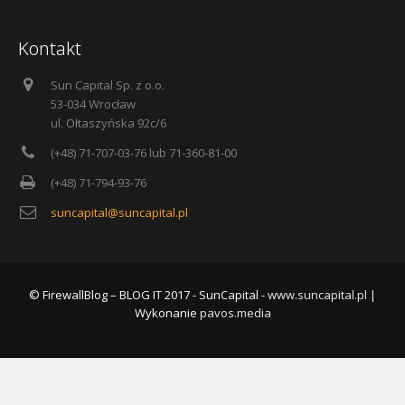
Kontakt
Sun Capital Sp. z o.o.
53-034 Wrocław
ul. Ołtaszyńska 92c/6
(+48) 71-707-03-76 lub 71-360-81-00
(+48) 71-794-93-76
suncapital@suncapital.pl
© FirewallBlog – BLOG IT 2017 - SunCapital -
www.suncapital.pl
|
Wykonanie
pavos.media