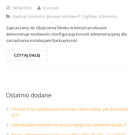
Sophos
Polityka prywatności
19/04/2013
Krzysiek
Backup-Solutions
,
Bezpieczeństwo IT
,
Ogólnie
,
Szkolenia
Zapraszamy do Obejrzenia filmiku w którym producent
demonstruje możliwości i konfigurację konsoli administracyjnej dla
zarządzania instalacjami BackupAssist.
CZYTAJ DALEJ
Ostatnio dodane
270 mln zł na cyberbezpieczeństwo samorządów. Jak zbudować
LCC?
Cyberbezpieczeństwo nie jest już wyłącznie zadaniem działu IT
Pismo z Ministerstwa Cyfryzacji UKSC i NIS2 dla JST – co zrobić?