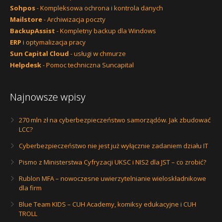
Sohpos
- Kompleksowa ochrona i kontrola danych
Mailstore
- Archiwizacja poczty
BackupAssist
- Kompletny backup dla Windows
ERP
i optymalizacja pracy
Sun Capital Cloud
- usługi w chmurze
Helpdesk
- Pomoc techniczna Suncapital
Najnowsze wpisy
270 mln zł na cyberbezpieczeństwo samorządów. Jak zbudować
LCC?
Cyberbezpieczeństwo nie jest już wyłącznie zadaniem działu IT
Pismo z Ministerstwa Cyfryzacji UKSC i NIS2 dla JST – co zrobić?
Rublon MFA – nowoczesne uwierzytelnianie wieloskładnikowe
dla firm
Blue Team KIDS – CUH Academy, komiksy edukacyjne i CUH
TROLL