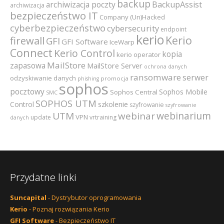
backup
archiwizacja poczty
BackupAssist
archiwizacja
bezpieczeństwo IT
Company (Un)Hacked
cyberbezpieczeństwo
cybersecurity
endpoint
kerio
Kerio
firewall
GFI
GFI Software
IceWarp
Connect
Kerio Control
kopia
kerio operator
MailStore
zapasowa
MailStore Server
ochrona danych
ransomware
serwer
odzyskiwanie danych
promocja
phishing
sophos
pocztowy
Sophos Mobile
Sophos Central
SMC
SOPHOS UTM
szkolenie
Control
szyfrowanie
szyfrowanie
webinarium
UTM
webinar
VPN
update
vrtraining
danych
Przydatne linki
Suncapital
- Dystrybutor oprogramowania
Kerio
- Poznaj rozwiązania Kerio
GFI Software
- Bezpieczeństwo IT