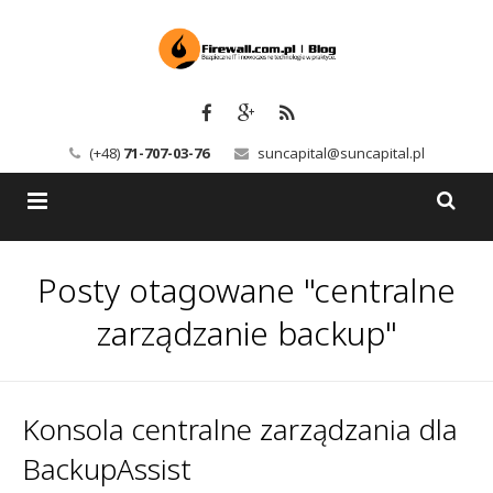
(+48)
71-707-03-76
suncapital@suncapital.pl
Blog
Posty otagowane "centralne
Usługi
Backup-Solutions
zarządzanie backup"
Newsletter
Bezpieczeństwo IT
Szkolenia
Kerio
Konsola centralne zarządzania dla
BackupAssist
Kontakt
Serwery pocztowe