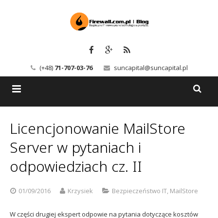
(+48)
71-707-03-76
suncapital@suncapital.pl
Blog
Licencjonowanie MailStore
Usługi
Backup-Solutions
Server w pytaniach i
Newsletter
Bezpieczeństwo IT
odpowiedziach cz. II
Szkolenia
Kerio
01/09/2016
Krzysiek
Bezpieczeństwo IT
,
MailStore
Kontakt
Serwery pocztowe
W części drugiej ekspert odpowie na pytania dotyczące kosztów