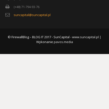
(+48) 71-794-93-76
suncapital@suncapital.pl
© FirewallBlog – BLOG IT 2017 - SunCapital -
www.suncapital.pl
|
Wykonanie
pavos.media