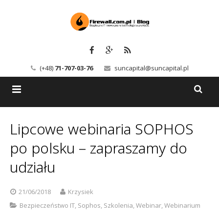
(+48)
71-707-03-76
suncapital@suncapital.pl
Blog
Lipcowe webinaria SOPHOS
Usługi
Backup-Solutions
po polsku – zapraszamy do
Newsletter
Bezpieczeństwo IT
udziału
Szkolenia
Kerio
21/06/2018
Krzysiek
Kontakt
Serwery pocztowe
Bezpieczeństwo IT
,
Sophos
,
Szkolenia
,
Webinar
,
Webinarium