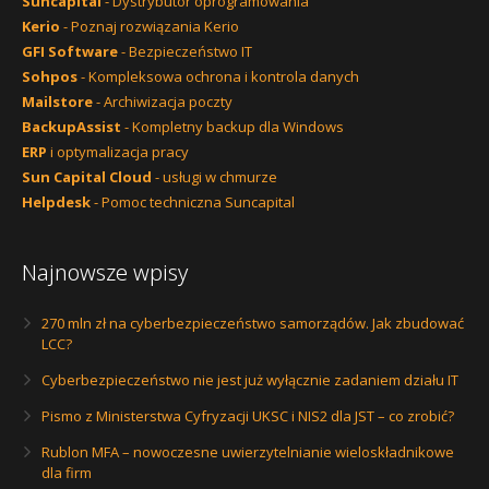
Suncapital
- Dystrybutor oprogramowania
Kerio
- Poznaj rozwiązania Kerio
GFI Software
- Bezpieczeństwo IT
Sohpos
- Kompleksowa ochrona i kontrola danych
Mailstore
- Archiwizacja poczty
BackupAssist
- Kompletny backup dla Windows
ERP
i optymalizacja pracy
Sun Capital Cloud
- usługi w chmurze
Helpdesk
- Pomoc techniczna Suncapital
Najnowsze wpisy
270 mln zł na cyberbezpieczeństwo samorządów. Jak zbudować
LCC?
Cyberbezpieczeństwo nie jest już wyłącznie zadaniem działu IT
Pismo z Ministerstwa Cyfryzacji UKSC i NIS2 dla JST – co zrobić?
Rublon MFA – nowoczesne uwierzytelnianie wieloskładnikowe
dla firm