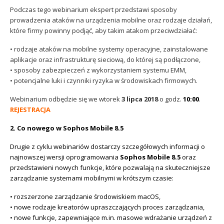
Podczas tego webinarium ekspert przedstawi sposoby
prowadzenia ataków na urządzenia mobilne oraz rodzaje działań,
które firmy powinny podjąć, aby takim atakom przeciwdziałać:
• rodzaje ataków na mobilne systemy operacyjne, zainstalowane
aplikacje oraz infrastrukturę sieciową, do której są podłączone,
• sposoby zabezpieczeń z wykorzystaniem systemu EMM,
• potencjalne luki i czynniki ryzyka w środowiskach firmowych.
Webinarium odbędzie się we wtorek
3 lipca 2018
o godz.
10:00
.
REJESTRACJA
2. Co nowego w Sophos Mobile 8.5
Drugie z cyklu webinariów dostarczy szczegółowych informacji o
najnowszej wersji oprogramowania
Sophos Mobile 8.5
oraz
przedstawieni nowych funkcje, które pozwalają na skuteczniejsze
zarządzanie systemami mobilnymi w krótszym czasie:
• rozszerzone zarządzanie środowiskiem macOS,
• nowe rodzaje kreatorów upraszczających proces zarządzania,
• nowe funkcje, zapewniające m.in. masowe wdrażanie urządzeń z