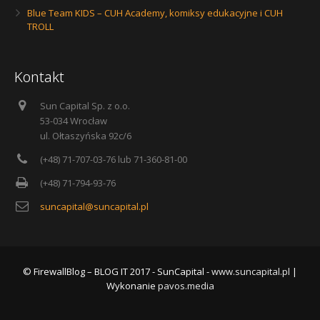
Blue Team KIDS – CUH Academy, komiksy edukacyjne i CUH
TROLL
Kontakt
Sun Capital Sp. z o.o.
53-034 Wrocław
ul. Ołtaszyńska 92c/6
(+48) 71-707-03-76 lub 71-360-81-00
(+48) 71-794-93-76
suncapital@suncapital.pl
© FirewallBlog – BLOG IT 2017 - SunCapital -
www.suncapital.pl
|
Wykonanie
pavos.media