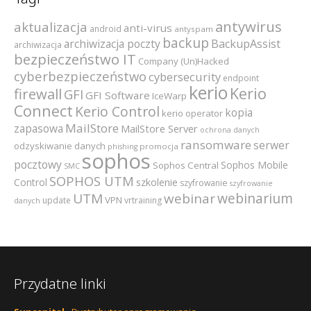
antywirus
aktualizacja
anti-virus
android
antyspam
backup
archiwizacja poczty
BackupAssist
archiwizacja
bezpieczeństwo IT
Company (Un)Hacked
cyberbezpieczeństwo
cybersecurity
endpoint
kerio
Kerio
firewall
GFI
GFI Software
IceWarp
Connect
Kerio Control
kopia
kerio operator
MailStore
zapasowa
MailStore Server
ochrona danych
ransomware
serwer
odzyskiwanie danych
promocja
phishing
sophos
pocztowy
Sophos Mobile
Sophos Central
SMC
SOPHOS UTM
szkolenie
Control
szyfrowanie
szyfrowanie
webinarium
UTM
webinar
VPN
update
vrtraining
danych
Przydatne linki