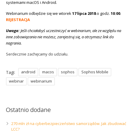
systemami macOS i Android.
Webinarium odbędzie się we wtorek
17 lipca 2018
o godz.
10:00
.
REJESTRACJA
Uwaga:
Jeśli chciałabyś uczestniczyć w webinarium, ale ze względu na
inne zobowiązania nie możesz, zarejestruj się, a otrzymasz link do
nagrania.
Serdecznie zachęcamy do udziału.
android
macos
sophos
Sophos Mobile
Tagi:
webinar
webinarium
Ostatnio dodane
270 mln zł na cyberbezpieczeństwo samorządów. Jak zbudować
LCC?