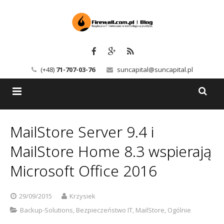
(+48)
71-707-03-76
suncapital@suncapital.pl
Blog
MailStore Server 9.4 i
Usługi
Backup-Solutions
MailStore Home 8.3 wspierają
Newsletter
Bezpieczeństwo IT
Microsoft Office 2016
Szkolenia
Kerio
29/09/2015
Krzysiek
Kontakt
Serwery pocztowe
Backup-Solutions
,
Bezpieczeństwo IT
,
MailStore
,
Ogólnie