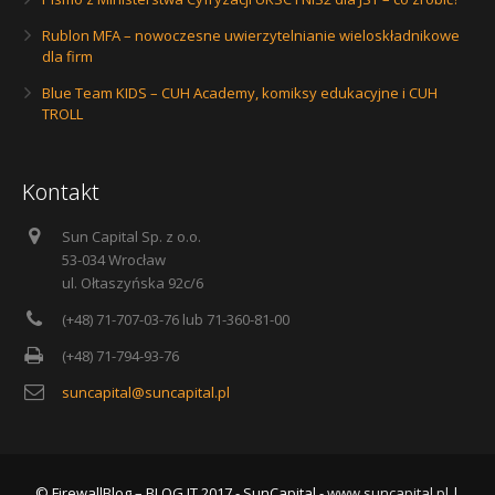
Rublon MFA – nowoczesne uwierzytelnianie wieloskładnikowe
dla firm
Blue Team KIDS – CUH Academy, komiksy edukacyjne i CUH
TROLL
Kontakt
Sun Capital Sp. z o.o.
53-034 Wrocław
ul. Ołtaszyńska 92c/6
(+48) 71-707-03-76 lub 71-360-81-00
(+48) 71-794-93-76
suncapital@suncapital.pl
© FirewallBlog – BLOG IT 2017 - SunCapital -
www.suncapital.pl
|