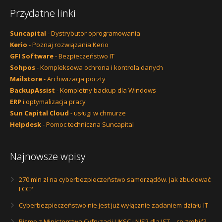
Przydatne linki
Suncapital
- Dystrybutor oprogramowania
Kerio
- Poznaj rozwiązania Kerio
GFI Software
- Bezpieczeństwo IT
Sohpos
- Kompleksowa ochrona i kontrola danych
Mailstore
- Archiwizacja poczty
BackupAssist
- Kompletny backup dla Windows
ERP
i optymalizacja pracy
Sun Capital Cloud
- usługi w chmurze
Helpdesk
- Pomoc techniczna Suncapital
Najnowsze wpisy
270 mln zł na cyberbezpieczeństwo samorządów. Jak zbudować
LCC?
Cyberbezpieczeństwo nie jest już wyłącznie zadaniem działu IT
Pismo z Ministerstwa Cyfryzacji UKSC i NIS2 dla JST – co zrobić?