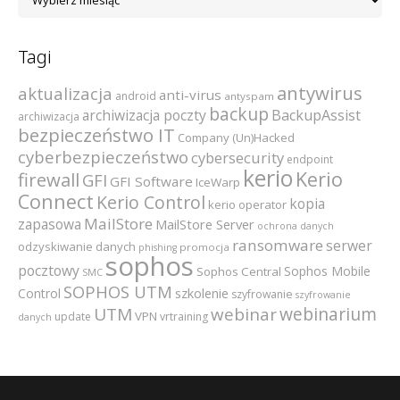
Tagi
antywirus
aktualizacja
anti-virus
android
antyspam
backup
archiwizacja poczty
BackupAssist
archiwizacja
bezpieczeństwo IT
Company (Un)Hacked
cyberbezpieczeństwo
cybersecurity
endpoint
kerio
Kerio
firewall
GFI
GFI Software
IceWarp
Connect
Kerio Control
kopia
kerio operator
MailStore
zapasowa
MailStore Server
ochrona danych
ransomware
serwer
odzyskiwanie danych
promocja
phishing
sophos
pocztowy
Sophos Mobile
Sophos Central
SMC
SOPHOS UTM
szkolenie
Control
szyfrowanie
szyfrowanie
webinarium
UTM
webinar
VPN
update
vrtraining
danych