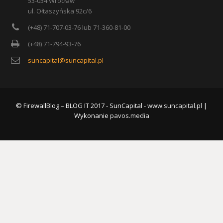
53-034 Wrocław
ul. Ołtaszyńska 92c/6
(+48) 71-707-03-76 lub 71-360-81-00
(+48) 71-794-93-76
suncapital@suncapital.pl
© FirewallBlog – BLOG IT 2017 - SunCapital -
www.suncapital.pl
|
Wykonanie
pavos.media