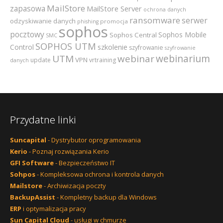
MailStore
zapasowa
MailStore Server
ochrona danych
ransomware
serwer
odzyskiwanie danych
promocja
phishing
sophos
pocztowy
Sophos Mobile
Sophos Central
SMC
SOPHOS UTM
szkolenie
Control
szyfrowanie
szyfrowanie
webinarium
UTM
webinar
VPN
update
vrtraining
danych
Przydatne linki
Suncapital
- Dystrybutor oprogramowania
Kerio
- Poznaj rozwiązania Kerio
GFI Software
- Bezpieczeństwo IT
Sohpos
- Kompleksowa ochrona i kontrola danych
Mailstore
- Archiwizacja poczty
BackupAssist
- Kompletny backup dla Windows
ERP
i optymalizacja pracy
Sun Capital Cloud
- usługi w chmurze