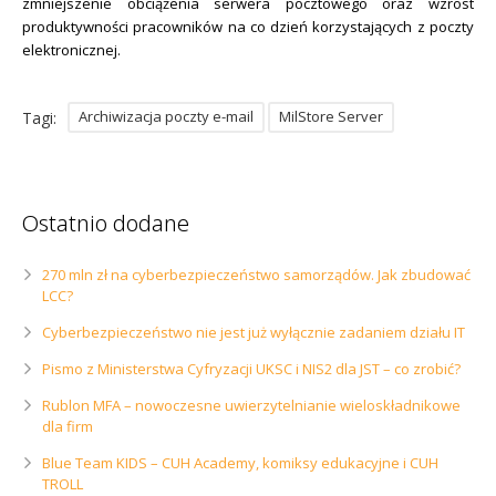
zmniejszenie obciążenia serwera pocztowego oraz wzrost
produktywności pracowników na co dzień korzystających z poczty
elektronicznej.
Archiwizacja poczty e-mail
MilStore Server
Tagi:
Ostatnio dodane
270 mln zł na cyberbezpieczeństwo samorządów. Jak zbudować
LCC?
Cyberbezpieczeństwo nie jest już wyłącznie zadaniem działu IT
Pismo z Ministerstwa Cyfryzacji UKSC i NIS2 dla JST – co zrobić?
Rublon MFA – nowoczesne uwierzytelnianie wieloskładnikowe
dla firm
Blue Team KIDS – CUH Academy, komiksy edukacyjne i CUH
TROLL