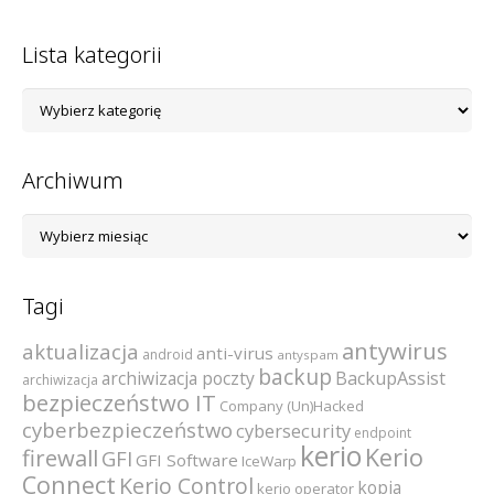
Lista kategorii
Lista
kategorii
Archiwum
Archiwum
Tagi
antywirus
aktualizacja
anti-virus
android
antyspam
backup
archiwizacja poczty
BackupAssist
archiwizacja
bezpieczeństwo IT
Company (Un)Hacked
cyberbezpieczeństwo
cybersecurity
endpoint
kerio
Kerio
firewall
GFI
GFI Software
IceWarp
Connect
Kerio Control
kopia
kerio operator