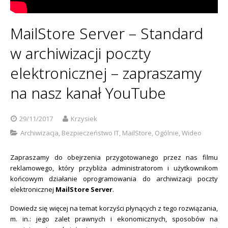
Sophos
Polityka prywatności
MailStore Server – Standard
w archiwizacji poczty
elektronicznej – zapraszamy
na nasz kanał YouTube
29/11/2017
Krzysiek
Archiwizacja
,
Bezpieczeństwo IT
,
MailStore
,
Ogólnie
,
Wideo
Zapraszamy do obejrzenia przygotowanego przez nas filmu
reklamowego, który przybliża administratorom i użytkownikom
końcowym działanie oprogramowania do archiwizacji poczty
elektronicznej
MailStore Server
.
Dowiedz się więcej na temat korzyści płynących z tego rozwiązania,
m. in.: jego zalet prawnych i ekonomicznych, sposobów na