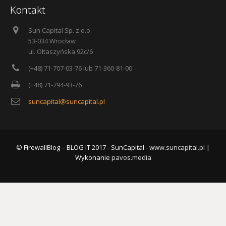
Kontakt
Sun Capital Sp. z o.o.
53-034 Wrocław
ul. Ołtaszyńska 92c/6
(+48) 71-707-03-76 lub 71-360-81-00
(+48) 71-794-93-76
suncapital@suncapital.pl
© FirewallBlog – BLOG IT 2017 - SunCapital -
www.suncapital.pl
|
Wykonanie
pavos.media