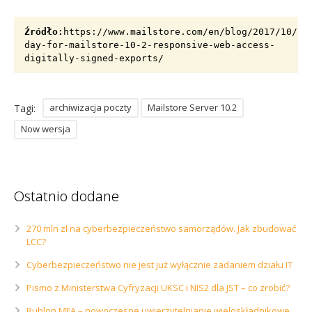
Źródło:
https://www.mailstore.com/en/blog/2017/10/18
day-for-mailstore-10-2-responsive-web-access-
digitally-signed-exports/
archiwizacja poczty
Mailstore Server 10.2
Tagi:
Now wersja
Ostatnio dodane
270 mln zł na cyberbezpieczeństwo samorządów. Jak zbudować
LCC?
Cyberbezpieczeństwo nie jest już wyłącznie zadaniem działu IT
Pismo z Ministerstwa Cyfryzacji UKSC i NIS2 dla JST – co zrobić?
Rublon MFA – nowoczesne uwierzytelnianie wieloskładnikowe