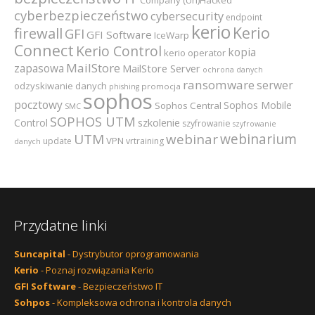
Company (Un)Hacked
cyberbezpieczeństwo
cybersecurity
endpoint
kerio
Kerio
firewall
GFI
GFI Software
IceWarp
Connect
Kerio Control
kopia
kerio operator
MailStore
zapasowa
MailStore Server
ochrona danych
ransomware
serwer
odzyskiwanie danych
promocja
phishing
sophos
pocztowy
Sophos Mobile
Sophos Central
SMC
SOPHOS UTM
szkolenie
Control
szyfrowanie
szyfrowanie
webinarium
UTM
webinar
VPN
update
vrtraining
danych
Przydatne linki
Suncapital
- Dystrybutor oprogramowania
Kerio
- Poznaj rozwiązania Kerio
GFI Software
- Bezpieczeństwo IT
Sohpos
- Kompleksowa ochrona i kontrola danych