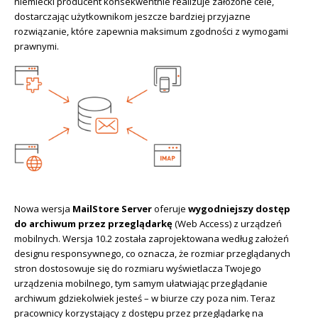
niemiecki producent konsekwentnie realizuje założone cele,
Sophos
Polityka prywatności
dostarczając użytkownikom jeszcze bardziej przyjazne
rozwiązanie, które zapewnia maksimum zgodności z wymogami
prawnymi.
Nowa wersja
MailStore Server
oferuje
wygodniejszy dostęp
do archiwum
przez przeglądarkę
(Web Access) z urządzeń
mobilnych. Wersja 10.2 została zaprojektowana według założeń
designu responsywnego, co oznacza, że rozmiar przeglądanych
stron dostosowuje się do rozmiaru wyświetlacza Twojego
urządzenia mobilnego, tym samym ułatwiając przeglądanie
archiwum gdziekolwiek jesteś – w biurze czy poza nim. Teraz
pracownicy korzystający z dostępu przez przeglądarkę na