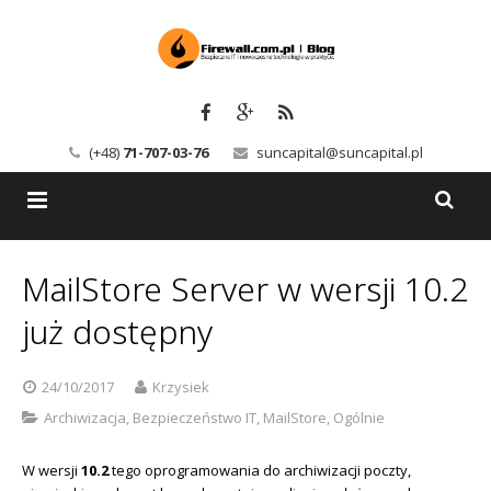
(+48)
71-707-03-76
suncapital@suncapital.pl
Blog
MailStore Server w wersji 10.2
Usługi
Backup-Solutions
już dostępny
Newsletter
Bezpieczeństwo IT
24/10/2017
Krzysiek
Szkolenia
Kerio
Archiwizacja
,
Bezpieczeństwo IT
,
MailStore
,
Ogólnie
Kontakt
Serwery pocztowe
W wersji
10.2
tego oprogramowania do archiwizacji poczty,