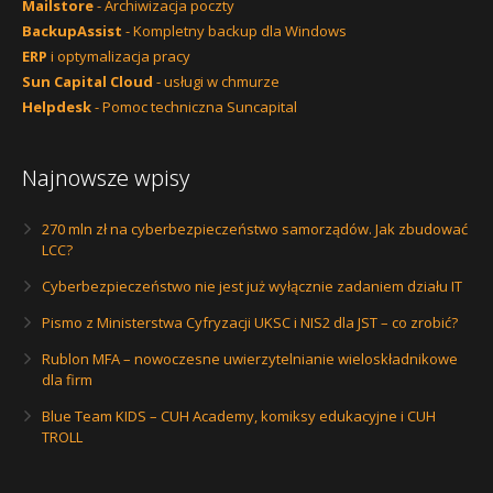
Mailstore
- Archiwizacja poczty
BackupAssist
- Kompletny backup dla Windows
ERP
i optymalizacja pracy
Sun Capital Cloud
- usługi w chmurze
Helpdesk
- Pomoc techniczna Suncapital
Najnowsze wpisy
270 mln zł na cyberbezpieczeństwo samorządów. Jak zbudować
LCC?
Cyberbezpieczeństwo nie jest już wyłącznie zadaniem działu IT
Pismo z Ministerstwa Cyfryzacji UKSC i NIS2 dla JST – co zrobić?
Rublon MFA – nowoczesne uwierzytelnianie wieloskładnikowe
dla firm
Blue Team KIDS – CUH Academy, komiksy edukacyjne i CUH
TROLL