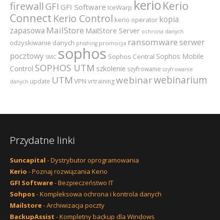
kerio
Kerio
firewall
GFI
GFI Software
IceWarp
Connect
Kerio Control
kopia
kerio operator
MailStore
zapasowa
MailStore Server
ochrona danych
ransomware
serwer
odzyskiwanie danych
promocja
phishing
sophos
pocztowy
Sophos Mobile
Sophos Central
SMC
SOPHOS UTM
szkolenie
Control
szyfrowanie
szyfrowanie
webinarium
UTM
webinar
VPN
update
vrtraining
danych
Przydatne linki
Suncapital
- Dystrybutor oprogramowania
Kerio
- Poznaj rozwiązania Kerio
GFI Software
- Bezpieczeństwo IT
Sohpos
- Kompleksowa ochrona i kontrola danych
Mailstore
- Archiwizacja poczty
BackupAssist
- Kompletny backup dla Windows