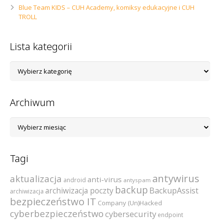
Blue Team KIDS – CUH Academy, komiksy edukacyjne i CUH
TROLL
Lista kategorii
Lista
kategorii
Archiwum
Archiwum
Tagi
antywirus
aktualizacja
anti-virus
android
antyspam
backup
archiwizacja poczty
BackupAssist
archiwizacja
bezpieczeństwo IT
Company (Un)Hacked
cyberbezpieczeństwo
cybersecurity
endpoint