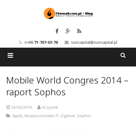
(+48)
71-707-03-76
suncapital@suncapital.pl
Blog
Mobile World Congres 2014 –
Usługi
Backup-Solutions
raport Sophos
Newsletter
Bezpieczeństwo IT
25/02/2014
Krzysiek
Szkolenia
Kerio
Apple
,
Bezpieczeństwo IT
,
Ogólnie
,
Sophos
Kontakt
Serwery pocztowe