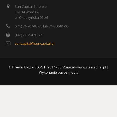
Sun Capital Sp. z o.o.
53-034 Wrocław
ul. Ołtaszyńska 92c/6
(+48) 71-707-03-76 lub 71-360-81-00
(+48) 71-794-93-76
suncapital@suncapital.pl
© FirewallBlog – BLOG IT 2017 - SunCapital -
www.suncapital.pl
|
Wykonanie
pavos.media