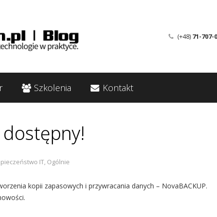
(+48)
71-707-
r
Szkolenia
Kontakt
 dostępny!
pieczeństwo IT
,
Ogólnie
worzenia kopii zapasowych i przywracania danych – NovaBACKUP.
nowości.