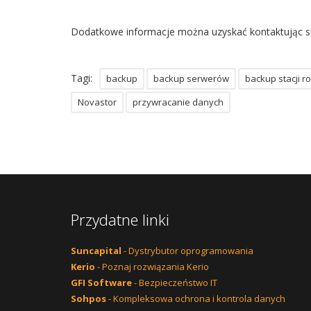
Dodatkowe informacje można uzyskać kontaktując si
Tagi:
backup
backup serwerów
backup stacji r
Novastor
przywracanie danych
Przydatne linki
Suncapital
- Dystrybutor oprogramowania
Kerio
- Poznaj rozwiązania Kerio
GFI Software
- Bezpieczeństwo IT
Sohpos
- Kompleksowa ochrona i kontrola danych