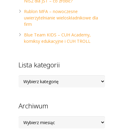
NIS2 dla JST – co zrobić?
Rublon MFA – nowoczesne
uwierzytelnianie wieloskładnikowe dla
firm
Blue Team KIDS – CUH Academy,
komiksy edukacyjne i CUH TROLL
Lista kategorii
Lista
kategorii
Archiwum
Archiwum