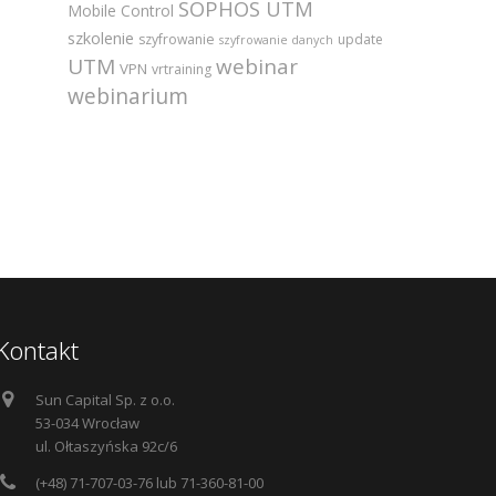
SOPHOS UTM
Mobile Control
szkolenie
szyfrowanie
update
szyfrowanie danych
UTM
webinar
VPN
vrtraining
webinarium
Kontakt
Sun Capital Sp. z o.o.
53-034 Wrocław
ul. Ołtaszyńska 92c/6
(+48) 71-707-03-76 lub 71-360-81-00