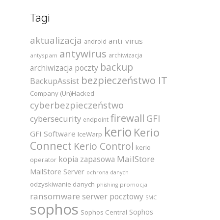
Tagi
aktualizacja
anti-virus
android
antywirus
archiwizacja
antyspam
backup
archiwizacja poczty
bezpieczeństwo IT
BackupAssist
Company (Un)Hacked
cyberbezpieczeństwo
firewall
GFI
cybersecurity
endpoint
kerio
Kerio
GFI Software
IceWarp
Connect
Kerio Control
kerio
MailStore
kopia zapasowa
operator
MailStore Server
ochrona danych
odzyskiwanie danych
promocja
phishing
ransomware
serwer pocztowy
SMC
sophos
Sophos
Sophos Central