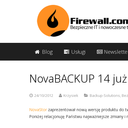
Blog
Usługi
Newslette
NovaBACKUP 14 już
24/10/2012
Krzysiek
Backup-Solutions
,
Bez
NovaStor
zaprezentował nową wersję produktu do t
Poniżej relacjonuję Państwu najważniejsze zmiany i 