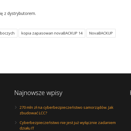
ę z dystrybutorem.
oboczych
kopia zapasowan novaBACKUP 14
NovaBACKUP
Najnowsze wpisy
270 mln zł na cyberbezpieczeństwo samorządów. Jak
zbudować LCC?
Cyberbezpieczeństwo nie jest już wyłącznie zadaniem
działu IT